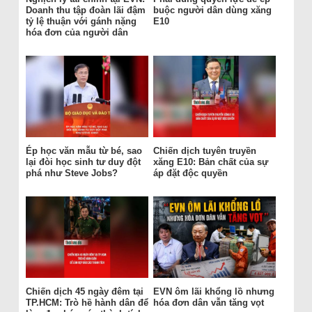
Doanh thu tập đoàn lãi đậm
buộc người dân dùng xăng
tỷ lệ thuận với gánh nặng
E10
hóa đơn của người dân
Ép học văn mẫu từ bé, sao
Chiến dịch tuyên truyền
lại đòi học sinh tư duy đột
xăng E10: Bản chất của sự
phá như Steve Jobs?
áp đặt độc quyền
Chiến dịch 45 ngày đêm tại
EVN ôm lãi khổng lồ nhưng
TP.HCM: Trò hề hành dân để
hóa đơn dân vẫn tăng vọt