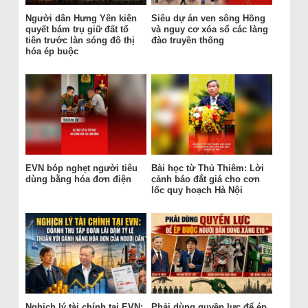
Người dân Hưng Yên kiên
Siêu dự án ven sông Hồng
quyết bám trụ giữ đất tổ
và nguy cơ xóa sổ các làng
tiên trước làn sóng đô thị
đào truyền thống
hóa ép buộc
EVN bóp nghẹt người tiêu
Bài học từ Thủ Thiêm: Lời
dùng bằng hóa đơn điện
cảnh báo đắt giá cho cơn
lốc quy hoạch Hà Nội
Nghịch lý tài chính tại EVN:
Phải dùng quyền lực để ép