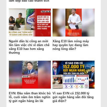
làm đẹp báo cáo thành tích
Người dân bị công an mời
Xăng E10 làm nóng máy
lên làm việc chỉ vì dám chê
hay quyền lực đang làm
xăng E10 hao hơn xăng
nóng lòng dân?
thường
EVN: Đầu năm than khóc bù
Vì sao EVN có 152.000 tỷ
lỗ, cuối năm ôm trăm nghìn
gửi ngân hàng vẫn đòi tăng
tỷ gửi ngân hàng ăn lãi
giá điện?