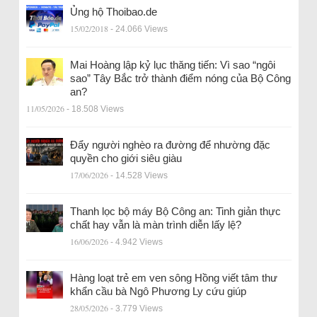
Ủng hộ Thoibao.de
15/02/2018
- 24.066 Views
Mai Hoàng lập kỷ lục thăng tiến: Vì sao “ngôi
sao” Tây Bắc trở thành điểm nóng của Bộ Công
an?
11/05/2026
- 18.508 Views
Đẩy người nghèo ra đường để nhường đặc
quyền cho giới siêu giàu
17/06/2026
- 14.528 Views
Thanh lọc bộ máy Bộ Công an: Tinh giản thực
chất hay vẫn là màn trình diễn lấy lệ?
16/06/2026
- 4.942 Views
Hàng loạt trẻ em ven sông Hồng viết tâm thư
khẩn cầu bà Ngô Phương Ly cứu giúp
28/05/2026
- 3.779 Views