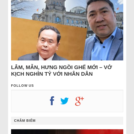
LÂM, MẪN, HƯNG NGỒI GHẾ MỚI – VỞ
KỊCH NGHÌN TỶ VỚI NHÂN DÂN
FOLLOW US
CHÂM BIẾM