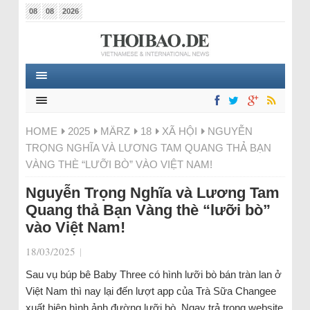
08
08
2026
HOME
2025
MÄRZ
18
XÃ HỘI
NGUYỄN
TRỌNG NGHĨA VÀ LƯƠNG TAM QUANG THẢ BẠN
VÀNG THÈ “LƯỠI BÒ” VÀO VIỆT NAM!
Nguyễn Trọng Nghĩa và Lương Tam
Quang thả Bạn Vàng thè “lưỡi bò”
vào Việt Nam!
18/03/2025
|
Sau vụ búp bê Baby Three có hình lưỡi bò bán tràn lan ở
Việt Nam thì nay lại đến lượt app của Trà Sữa Changee
xuất hiện hình ảnh đường lưỡi bò. Ngay trả trong website