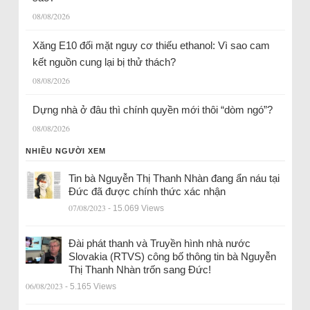
08/08/2026
Xăng E10 đối mặt nguy cơ thiếu ethanol: Vì sao cam
kết nguồn cung lại bị thử thách?
08/08/2026
Dựng nhà ở đâu thì chính quyền mới thôi “dòm ngó”?
08/08/2026
NHIỀU NGƯỜI XEM
Tin bà Nguyễn Thị Thanh Nhàn đang ẩn náu tại
Đức đã được chính thức xác nhận
07/08/2023
- 15.069 Views
Đài phát thanh và Truyền hình nhà nước
Slovakia (RTVS) công bố thông tin bà Nguyễn
Thị Thanh Nhàn trốn sang Đức!
06/08/2023
- 5.165 Views