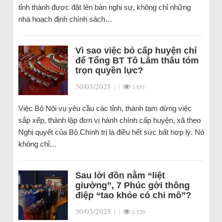
tỉnh thành được đặt lên bàn nghị sự, không chỉ những
nhà hoạch định chính sách…
Vì sao việc bỏ cấp huyện chỉ
để Tổng BT Tô Lâm thâu tóm
trọn quyền lực?
30/03/2025
|
|
1.851
Việc Bộ Nội vụ yêu cầu các tỉnh, thành tạm dừng việc
sắp xếp, thành lập đơn vị hành chính cấp huyện, xã theo
Nghị quyết của Bộ Chính trị là điều hết sức bất hợp lý. Nó
không chỉ…
Sau lời đồn nằm “liệt
giường”, 7 Phúc gởi thông
điệp “tao khỏe có chi mô”?
30/03/2025
|
|
1.529