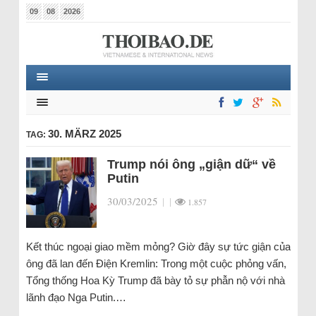
09
08
2026
30. MÄRZ 2025
TAG:
Trump nói ông „giận dữ“ về
Putin
30/03/2025
|
|
1.857
Kết thúc ngoại giao mềm mỏng? Giờ đây sự tức giận của
ông đã lan đến Điện Kremlin: Trong một cuộc phỏng vấn,
Tổng thống Hoa Kỳ Trump đã bày tỏ sự phẫn nộ với nhà
lãnh đạo Nga Putin.…