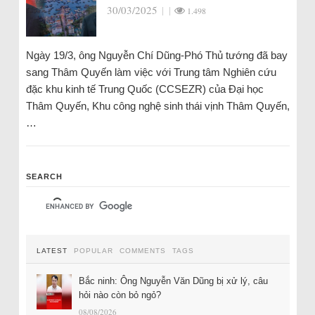
30/03/2025
|
|
1.498
Ngày 19/3, ông Nguyễn Chí Dũng-Phó Thủ tướng đã bay
sang Thâm Quyến làm việc với Trung tâm Nghiên cứu
đặc khu kinh tế Trung Quốc (CCSEZR) của Đại học
Thâm Quyến, Khu công nghệ sinh thái vịnh Thâm Quyến,
…
SEARCH
LATEST
POPULAR
COMMENTS
TAGS
Bắc ninh: Ông Nguyễn Văn Dũng bị xử lý, câu
hỏi nào còn bỏ ngỏ?
08/08/2026