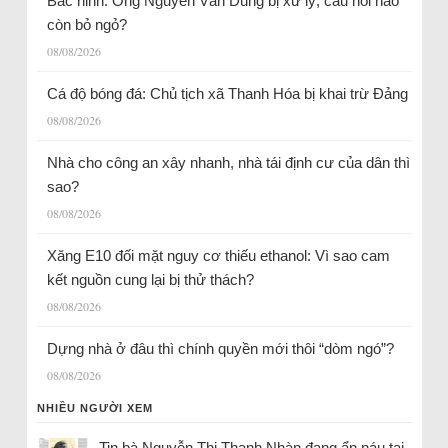
Bắc ninh: Ông Nguyễn Văn Dũng bị xử lý, câu hỏi nào
còn bỏ ngỏ?
08/08/2026
Cá độ bóng đá: Chủ tịch xã Thanh Hóa bị khai trừ Đảng
08/08/2026
Nhà cho công an xây nhanh, nhà tái định cư của dân thì
sao?
08/08/2026
Xăng E10 đối mặt nguy cơ thiếu ethanol: Vì sao cam
kết nguồn cung lại bị thử thách?
08/08/2026
Dựng nhà ở đâu thì chính quyền mới thôi “dòm ngó”?
08/08/2026
NHIỀU NGƯỜI XEM
Tin bà Nguyễn Thị Thanh Nhàn đang ẩn náu tại