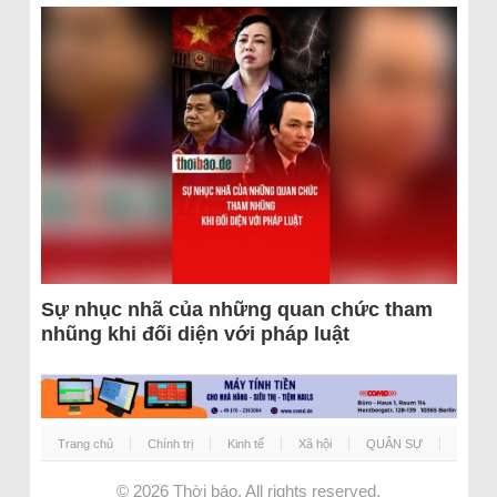
Sự nhục nhã của những quan chức tham
nhũng khi đối diện với pháp luật
Trang chủ
Chính trị
Kinh tế
Xã hội
QUÂN SỰ
© 2026
Thời báo
. All rights reserved.