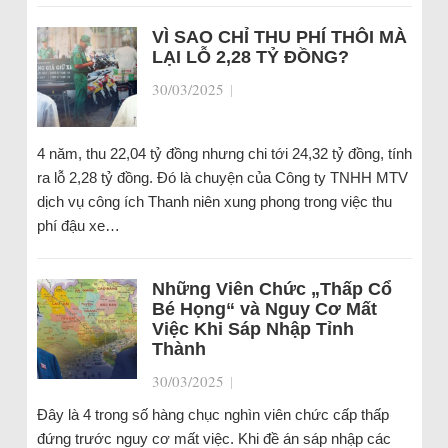
VÌ SAO CHỈ THU PHÍ THÔI MÀ
LẠI LỖ 2,28 TỶ ĐỒNG?
30/03/2025
|
4 năm, thu 22,04 tỷ đồng nhưng chi tới 24,32 tỷ đồng, tính
ra lỗ 2,28 tỷ đồng. Đó là chuyện của Công ty TNHH MTV
dịch vụ công ích Thanh niên xung phong trong việc thu
phí đậu xe…
Những Viên Chức „Thấp Cổ
Bé Họng“ và Nguy Cơ Mất
Việc Khi Sáp Nhập Tỉnh
Thành
30/03/2025
|
Đây là 4 trong số hàng chục nghìn viên chức cấp thấp
đứng trước nguy cơ mất việc. Khi đề án sáp nhập các