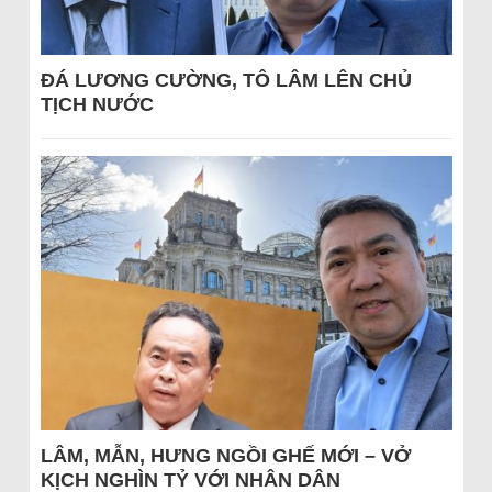
ĐÁ LƯƠNG CƯỜNG, TÔ LÂM LÊN CHỦ
TỊCH NƯỚC
LÂM, MẪN, HƯNG NGỒI GHẾ MỚI – VỞ
KỊCH NGHÌN TỶ VỚI NHÂN DÂN