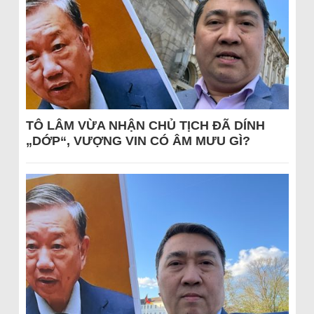
TÔ LÂM VỪA NHẬN CHỦ TỊCH ĐÃ DÍNH
„DỚP“, VƯỢNG VIN CÓ ÂM MƯU GÌ?