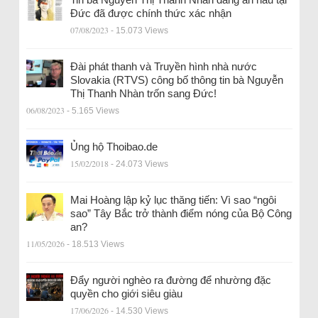
Đức đã được chính thức xác nhận
07/08/2023
- 15.073 Views
Đài phát thanh và Truyền hình nhà nước
Slovakia (RTVS) công bố thông tin bà Nguyễn
Thị Thanh Nhàn trốn sang Đức!
06/08/2023
- 5.165 Views
Ủng hộ Thoibao.de
15/02/2018
- 24.073 Views
Mai Hoàng lập kỷ lục thăng tiến: Vì sao “ngôi
sao” Tây Bắc trở thành điểm nóng của Bộ Công
an?
11/05/2026
- 18.513 Views
Đẩy người nghèo ra đường để nhường đặc
quyền cho giới siêu giàu
17/06/2026
- 14.530 Views