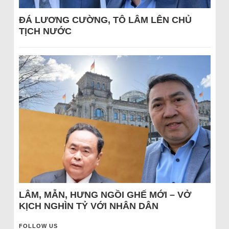
ĐÁ LƯƠNG CƯỜNG, TÔ LÂM LÊN CHỦ
TỊCH NƯỚC
LÂM, MẪN, HƯNG NGỒI GHẾ MỚI – VỞ
KỊCH NGHÌN TỶ VỚI NHÂN DÂN
FOLLOW US