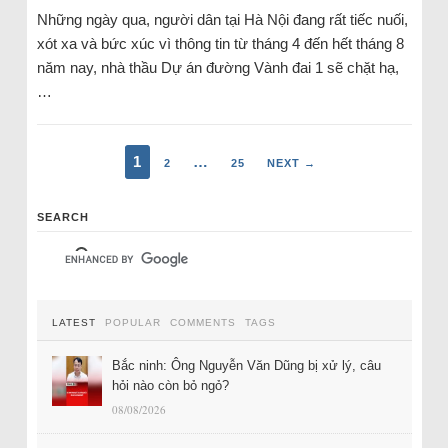
Những ngày qua, người dân tại Hà Nội đang rất tiếc nuối,
xót xa và bức xúc vì thông tin từ tháng 4 đến hết tháng 8
năm nay, nhà thầu Dự án đường Vành đai 1 sẽ chặt hạ,
…
1
…
2
25
NEXT →
SEARCH
LATEST
POPULAR
COMMENTS
TAGS
Bắc ninh: Ông Nguyễn Văn Dũng bị xử lý, câu
hỏi nào còn bỏ ngỏ?
08/08/2026