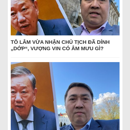
TÔ LÂM VỪA NHẬN CHỦ TỊCH ĐÃ DÍNH
„DỚP“, VƯỢNG VIN CÓ ÂM MƯU GÌ?