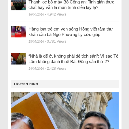
Thanh lọc bộ máy Bộ Công an: Tinh giản thực
chất hay vẫn là màn trình diễn lấy lệ?
16/06/2026
- 4.942 Views
Hàng loạt trẻ em ven sông Hồng viết tâm thư
khẩn cầu bà Ngô Phương Ly cứu giúp
28/05/2026
- 3.781 Views
“Nhà là để ở, không phải để tích sản”: Vì sao Tô
Lâm không đánh thuế Bất Động sản thứ 2?
24/05/2026
- 2.428 Views
TRUYỀN HÌNH