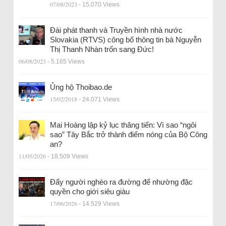
07/08/2023
- 15.070 Views
Đài phát thanh và Truyền hình nhà nước
Slovakia (RTVS) công bố thông tin bà Nguyễn
Thị Thanh Nhàn trốn sang Đức!
06/08/2023
- 5.165 Views
Ủng hộ Thoibao.de
15/02/2018
- 24.071 Views
Mai Hoàng lập kỷ lục thăng tiến: Vì sao “ngôi
sao” Tây Bắc trở thành điểm nóng của Bộ Công
an?
11/05/2026
- 18.509 Views
Đẩy người nghèo ra đường để nhường đặc
quyền cho giới siêu giàu
17/06/2026
- 14.529 Views