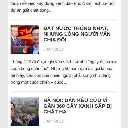
thuận về việc xây dựng kênh đào Phù Nam Techno-một
dự án giết chết đồng…
ĐẤT NƯỚC THỐNG NHẤT,
NHƯNG LÒNG NGƯỜI VẪN
CHIA ĐÔI
30/04/2025
|
Tháng 4.1975 được ghi vào sách sử như “ngày đất nước
sạch bóng quân thù”. Nhưng 50 năm sau cái gọi là hòa
bình ấy, vẫn còn quá nhiều người phải sống như đang
trong một cuộc chiến – cuộc…
HÀ NỘI: DÂN KÊU CỨU VÌ
GẦN 360 CÂY XANH SẮP BỊ
CHẶT HẠ
30/04/2025
|