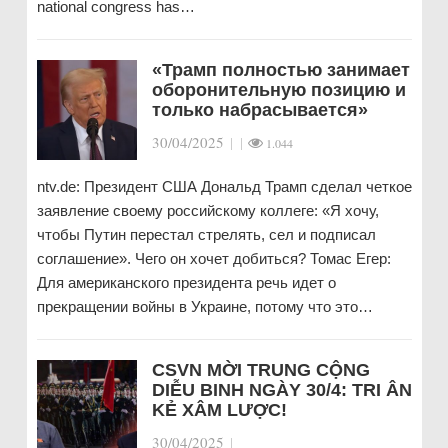
national congress has…
«Трамп полностью занимает
оборонительную позицию и
только набрасывается»
30/04/2025
|
|
1.044
ntv.de: Президент США Дональд Трамп сделал четкое
заявление своему российскому коллеге: «Я хочу,
чтобы Путин перестал стрелять, сел и подписал
соглашение». Чего он хочет добиться? Томас Егер:
Для американского президента речь идет о
прекращении войны в Украине, потому что это…
CSVN MỜI TRUNG CỘNG
DIỄU BINH NGÀY 30/4: TRI ÂN
KẺ XÂM LƯỢC!
30/04/2025
|