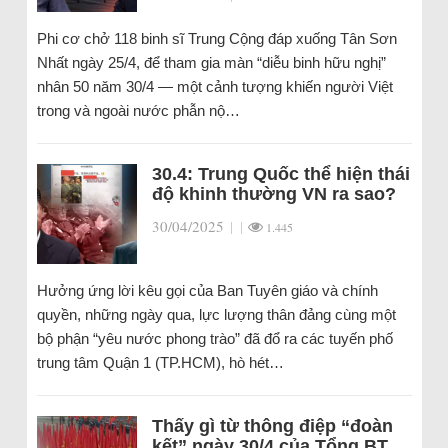
Phi cơ chở 118 binh sĩ Trung Cộng đáp xuống Tân Sơn
Nhất ngày 25/4, để tham gia màn “diễu binh hữu nghị”
nhân 50 năm 30/4 — một cảnh tượng khiến người Việt
trong và ngoài nước phẫn nộ…
30.4: Trung Quốc thể hiện thái
độ khinh thường VN ra sao?
30/04/2025
|
|
1.445
Hưởng ứng lời kêu gọi của Ban Tuyên giáo và chính
quyền, những ngày qua, lực lượng thân đảng cùng một
bộ phận “yêu nước phong trào” đã đổ ra các tuyến phố
trung tâm Quận 1 (TP.HCM), hò hét…
Thấy gì từ thông điệp “đoàn
kết” ngày 30/4 của Tổng BT