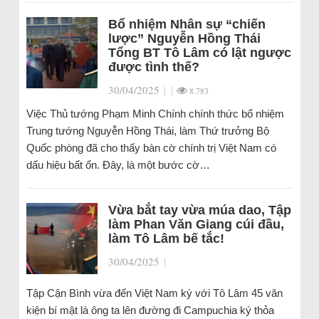
Bổ nhiệm Nhân sự “chiến
lược” Nguyễn Hồng Thái
Tổng BT Tô Lâm có lật ngược
được tình thế?
30/04/2025
|
|
8.783
Việc Thủ tướng Phạm Minh Chính chính thức bổ nhiệm
Trung tướng Nguyễn Hồng Thái, làm Thứ trưởng Bộ
Quốc phòng đã cho thấy bàn cờ chính trị Việt Nam có
dấu hiệu bất ổn. Đây, là một bước cờ…
Vừa bắt tay vừa múa dao, Tập
làm Phan Văn Giang cúi đầu,
làm Tô Lâm bế tắc!
30/04/2025
|
Tập Cận Bình vừa đến Việt Nam ký với Tô Lâm 45 văn
kiện bí mật là ông ta lên đường đi Campuchia ký thỏa