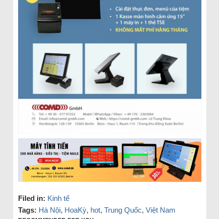
Filed in:
Kinh tế
Tags:
Hà Nội
,
HoaKỳ
,
hot
,
Trung Quốc
,
Việt Nam