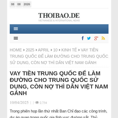
08
08
2026
HOME
2025
APRIL
10
KINH TẾ
VAY TIỀN
TRUNG QUỐC ĐỂ LÀM ĐƯỜNG CHO TRUNG QUỐC
SỬ DỤNG, CÒN NỢ THÌ DÂN VIỆT NAM GÁNH
VAY TIỀN TRUNG QUỐC ĐỂ LÀM
ĐƯỜNG CHO TRUNG QUỐC SỬ
DỤNG, CÒN NỢ THÌ DÂN VIỆT NAM
GÁNH
10/04/2025
|
|
2.734
Trong phiên họp lần thứ nhất Ban Chỉ đạo các công trình,
dự án quan trọng quốc gia lĩnh vực đường sắt. Thủ