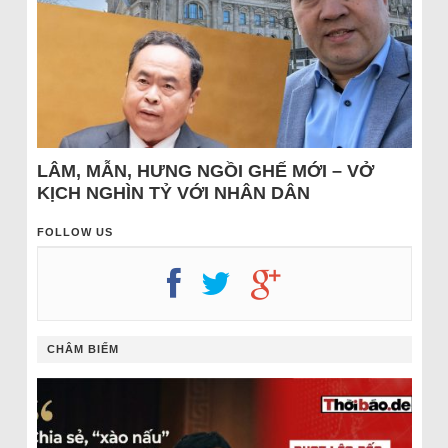
LÂM, MẪN, HƯNG NGỒI GHẾ MỚI – VỞ
KỊCH NGHÌN TỶ VỚI NHÂN DÂN
FOLLOW US
CHÂM BIẾM