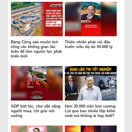
Đảng Cộng sản muốn mở
Thiên nhiên phải cúi đầu
rộng các không gian lấn
trước siêu dự án 44.000 tỷ
biển để làm nguồn lực phát
triển mới
GDP bứt tốc, chợ vẫn vắng
Hơn 30.000 viên kim cương:
người mua, chỉ giỏi nói
Lọt qua bao nhiêu lớp kiểm
suông
soát mà không ai hay biết?