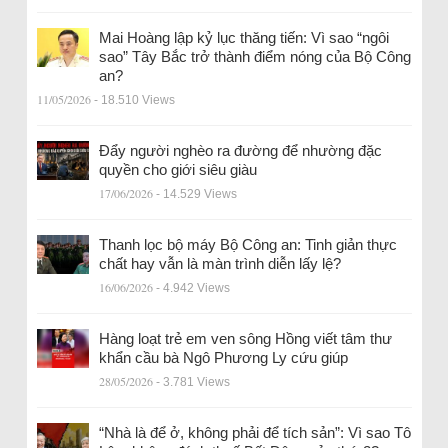
Mai Hoàng lập kỷ lục thăng tiến: Vì sao “ngôi
sao” Tây Bắc trở thành điểm nóng của Bộ Công
an?
11/05/2026
- 18.510 Views
Đẩy người nghèo ra đường để nhường đặc
quyền cho giới siêu giàu
17/06/2026
- 14.529 Views
Thanh lọc bộ máy Bộ Công an: Tinh giản thực
chất hay vẫn là màn trình diễn lấy lệ?
16/06/2026
- 4.942 Views
Hàng loạt trẻ em ven sông Hồng viết tâm thư
khẩn cầu bà Ngô Phương Ly cứu giúp
28/05/2026
- 3.781 Views
“Nhà là để ở, không phải để tích sản”: Vì sao Tô