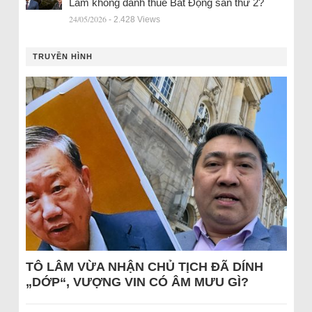
Lâm không đánh thuế Bất Động sản thứ 2?
24/05/2026
- 2.428 Views
TRUYỀN HÌNH
TÔ LÂM VỪA NHẬN CHỦ TỊCH ĐÃ DÍNH
„DỚP“, VƯỢNG VIN CÓ ÂM MƯU GÌ?