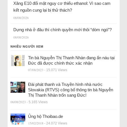
Xăng E10 đối mặt nguy cơ thiếu ethanol: Vì sao cam
kết nguồn cung lại bị thử thách?
08/08/2026
Dựng nhà ở đâu thì chính quyền mới thôi “dòm ngó”?
08/08/2026
NHIỀU NGƯỜI XEM
Tin bà Nguyễn Thị Thanh Nhàn đang ẩn náu tại
Đức đã được chính thức xác nhận
07/08/2023
- 15.071 Views
Đài phát thanh và Truyền hình nhà nước
Slovakia (RTVS) công bố thông tin bà Nguyễn
Thị Thanh Nhàn trốn sang Đức!
06/08/2023
- 5.165 Views
Ủng hộ Thoibao.de
15/02/2018
- 24.072 Views