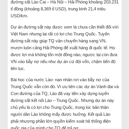
đường sắt Lào Cai – Hà Nội – Hải Phòng khoảng 203.231
tỉ đồng (khoảng 8,369 tỉ USD), trung bình 21,4 triệu
USD/km.
Dự án đường sắt này được xem là chưa cần thiết đối với
Việt Nam nhưng lại rất có lợi cho Trung Quốc. Tuyến
đường sắt này giúp TQ vận chuyển hàng sang VN,
mượn luôn cảng Hải Phòng để xuất hàng đi quốc tế. Họ
được lợi mà không tốn một đồng nào, ngược lại còn đưa
VN vào bẫy nợ nếu như dự án cứ đội vốn, chậm tiến độ
liên tục.
Bài học của nước Lào- nạn nhân rơi vào bẫy nợ của
Trung Quốc vẫn còn đó. Vì ưu tiên các dự án Vành đai và
Con đường của TQ, Lào đã vay tiền xây dựng tuyến
đường sắt kết nối Lào – Trung Quốc. Nhưng dự án này
chủ yếu là có lợi cho Trung Quốc, trong lúc bản thân
người dân Lào không mấy được hưởng. Kết quả Lào
phải nhượng phần lớn quyền kiểm soát hệ thống điện
quốc gia của mình cho TQ để trả nợ.