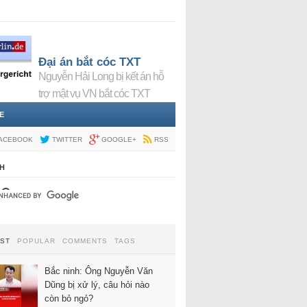
Đại án bắt cóc TXT
Nguyễn Hải Long bị kết án hỗ
trợ mật vụ VN bắt cóc TXT
E
ACEBOOK
TWITTER
GOOGLE+
RSS
H
EST
POPULAR
COMMENTS
TAGS
Bắc ninh: Ông Nguyễn Văn
Dũng bị xử lý, câu hỏi nào
còn bỏ ngỏ?