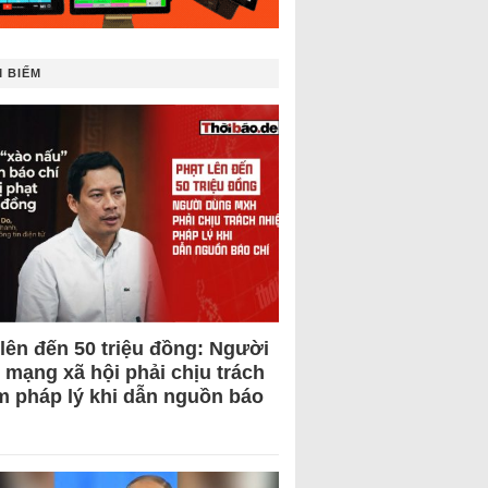
 BIẾM
 lên đến 50 triệu đồng: Người
 mạng xã hội phải chịu trách
m pháp lý khi dẫn nguồn báo