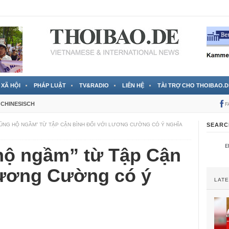
RTVS) công bố thông tin bà Nguyễn Thị Thanh Nhàn trốn sang
XÃ HỘI
PHÁP LUẬT
TV&RADIO
LIÊN HỆ
TÀI TRỢ CHO THOIBAO.D
CHINESISCH
F
 “ỦNG HỘ NGẦM” TỪ TẬP CẬN BÌNH ĐỐI VỚI LƯƠNG CƯỜNG CÓ Ý NGHĨA
SEARC
 hộ ngầm” từ Tập Cận
Lương Cường có ý
LAT