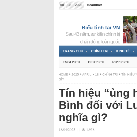
08
08
2026
Headline:
Đài phát thanh và Truyền hình nhà nước Slovakia (
Đức!
3 Jahren ago
Biểu tình tại VN
Sau 43 năm, sự kiện chính trị
chấn động toàn quốc
TRANG CHỦ
CHÍNH TRỊ
KINH TẾ
ENGLISCH
DEUTSCH
RUSSISCH
HOME
2025
APRIL
18
CHÍNH TRỊ
TÍN HIỆU
GÌ?
Tín hiệu “ủng
Bình đối với 
nghĩa gì?
18/04/2025
|
|
1.958