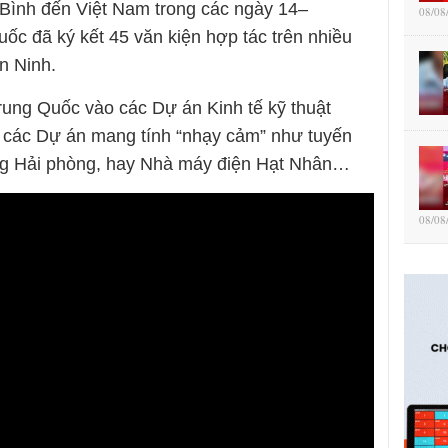
ình đến Việt Nam trong các ngày 14–
08/08
ốc đã ký kết 45 văn kiện hợp tác trên nhiều
n Ninh.
rung Quốc vào các Dự án Kinh tế kỹ thuật
ả các Dự án mang tính “nhạy cảm” như tuyến
ng Hải phòng, hay Nhà máy điện Hạt Nhân…
08/08