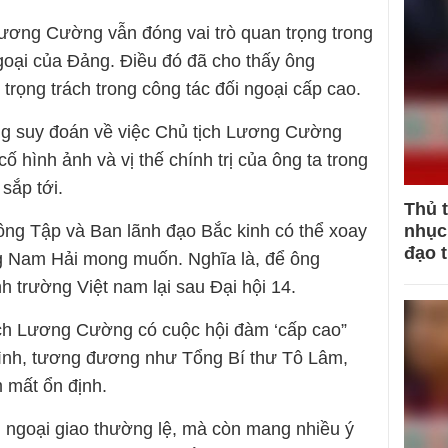
ương Cường vẫn đóng vai trò quan trọng trong
ngoại của Đảng. Điều đó đã cho thấy ông
rọng trách trong công tác đối ngoại cấp cao.
ững suy đoán về việc Chủ tịch Lương Cường
 cố hình ảnh và vị thế chính trị của ông ta trong
sắp tới.
Thủ 
nhục 
 ông Tập và Ban lãnh đạo Bắc kinh có thể xoay
đạo 
g Nam Hải mong muốn. Nghĩa là, để ông
h trường Việt nam lại sau Đại hội 14.
tịch Lương Cường có cuộc hội đàm ‘cấp cao”
Bình, tương đương như Tổng Bí thư Tô Lâm,
m mất ổn định.
g ngoại giao thường lệ, mà còn mang nhiều ý