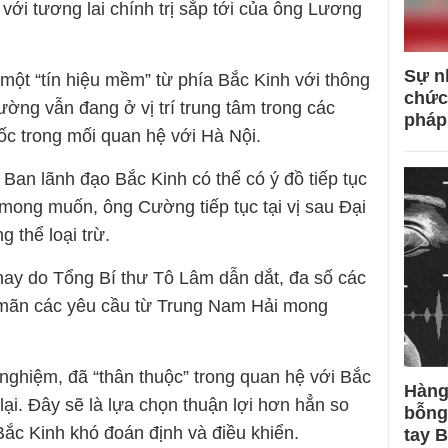
t với tương lai chính trị sắp tới của ông Lương
Sự n
một “tín hiệu mềm” từ phía Bắc Kinh với thông
chức
ờng vẫn đang ở vị trí trung tâm trong các
pháp
ốc trong mối quan hệ với Hà Nội.
 Ban lãnh đạo Bắc Kinh có thể có ý đồ tiếp tục
ong muốn, ông Cường tiếp tục tại vị sau Đại
g thể loại trừ.
nay do Tổng Bí thư Tô Lâm dẫn dắt, đa số các
 mãn các yêu cầu từ Trung Nam Hải mong
 nghiệm, đã “thân thuộc” trong quan hệ với Bắc
Hàng
i. Đây sẽ là lựa chọn thuận lợi hơn hẳn so
bỗng
Bắc Kinh khó đoán định và điều khiển.
tay 