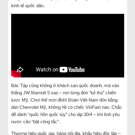
kinh tế quốc dân.
Bác Tập cũng không ở khách sạn quốc doanh, mà vào
thẳng JW Marriott 5 sao – nơi từng đón “kẻ thù” chiến
lược Mỹ. Chơi thế mới đỉnh! Đoàn Việt Nam đón bằng
dàn Chevrolet Mỹ, không hề có chiếc VinFast nào. Chắc
để dành “quốc hồn quốc túy” cho dịp 30/4 – khi tình yêu
nước cần “bật công tắc”.
Thương hiệu quốc gia, hàng nội địa, khẩu hiệu độc lập –