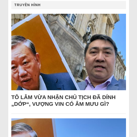
TRUYỀN HÌNH
TÔ LÂM VỪA NHẬN CHỦ TỊCH ĐÃ DÍNH
„DỚP“, VƯỢNG VIN CÓ ÂM MƯU GÌ?