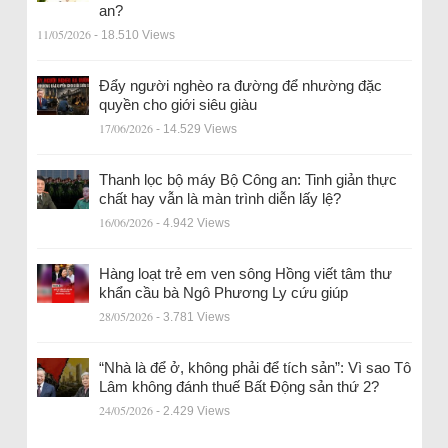
an?
11/05/2026
- 18.510 Views
Đẩy người nghèo ra đường để nhường đặc
quyền cho giới siêu giàu
17/06/2026
- 14.529 Views
Thanh lọc bộ máy Bộ Công an: Tinh giản thực
chất hay vẫn là màn trình diễn lấy lệ?
16/06/2026
- 4.942 Views
Hàng loạt trẻ em ven sông Hồng viết tâm thư
khẩn cầu bà Ngô Phương Ly cứu giúp
28/05/2026
- 3.781 Views
“Nhà là để ở, không phải để tích sản”: Vì sao Tô
Lâm không đánh thuế Bất Động sản thứ 2?
24/05/2026
- 2.429 Views