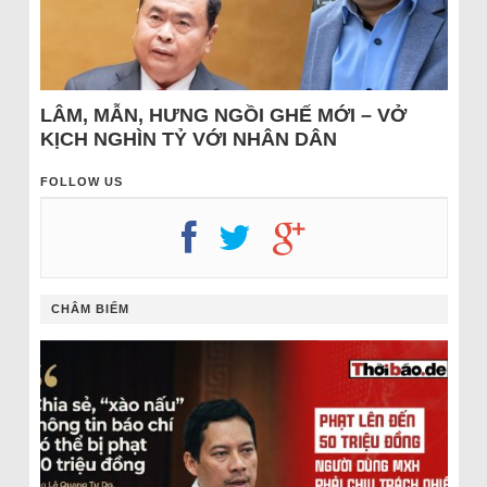
LÂM, MẪN, HƯNG NGỒI GHẾ MỚI – VỞ
KỊCH NGHÌN TỶ VỚI NHÂN DÂN
FOLLOW US
CHÂM BIẾM