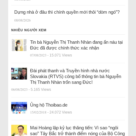
Dựng nhà ở đâu thì chính quyền mới thôi “dòm ngó”?
08/08/2026
NHIỀU NGƯỜI XEM
Tin bà Nguyễn Thị Thanh Nhàn đang ẩn náu tại
Đức đã được chính thức xác nhận
07/08/2023
- 15.071 Views
Đài phát thanh và Truyền hình nhà nước
Slovakia (RTVS) công bố thông tin bà Nguyễn
Thị Thanh Nhàn trốn sang Đức!
06/08/2023
- 5.165 Views
Ủng hộ Thoibao.de
15/02/2018
- 24.072 Views
Mai Hoàng lập kỷ lục thăng tiến: Vì sao “ngôi
sao” Tây Bắc trở thành điểm nóng của Bộ Công