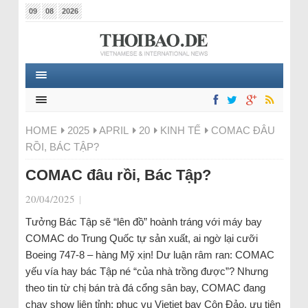
09
08
2026
HOME
2025
APRIL
20
KINH TẾ
COMAC ĐÂU
RỒI, BÁC TẬP?
COMAC đâu rồi, Bác Tập?
20/04/2025
|
Tưởng Bác Tập sẽ “lên đồ” hoành tráng với máy bay
COMAC do Trung Quốc tự sản xuất, ai ngờ lại cưỡi
Boeing 747-8 – hàng Mỹ xịn! Dư luận râm ran: COMAC
yếu vía hay bác Tập né “của nhà trồng được”? Nhưng
theo tin từ chị bán trà đá cổng sân bay, COMAC đang
chạy show liên tỉnh: phục vụ Vietjet bay Côn Đảo, ưu tiên