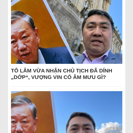
TÔ LÂM VỪA NHẬN CHỦ TỊCH ĐÃ DÍNH
„DỚP“, VƯỢNG VIN CÓ ÂM MƯU GÌ?