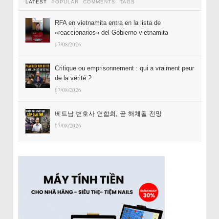
LATEST
POPULAR
COMMENTS
TAGS
RFA en vietnamita entra en la lista de
«reaccionarios» del Gobierno vietnamita
07/08/2026
Critique ou emprisonnement : qui a vraiment peur
de la vérité ?
07/08/2026
베트남 변호사 연합회, 곧 해체될 전망
07/08/2026