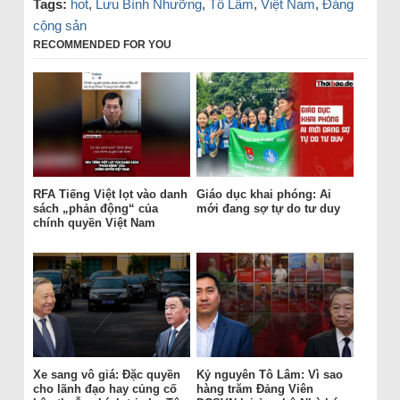
Tags:
hot
,
Lưu Bình Nhưỡng
,
Tô Lâm
,
Việt Nam
,
Đảng
cộng sản
RECOMMENDED FOR YOU
RFA Tiếng Việt lọt vào danh
Giáo dục khai phóng: Ai
sách „phản động“ của
mới đang sợ tự do tư duy
chính quyền Việt Nam
Xe sang vô giá: Đặc quyền
Kỷ nguyên Tô Lâm: Vì sao
cho lãnh đạo hay củng cố
hàng trăm Đảng Viên