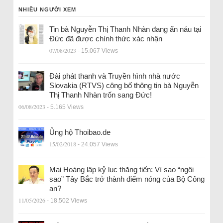
NHIỀU NGƯỜI XEM
Tin bà Nguyễn Thị Thanh Nhàn đang ẩn náu tại
Đức đã được chính thức xác nhận
07/08/2023
- 15.067 Views
Đài phát thanh và Truyền hình nhà nước
Slovakia (RTVS) công bố thông tin bà Nguyễn
Thị Thanh Nhàn trốn sang Đức!
06/08/2023
- 5.165 Views
Ủng hộ Thoibao.de
15/02/2018
- 24.057 Views
Mai Hoàng lập kỷ lục thăng tiến: Vì sao “ngôi
sao” Tây Bắc trở thành điểm nóng của Bộ Công
an?
11/05/2026
- 18.502 Views