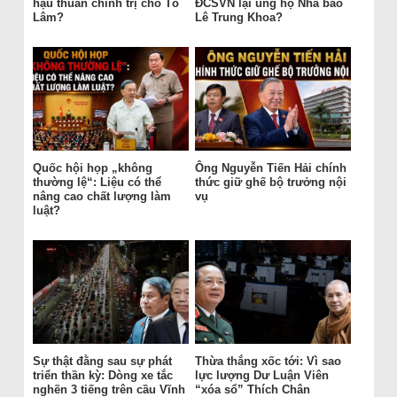
hậu thuẫn chính trị cho Tô
ĐCSVN lại ủng hộ Nhà báo
Lâm?
Lê Trung Khoa?
Quốc hội họp „không
Ông Nguyễn Tiến Hải chính
thường lệ“: Liệu có thể
thức giữ ghế bộ trưởng nội
nâng cao chất lượng làm
vụ
luật?
Sự thật đằng sau sự phát
Thừa thắng xốc tới: Vì sao
triển thần kỳ: Dòng xe tắc
lực lượng Dư Luận Viên
nghẽn 3 tiếng trên cầu Vĩnh
“xóa sổ” Thích Chân