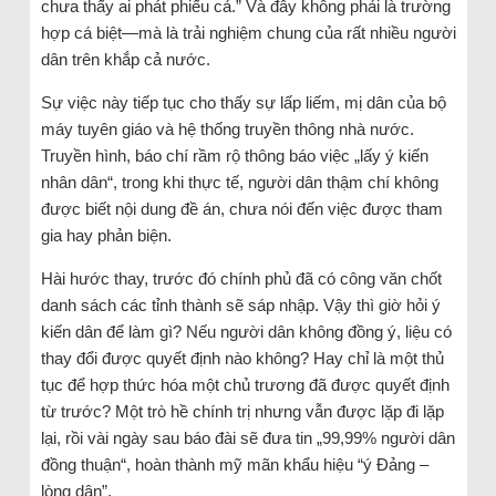
chưa thấy ai phát phiếu cả.” Và đây không phải là trường
hợp cá biệt—mà là trải nghiệm chung của rất nhiều người
dân trên khắp cả nước.
Sự việc này tiếp tục cho thấy sự lấp liếm, mị dân của bộ
máy tuyên giáo và hệ thống truyền thông nhà nước.
Truyền hình, báo chí rầm rộ thông báo việc „lấy ý kiến
nhân dân“, trong khi thực tế, người dân thậm chí không
được biết nội dung đề án, chưa nói đến việc được tham
gia hay phản biện.
Hài hước thay, trước đó chính phủ đã có công văn chốt
danh sách các tỉnh thành sẽ sáp nhập. Vậy thì giờ hỏi ý
kiến dân để làm gì? Nếu người dân không đồng ý, liệu có
thay đổi được quyết định nào không? Hay chỉ là một thủ
tục để hợp thức hóa một chủ trương đã được quyết định
từ trước? Một trò hề chính trị nhưng vẫn được lặp đi lặp
lại, rồi vài ngày sau báo đài sẽ đưa tin „99,99% người dân
đồng thuận“, hoàn thành mỹ mãn khẩu hiệu “ý Đảng –
lòng dân”.