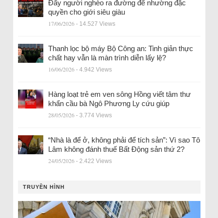
Đẩy người nghèo ra đường để nhường đặc
quyền cho giới siêu giàu
17/06/2026
- 14.527 Views
Thanh lọc bộ máy Bộ Công an: Tinh giản thực
chất hay vẫn là màn trình diễn lấy lệ?
16/06/2026
- 4.942 Views
Hàng loạt trẻ em ven sông Hồng viết tâm thư
khẩn cầu bà Ngô Phương Ly cứu giúp
28/05/2026
- 3.774 Views
“Nhà là để ở, không phải để tích sản”: Vì sao Tô
Lâm không đánh thuế Bất Động sản thứ 2?
24/05/2026
- 2.422 Views
TRUYỀN HÌNH