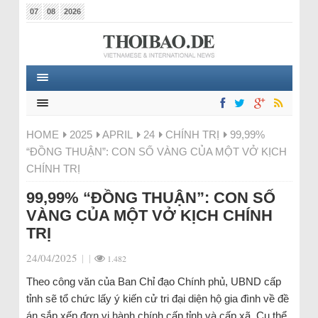
07
08
2026
HOME
2025
APRIL
24
CHÍNH TRỊ
99,99%
“ĐỒNG THUẬN”: CON SỐ VÀNG CỦA MỘT VỞ KỊCH
CHÍNH TRỊ
99,99% “ĐỒNG THUẬN”: CON SỐ
VÀNG CỦA MỘT VỞ KỊCH CHÍNH
TRỊ
24/04/2025
|
|
1.482
Theo công văn của Ban Chỉ đạo Chính phủ, UBND cấp
tỉnh sẽ tổ chức lấy ý kiến cử tri đại diện hộ gia đình về đề
án sắp xếp đơn vị hành chính cấp tỉnh và cấp xã. Cụ thể,