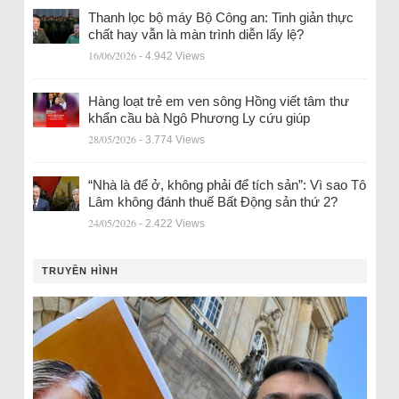
Thanh lọc bộ máy Bộ Công an: Tinh giản thực
chất hay vẫn là màn trình diễn lấy lệ?
16/06/2026
- 4.942 Views
Hàng loạt trẻ em ven sông Hồng viết tâm thư
khẩn cầu bà Ngô Phương Ly cứu giúp
28/05/2026
- 3.774 Views
“Nhà là để ở, không phải để tích sản”: Vì sao Tô
Lâm không đánh thuế Bất Động sản thứ 2?
24/05/2026
- 2.422 Views
TRUYỀN HÌNH