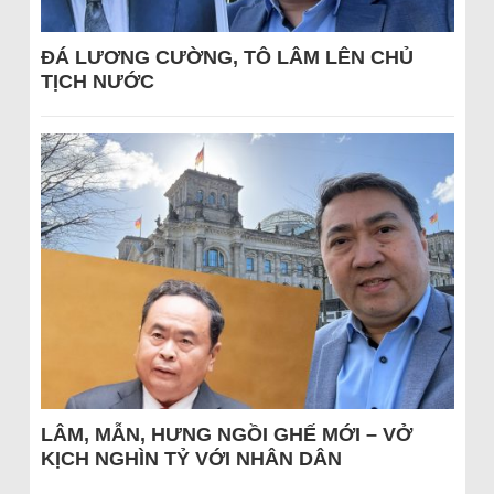
ĐÁ LƯƠNG CƯỜNG, TÔ LÂM LÊN CHỦ
TỊCH NƯỚC
LÂM, MẪN, HƯNG NGỒI GHẾ MỚI – VỞ
KỊCH NGHÌN TỶ VỚI NHÂN DÂN