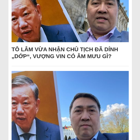
TÔ LÂM VỪA NHẬN CHỦ TỊCH ĐÃ DÍNH
„DỚP“, VƯỢNG VIN CÓ ÂM MƯU GÌ?