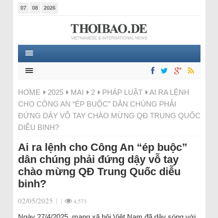
07
08
2026
HOME
2025
MAI
2
PHÁP LUẬT
AI RA LỆNH
CHO CÔNG AN “ÉP BUỘC” DÂN CHÚNG PHẢI
ĐỨNG DẬY VỖ TAY CHÀO MỪNG QĐ TRUNG QUỐC
DIỄU BINH?
Ai ra lệnh cho Công An “ép buộc”
dân chúng phải đứng dậy vỗ tay
chào mừng QĐ Trung Quốc diễu
binh?
02/05/2025
|
|
4.573
Ngày 27/4/2025, mạng xã hội Việt Nam đã dậy sóng với