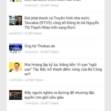
07/08/2023
- 15.067 Views
Đài phát thanh và Truyền hình nhà nước
Slovakia (RTVS) công bố thông tin bà Nguyễn
Thị Thanh Nhàn trốn sang Đức!
06/08/2023
- 5.165 Views
Ủng hộ Thoibao.de
15/02/2018
- 24.057 Views
Mai Hoàng lập kỷ lục thăng tiến: Vì sao “ngôi
sao” Tây Bắc trở thành điểm nóng của Bộ Công
an?
11/05/2026
- 18.502 Views
Đẩy người nghèo ra đường để nhường đặc
quyền cho giới siêu giàu
17/06/2026
- 14.527 Views