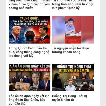
Ông Đoàn Bảo Châu lĩnh án
Từ chối treo cờ, bà Bùi Thị
7 năm tù về tội tuyên truyền
Măng lĩnh án 1 năm tù vì tội
chống nhà nước
xúc phạm Quốc kỳ
Trung Quốc: Cảnh báo trả
Tự nguyện nhận tội được
đũa, căng thẳng công nghệ
hưởng khoan hồng
leo thang với Mỹ
Tòa án ấn định ngày xét xử
Hoàng Thị Hồng Thái bị
ông Đoàn Bảo Châu, kêu
tuyên 6 năm tù
gọi đầu thú