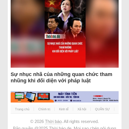
Sự nhục nhã của những quan chức tham
nhũng khi đối diện với pháp luật
Trang chủ
Chính trị
Kinh tế
Xã hội
QUÂN SỰ
© 2026
Thời báo
. All rights reserved.
Bản quyền @2025 Thời báo.de. Mọi sao chép nội dung