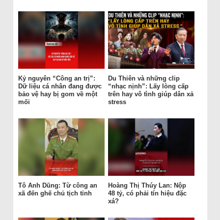
Kỷ nguyên “Công an trị”:
Du Thiên và những clip
Dữ liệu cá nhân đang được
“nhạc nịnh”: Lấy lòng cấp
bảo vệ hay bị gom về một
trên hay vô tình giúp dân xả
mối
stress
Tô Anh Dũng: Từ công an
Hoàng Thị Thúy Lan: Nộp
xã đến ghế chủ tịch tỉnh
48 tỷ, có phải tín hiệu đặc
xá?