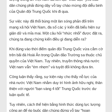
dân chúng phải đứng dậy vỗ tay chào mừng đội diễu binh
của Quân đội Trung Quốc khi đi qua.
Sự việc này đã thổi bùng một làn sóng phản đối trên
mạng xã hội Việt Nam, đa số các ý kiến đã biểu hiện sự
giận dữ và mỉa mai. Một câu hỏi “nhức nhối” được đặt ra,
chúng ta đang chứng kiến điều gì đang diễn ra?
Khi đúng vào thời điểm quân đội Trung Quốc vừa cắm cờ
trên bãi đá Hoài Ân trong Quần đảo Trường sa thuộc chủ
quyền của Việt Nam. Tuy nhiên, truyền thông nhà nước
Việt nam vẫn “ém nhẹm” và tuyệt đối không đưa tin.
Công luận thấy rằng, sự kiện này cho thấy nỗ lực của
nhà nước Việt Nam nhằm duy trì hình ảnh hữu nghị, thân
thiện với người “bạn vàng 4 tốt” Trung Quốc trước dư
luận quốc tế.
Tuy nhiên, cách thể hiện bằng hình thức dùng lực lượng
công an để ép buộc dân chúng đứng vỗ tay “hoan