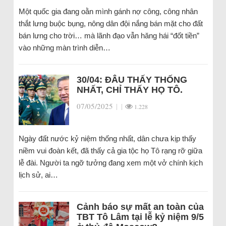
Một quốc gia đang oằn mình gánh nợ công, công nhân
thắt lưng buộc bụng, nông dân đội nắng bán mặt cho đất
bán lưng cho trời… mà lãnh đạo vẫn hăng hái “đốt tiền”
vào những màn trình diễn…
30/04: ĐÂU THẤY THỐNG
NHẤT, CHỈ THẤY HỌ TÔ.
07/05/2025
|
|
1.228
Ngày đất nước kỷ niệm thống nhất, dân chưa kịp thấy
niềm vui đoàn kết, đã thấy cả gia tộc họ Tô rạng rỡ giữa
lễ đài. Người ta ngỡ tưởng đang xem một vở chính kịch
lịch sử, ai…
Cảnh báo sự mất an toàn của
TBT Tô Lâm tại lễ kỷ niệm 9/5