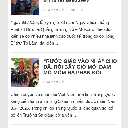
ở thủ đô Moscow?
07/05/2025
|
|
4.655
Ngày 9/5/2025, lễ kỷ niệm 80 năm Ngày Chiến thắng
Phát xít Đức tại Quảng trường Đỏ – Moscow, theo dự
kiến sẽ có nhiều nhà lãnh đạo quốc tế, trong đó có Tổng
Bí thư Tô Lâm, đại diện…
“RƯỚC GIẶC VÀO NHÀ” CHO
ĐÃ, RỒI BÂY GIỜ MỚI DÁM
MỞ MỒM RA PHẢN ĐỐI
06/05/2025
|
Chính quyền và quân đội Việt Nam mời lính Trung Quốc
sang diễu hành ăn mừng 50 năm chiếm được miền Nam
30/4/2025. Trong khi đó Trung Quốc lại cho quân đội đổ
bộ lên Trường Sa giăng cờ tuyên…