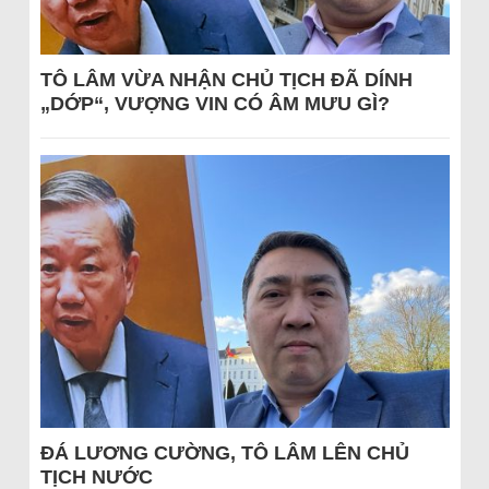
TÔ LÂM VỪA NHẬN CHỦ TỊCH ĐÃ DÍNH
„DỚP“, VƯỢNG VIN CÓ ÂM MƯU GÌ?
ĐÁ LƯƠNG CƯỜNG, TÔ LÂM LÊN CHỦ
TỊCH NƯỚC