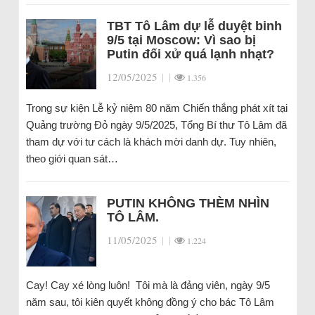
TBT Tô Lâm dự lễ duyệt binh
9/5 tại Moscow: Vì sao bị
Putin đối xử quá lạnh nhạt?
12/05/2025
|
|
1.356
Trong sự kiện Lễ kỷ niệm 80 năm Chiến thắng phát xít tại
Quảng trường Đỏ ngày 9/5/2025, Tổng Bí thư Tô Lâm đã
tham dự với tư cách là khách mời danh dự. Tuy nhiên,
theo giới quan sát…
PUTIN KHÔNG THÈM NHÌN
TÔ LÂM.
11/05/2025
|
|
1.224
Cay! Cay xé lòng luôn! Tôi mà là đảng viên, ngày 9/5
năm sau, tôi kiên quyết không đồng ý cho bác Tô Lâm