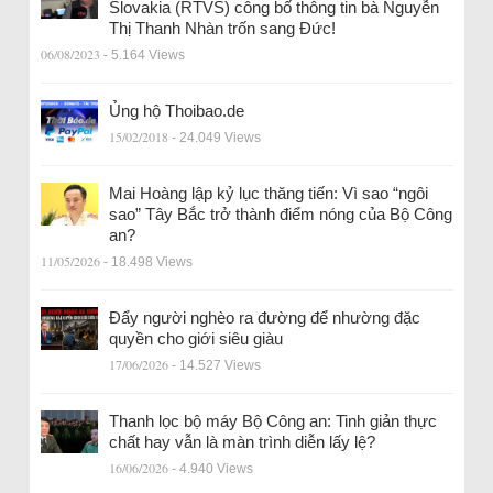
Slovakia (RTVS) công bố thông tin bà Nguyễn
Thị Thanh Nhàn trốn sang Đức!
06/08/2023
- 5.164 Views
Ủng hộ Thoibao.de
15/02/2018
- 24.049 Views
Mai Hoàng lập kỷ lục thăng tiến: Vì sao “ngôi
sao” Tây Bắc trở thành điểm nóng của Bộ Công
an?
11/05/2026
- 18.498 Views
Đẩy người nghèo ra đường để nhường đặc
quyền cho giới siêu giàu
17/06/2026
- 14.527 Views
Thanh lọc bộ máy Bộ Công an: Tinh giản thực
chất hay vẫn là màn trình diễn lấy lệ?
16/06/2026
- 4.940 Views