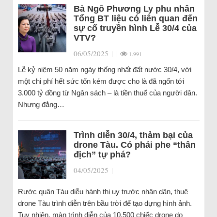
Bà Ngô Phương Ly phu nhân
Tổng BT liệu có liên quan đến
sự cố truyền hình Lễ 30/4 của
VTV?
06/05/2025
|
|
1.991
Lễ kỷ niệm 50 năm ngày thống nhất đất nước 30/4, với
một chi phí hết sức tốn kém được cho là đã ngốn tới
3.000 tỷ đồng từ Ngân sách – là tiền thuế của người dân.
Nhưng đằng…
Trình diễn 30/4, thảm bại của
drone Tàu. Có phải phe “thân
địch” tự phá?
04/05/2025
|
Rước quân Tàu diễu hành thị uy trước nhân dân, thuê
drone Tàu trình diễn trên bầu trời để tạo dựng hình ảnh.
Tuy nhiên, màn trình diễn của 10.500 chiếc drone do