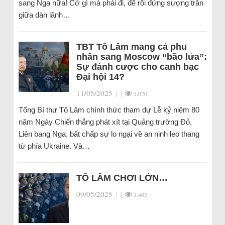
sang Nga nữa! Cớ gì mà phải đi, để rồi đứng sượng trân
giữa dàn lãnh…
TBT Tô Lâm mang cả phu
nhân sang Moscow “bão lửa”:
Sự đánh cược cho canh bạc
Đại hội 14?
11/05/2025
|
|
1.070
Tổng Bí thư Tô Lâm chính thức tham dự Lễ kỷ niệm 80
năm Ngày Chiến thắng phát xít tại Quảng trường Đỏ,
Liên bang Nga, bất chấp sự lo ngại về an ninh leo thang
từ phía Ukraine. Và…
TÔ LÂM CHƠI LỚN…
09/05/2025
|
|
1.403