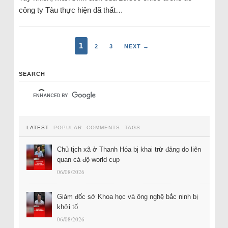
công ty Tàu thực hiện đã thất…
1
2
3
NEXT →
SEARCH
LATEST
POPULAR
COMMENTS
TAGS
Chủ tịch xã ở Thanh Hóa bị khai trừ đảng do liên
quan cá độ world cup
06/08/2026
Giám đốc sở Khoa học và ông nghệ bắc ninh bị
khởi tố
06/08/2026