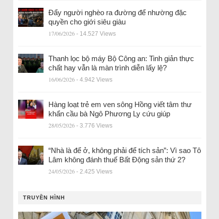
Đẩy người nghèo ra đường để nhường đặc
quyền cho giới siêu giàu
17/06/2026
- 14.527 Views
Thanh lọc bộ máy Bộ Công an: Tinh giản thực
chất hay vẫn là màn trình diễn lấy lệ?
16/06/2026
- 4.942 Views
Hàng loạt trẻ em ven sông Hồng viết tâm thư
khẩn cầu bà Ngô Phương Ly cứu giúp
28/05/2026
- 3.776 Views
“Nhà là để ở, không phải để tích sản”: Vì sao Tô
Lâm không đánh thuế Bất Động sản thứ 2?
24/05/2026
- 2.425 Views
TRUYỀN HÌNH