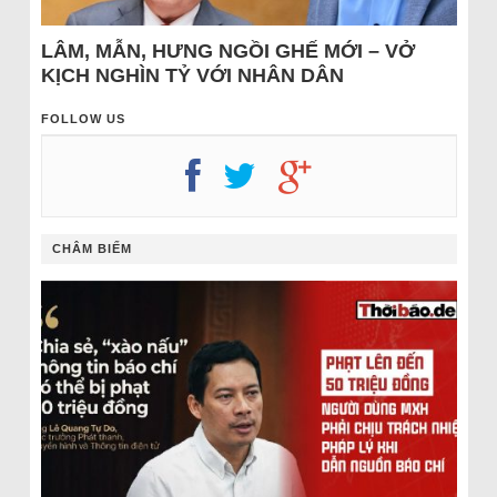
LÂM, MẪN, HƯNG NGỒI GHẾ MỚI – VỞ
KỊCH NGHÌN TỶ VỚI NHÂN DÂN
FOLLOW US
CHÂM BIẾM