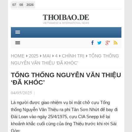
07
08
2026
HOME
2025
MAI
4
CHÍNH TRỊ
TỔNG THỐNG
NGUYỄN VĂN THIỆU ‘ĐÃ KHÓC’
TỔNG THỐNG NGUYỄN VĂN THIỆU
‘ĐÃ KHÓC’
04/05/2025
|
Là người được giao nhiệm vụ bí mật chở cựu Tổng
thống Nguyễn Văn Thiệu ra phi Tân Sơn Nhứt để bay đi
Đài Loan vào ngày 25/4/1975, cựu CIA Snepp kể lại
khoảnh khắc cuối cùng của ông Thiệu trước khi rời Sài
Gòn: