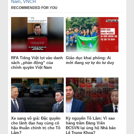
Nam
,
VNCH
RECOMMENDED FOR YOU
RFA Tiếng Việt lọt vào danh
Giáo dục khai phóng: Ai
sách „phản động“ của
mới đang sợ tự do tư duy
chính quyền Việt Nam
Xe sang vô giá: Đặc quyền
Kỷ nguyên Tô Lâm: Vì sao
cho lãnh đạo hay củng cố
hàng trăm Đảng Viên
hậu thuẫn chính trị cho Tô
ĐCSVN lại ủng hộ Nhà báo
Lâm?
Lê Trung Khoa?