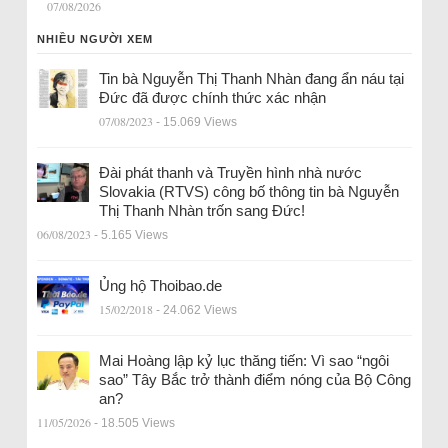
07/08/2026
NHIỀU NGƯỜI XEM
Tin bà Nguyễn Thị Thanh Nhàn đang ẩn náu tại
Đức đã được chính thức xác nhận
07/08/2023
- 15.069 Views
Đài phát thanh và Truyền hình nhà nước
Slovakia (RTVS) công bố thông tin bà Nguyễn
Thị Thanh Nhàn trốn sang Đức!
06/08/2023
- 5.165 Views
Ủng hộ Thoibao.de
15/02/2018
- 24.062 Views
Mai Hoàng lập kỷ lục thăng tiến: Vì sao “ngôi
sao” Tây Bắc trở thành điểm nóng của Bộ Công
an?
11/05/2026
- 18.505 Views