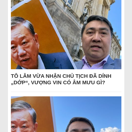
TÔ LÂM VỪA NHẬN CHỦ TỊCH ĐÃ DÍNH
„DỚP“, VƯỢNG VIN CÓ ÂM MƯU GÌ?