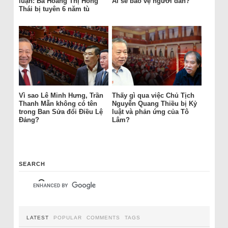
luận: Bà Hoàng Thị Hồng
Ai sẽ bảo vệ người dân?
Thái bị tuyên 6 năm tù
Vì sao Lê Minh Hưng, Trần
Thấy gì qua việc Chủ Tịch
Thanh Mẫn không có tên
Nguyễn Quang Thiều bị Kỷ
trong Ban Sửa đổi Điều Lệ
luật và phản ứng của Tô
Đảng?
Lâm?
SEARCH
LATEST
POPULAR
COMMENTS
TAGS