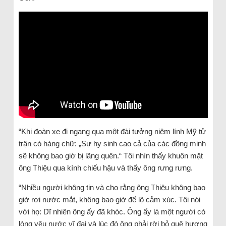
“Khi đoàn xe đi ngang qua một đài tưởng niệm lính Mỹ tử
trận có hàng chữ: „Sự hy sinh cao cả của các đồng minh
sẽ không bao giờ bị lãng quên.“ Tôi nhìn thấy khuôn mặt
ông Thiệu qua kính chiếu hậu và thấy ông rưng rưng.
“Nhiều người không tin và cho rằng ông Thiệu không bao
giờ rơi nước mắt, không bao giờ để lộ cảm xúc. Tôi nói
với họ: Dĩ nhiên ông ấy đã khóc. Ông ấy là một người có
lòng yêu nước vĩ đại và lúc đó ông phải rời bỏ quê hương