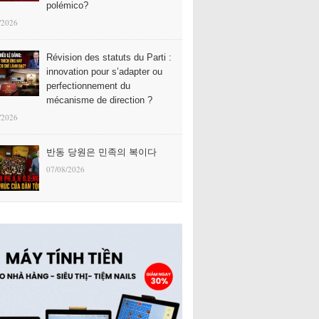
polémico?
/2026
Révision des statuts du Parti :
innovation pour s’adapter ou
perfectionnement du
mécanisme de direction ?
/2026
반동 당원은 민족의 복이다
07/08/2026