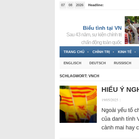
07
08
2026
Headline:
Tin bà Nguyễn Thị Thanh Nhàn đang ẩn náu tại Đức
Biểu tình tại VN
Sau 43 năm, sự kiện chính trị
chấn động toàn quốc
TRANG CHỦ
CHÍNH TRỊ
KINH TẾ
ENGLISCH
DEUTSCH
RUSSISCH
SCHLAGWORT:
VNCH
HIỂU Ý NG
19/05/2025
|
Ngoài yếu tố ch
của danh tính V
cành mai hay c