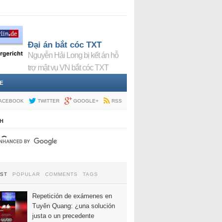
Đại án bắt cóc TXT
Nguyễn Hải Long bị kết án hỗ
trợ mật vụ VN bắt cóc TXT
E
ACEBOOK
TWITTER
GOOGLE+
RSS
H
EST
POPULAR
COMMENTS
TAGS
Repetición de exámenes en
Tuyên Quang: ¿una solución
justa o un precedente