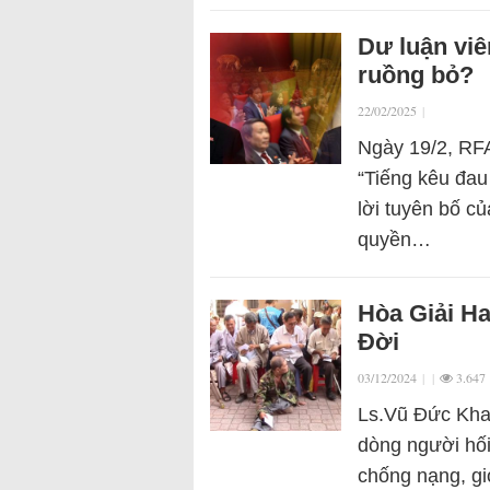
Dư luận viê
ruồng bỏ?
22/02/2025
|
Ngày 19/2, RFA
“Tiếng kêu đau 
lời tuyên bố c
quyền…
Hòa Giải H
Đời
03/12/2024
|
|
3.647
Ls.Vũ Đức Khan
dòng người hối
chống nạng, gi