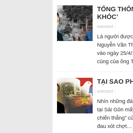
TỔNG THỐ
KHÓC’
04/05/2025
|
Là người được
Nguyễn Văn Thi
vào ngày 25/4/
cùng của ông 
TẠI SAO P
03/05/2025
|
Nhìn những đá
tại Sài Gòn mấ
chiến thắng” c
đau xót chợt…