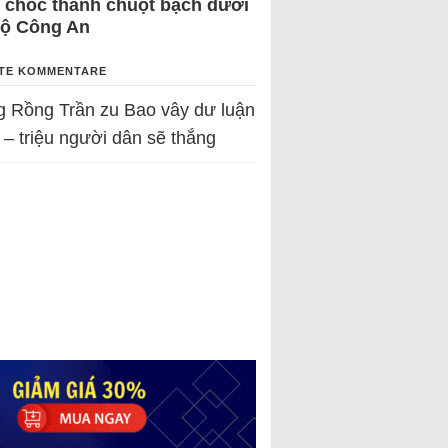
 chốc thành chuột bạch dưới
Bộ Công An
TE KOMMENTARE
g Rồng Trần
zu
Bao vây dư luận
 – triệu người dân sẽ thắng