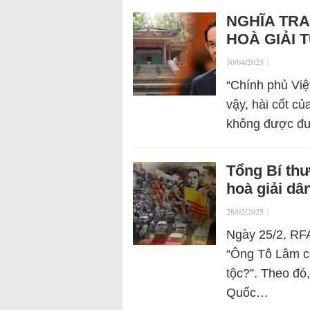
NGHĨA TRA
HOÀ GIẢI
30/04/2025
|
“Chính phủ Việ
vậy, hài cốt c
không được đư
Tổng Bí th
hoà giải dâ
28/02/2025
|
Ngày 25/2, RFA
“Ông Tô Lâm có 
tộc?”. Theo đó,
Quốc…