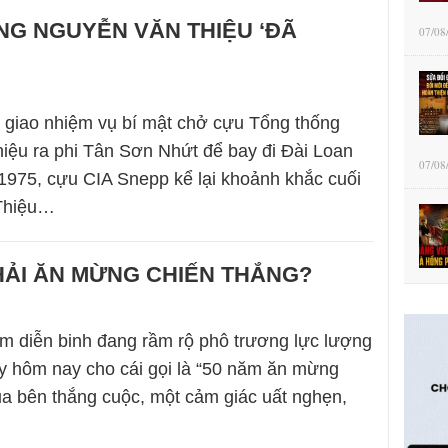
NG NGUYỄN VĂN THIỆU ‘ĐÃ
07/08
 giao nhiệm vụ bí mật chở cựu Tổng thống
ệu ra phi Tân Sơn Nhứt để bay đi Đài Loan
07/08
1975, cựu CIA Snepp kể lại khoảnh khắc cuối
Thiệu…
HẢI ĂN MỪNG CHIẾN THẮNG?
m diễn binh đang rầm rộ phô trương lực lượng
y hôm nay cho cái gọi là “50 năm ăn mừng
ủa bên thắng cuộc, một cảm giác uất nghẹn,