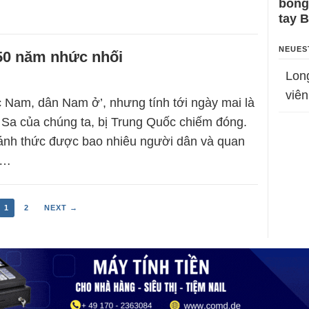
bỗng
tay 
NEUES
50 năm nhức nhối
Lon
viên
 Nam, dân Nam ở’, nhưng tính tới ngày mai là
Sa của chúng ta, bị Trung Quốc chiếm đóng.
ánh thức được bao nhiêu người dân và quan
m…
1
2
NEXT →