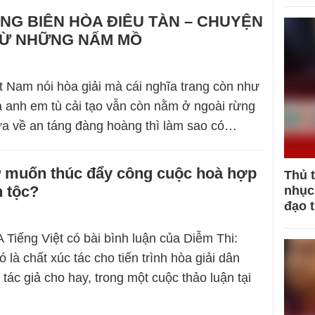
NG BIÊN HÒA ĐIÊU TÀN – CHUYỆN
 TỪ NHỮNG NẤM MỒ
t Nam nói hòa giải mà cái nghĩa trang còn như
ủa anh em tù cải tạo vẫn còn nằm ở ngoài rừng
a về an táng đàng hoàng thì làm sao có…
ư muốn thúc đẩy công cuộc hoà hợp
Thủ 
n tộc?
nhục 
đạo 
 Tiếng Việt có bài bình luận của Diễm Thi:
là chất xúc tác cho tiến trình hòa giải dân
 tác giả cho hay, trong một cuộc thảo luận tại