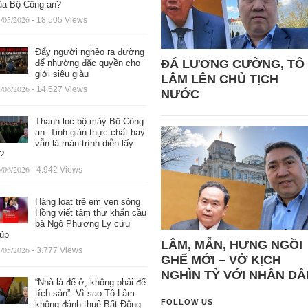
ủa Bộ Công an?
/05/2026
- 18.505 Views
Đẩy người nghèo ra đường
ĐÁ LƯƠNG CƯỜNG, TÔ
để nhường đặc quyền cho
giới siêu giàu
LÂM LÊN CHỦ TỊCH
/06/2026
- 14.527 Views
NƯỚC
Thanh lọc bộ máy Bộ Công
an: Tinh giản thực chất hay
vẫn là màn trình diễn lấy
ệ?
/06/2026
- 4.942 Views
Hàng loạt trẻ em ven sông
Hồng viết tâm thư khẩn cầu
bà Ngô Phương Ly cứu
iúp
LÂM, MẪN, HƯNG NGỒI
/05/2026
- 3.777 Views
GHẾ MỚI – VỞ KỊCH
NGHÌN TỶ VỚI NHÂN DÂ
“Nhà là để ở, không phải để
tích sản”: Vì sao Tô Lâm
FOLLOW US
không đánh thuế Bất Động