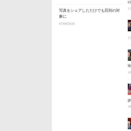
c
11
写真をシェアしただけでも罰則の対
象に
07/08/2026
17
l
16
g
28