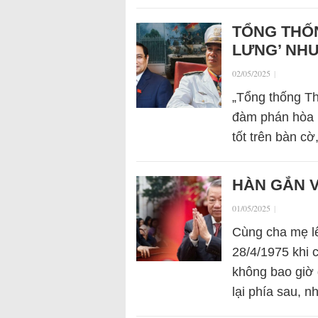
TỔNG THỐN
LƯNG’ NH
02/05/2025
|
„Tổng thống Th
đàm phán hòa b
tốt trên bàn c
HÀN GẮN V
01/05/2025
|
Cùng cha mẹ l
28/4/1975 khi 
không bao giờ 
lại phía sau, 