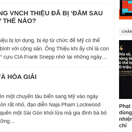
G VNCH THIỆU ĐÃ BỊ ‘ĐÂM SAU
Ư THẾ NÀO?
CHÂM
iệu bị lợi dụng, bị ép từ chức để Mỹ có thể
ình với cộng sản. Ông Thiệu khi ấy chỉ là con
ờ,“ cựu CIA Frank Snepp nhớ lại những ngày…
À HÒA GIẢI
ên một chuyến tàu biển sang Mỹ vào ngày
còn rất nhỏ, đạo diễn Naja Pham Lockwood
Phạt
dùng
quên một Sài Gòn khói lửa mà gia đình bà bỏ
nhiệ
những…
chí