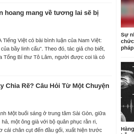
n hoang mang về tương lai sẽ bị
Sự n
 Tiếng Việt có bài bình luận của Nam Việt:
chức
pháp
của bầy linh cẩu”. Theo đó, tác giả cho biết,
ủa Tổng Bí thư Tô Lâm, người được coi là có
ay Chia Rẽ? Câu Hỏi Từ Một Chuyện
h Một buổi sáng ở trung tâm Sài Gòn, giữa
 hả, một ông già với bộ quân phục rằn ri,
Hàng
ơ cái chân cụt đến đầu gối, xuất hiện trước