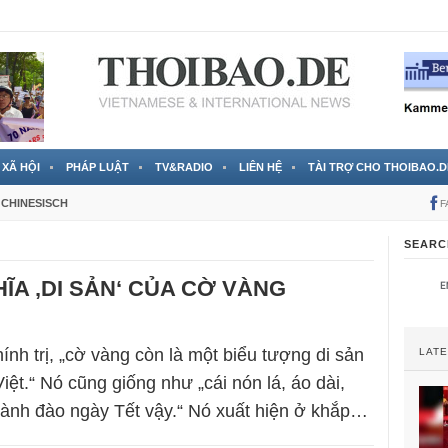
 đã được chính thức xác nhận
3 Jahren ago
XÃ HỘI
PHÁP LUẬT
TV&RADIO
LIÊN HỆ
TÀI TRỢ CHO THOIBAO.D
CHINESISCH
F
SEARC
HĨA ‚DI SẢN‘ CỦA CỜ VÀNG
ính trị, „cờ vàng còn là một biểu tượng di sản
LAT
iệt.“ Nó cũng giống như „cái nón lá, áo dài,
ành đào ngày Tết vậy.“ Nó xuất hiện ở khắp…