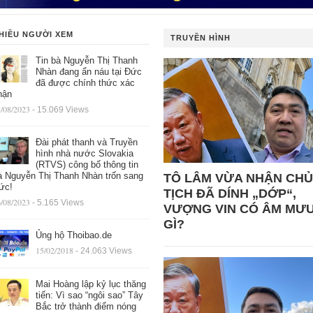
HIỀU NGƯỜI XEM
TRUYỀN HÌNH
Tin bà Nguyễn Thị Thanh
Nhàn đang ẩn náu tại Đức
đã được chính thức xác
hận
/08/2023
- 15.069 Views
Đài phát thanh và Truyền
hình nhà nước Slovakia
(RTVS) công bố thông tin
à Nguyễn Thị Thanh Nhàn trốn sang
TÔ LÂM VỪA NHẬN CHỦ
ức!
TỊCH ĐÃ DÍNH „DỚP“,
/08/2023
- 5.165 Views
VƯỢNG VIN CÓ ÂM MƯ
GÌ?
Ủng hộ Thoibao.de
15/02/2018
- 24.063 Views
Mai Hoàng lập kỷ lục thăng
tiến: Vì sao “ngôi sao” Tây
Bắc trở thành điểm nóng