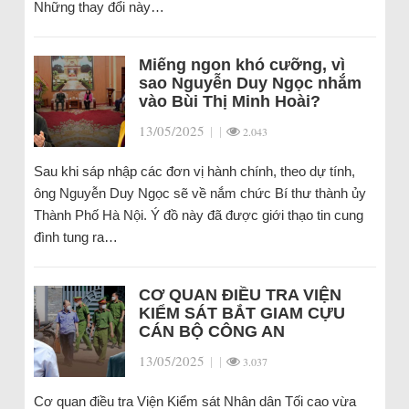
Những thay đổi này…
Miếng ngon khó cưỡng, vì
sao Nguyễn Duy Ngọc nhắm
vào Bùi Thị Minh Hoài?
13/05/2025
|
|
2.043
Sau khi sáp nhập các đơn vị hành chính, theo dự tính,
ông Nguyễn Duy Ngọc sẽ về nắm chức Bí thư thành ủy
Thành Phố Hà Nội. Ý đồ này đã được giới thạo tin cung
đình tung ra…
CƠ QUAN ĐIỀU TRA VIỆN
KIỂM SÁT BẮT GIAM CỰU
CÁN BỘ CÔNG AN
13/05/2025
|
|
3.037
Cơ quan điều tra Viện Kiểm sát Nhân dân Tối cao vừa