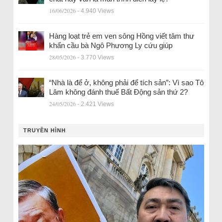
16/06/2026
- 4.940 Views
Hàng loạt trẻ em ven sông Hồng viết tâm thư
khẩn cầu bà Ngô Phương Ly cứu giúp
28/05/2026
- 3.770 Views
“Nhà là để ở, không phải để tích sản”: Vì sao Tô
Lâm không đánh thuế Bất Động sản thứ 2?
24/05/2026
- 2.421 Views
TRUYỀN HÌNH