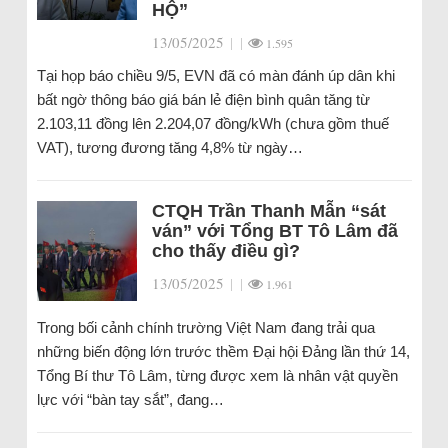
HỘ”
13/05/2025
|
|
1.595
Tại họp báo chiều 9/5, EVN đã có màn đánh úp dân khi
bất ngờ thông báo giá bán lẻ điện bình quân tăng từ
2.103,11 đồng lên 2.204,07 đồng/kWh (chưa gồm thuế
VAT), tương đương tăng 4,8% từ ngày…
CTQH Trần Thanh Mẫn “sát
ván” với Tổng BT Tô Lâm đã
cho thấy điều gì?
13/05/2025
|
|
1.961
Trong bối cảnh chính trường Việt Nam đang trải qua
những biến động lớn trước thềm Đại hội Đảng lần thứ 14,
Tổng Bí thư Tô Lâm, từng được xem là nhân vật quyền
lực với “bàn tay sắt”, đang…