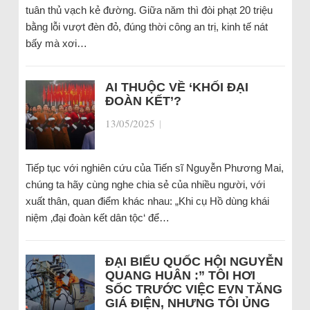
tuân thủ vạch kẻ đường. Giữa năm thì đòi phạt 20 triệu
bằng lỗi vượt đèn đỏ, đúng thời công an trị, kinh tế nát
bấy mà xơi…
AI THUỘC VỀ ‘KHỐI ĐẠI
ĐOÀN KẾT’?
13/05/2025
|
Tiếp tục với nghiên cứu của Tiến sĩ Nguyễn Phương Mai,
chúng ta hãy cùng nghe chia sẻ của nhiều người, với
xuất thân, quan điểm khác nhau: „Khi cụ Hồ dùng khái
niệm ‚đại đoàn kết dân tộc‘ để…
ĐẠI BIỂU QUỐC HỘI NGUYỄN
QUANG HUÂN :” TÔI HƠI
SỐC TRƯỚC VIỆC EVN TĂNG
GIÁ ĐIỆN, NHƯNG TÔI ỦNG