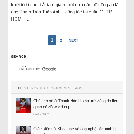
khởi tố bị can, bắt tạm giam một cựu cán bộ công an là
ông Phạm Trần Tuấn Anh – công tác tại quận 11, TP
HCM –…
1
2
NEXT →
SEARCH
LATEST
POPULAR
COMMENTS
TAGS
Chủ tịch xã ở Thanh Hóa bị khai trừ đảng do liên
quan cá độ world cup
06/08/2026
Giám đốc sở Khoa học và ông nghệ bắc ninh bị