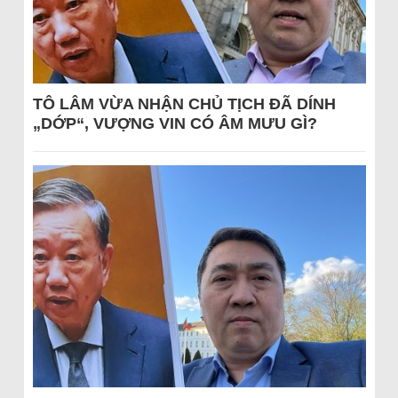
TÔ LÂM VỪA NHẬN CHỦ TỊCH ĐÃ DÍNH
„DỚP“, VƯỢNG VIN CÓ ÂM MƯU GÌ?