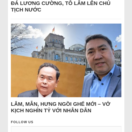
ĐÁ LƯƠNG CƯỜNG, TÔ LÂM LÊN CHỦ
TỊCH NƯỚC
LÂM, MẪN, HƯNG NGỒI GHẾ MỚI – VỞ
KỊCH NGHÌN TỶ VỚI NHÂN DÂN
FOLLOW US