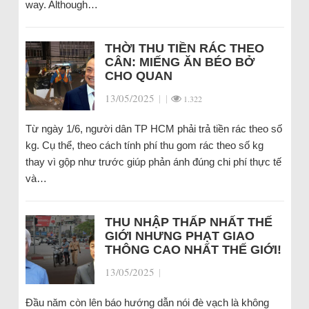
way. Although…
THỜI THU TIỀN RÁC THEO
CÂN: MIẾNG ĂN BÉO BỞ
CHO QUAN
13/05/2025
|
|
1.322
Từ ngày 1/6, người dân TP HCM phải trả tiền rác theo số
kg. Cụ thể, theo cách tính phí thu gom rác theo số kg
thay vì gộp như trước giúp phản ánh đúng chi phí thực tế
và…
THU NHẬP THẤP NHẤT THẾ
GIỚI NHƯNG PHẠT GIAO
THÔNG CAO NHẤT THẾ GIỚI!
13/05/2025
|
Đầu năm còn lên báo hướng dẫn nói đè vạch là không