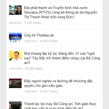
Đài phát thanh và Truyền hình nhà nước
Slovakia (RTVS) công bố thông tin bà Nguyễn
Thị Thanh Nhàn trốn sang Đức!
06/08/2023
- 5.164 Views
Ủng hộ Thoibao.de
15/02/2018
- 24.053 Views
Mai Hoàng lập kỷ lục thăng tiến: Vì sao “ngôi
sao” Tây Bắc trở thành điểm nóng của Bộ Công
an?
11/05/2026
- 18.499 Views
Đẩy người nghèo ra đường để nhường đặc
quyền cho giới siêu giàu
17/06/2026
- 14.527 Views
Thanh lọc bộ máy Bộ Công an: Tinh giản thực
chất hay vẫn là màn trình diễn lấy lệ?