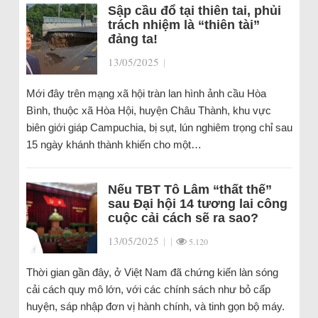
Sập cầu đổ tại thiên tai, phủi
trách nhiệm là “thiên tài”
đảng ta!
13/05/2025
|
Mới đây trên mạng xã hội tràn lan hình ảnh cầu Hòa
Bình, thuộc xã Hòa Hội, huyện Châu Thành, khu vực
biên giới giáp Campuchia, bị sụt, lún nghiêm trọng chỉ sau
15 ngày khánh thành khiến cho một…
Nếu TBT Tô Lâm “thất thế”
sau Đại hội 14 tương lai công
cuộc cải cách sẽ ra sao?
13/05/2025
|
|
5.120
Thời gian gần đây, ở Việt Nam đã chứng kiến làn sóng
cải cách quy mô lớn, với các chính sách như bỏ cấp
huyện, sáp nhập đơn vị hành chính, và tinh gọn bộ máy.