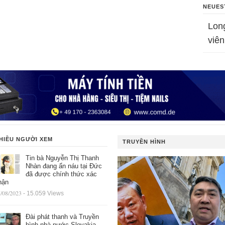
NEUES
Lon
viên
HIỀU NGƯỜI XEM
TRUYỀN HÌNH
Tin bà Nguyễn Thị Thanh
Nhàn đang ẩn náu tại Đức
đã được chính thức xác
hận
/08/2023
- 15.059 Views
Đài phát thanh và Truyền
hình nhà nước Slovakia