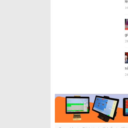
l
16
g
28
s
24