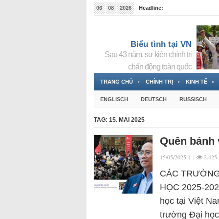
06
08
2026
Headline:
Tin bà Nguyễn Thị Thanh Nhàn đang ẩn náu tại Đức
Biểu tình tại VN
Sau 43 năm, sự kiện chính trị
chấn động toàn quốc
TRANG CHỦ
CHÍNH TRỊ
KINH TẾ
ENGLISCH
DEUTSCH
RUSSISCH
TAG:
15. MAI 2025
Quên bánh v
15/05/2025
|
|
2.425
CÁC TRƯỜNG 
HỌC 2025-2026
học tại Việt N
trường Đại học