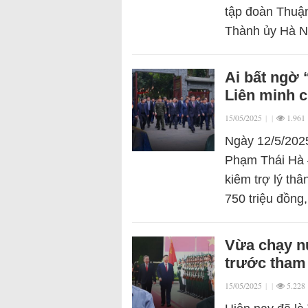
tập đoàn Thuậ
Thành ủy Hà N
Ai bất ngờ
Liên minh c
15/05/2025
|
|
1.961
Ngày 12/5/2025
Phạm Thái Hà 
kiêm trợ lý th
750 triệu đồng
Vừa chạy nư
trước tham
15/05/2025
|
|
5.228