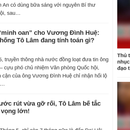
n An có dùng bữa sáng với nguyên Bí thư
ội, sau…
 “minh oan” cho Vương Đình Huệ:
hống Tô Lâm đang tính toán gì?
Thủ 
, truyền thông nhà nước đồng loạt đưa tin ông
nhục 
– cựu phó chủ nhiệm Văn phòng Quốc hội,
đạo 
ân cận của ông Vương Đình Huệ chỉ nhận hối lộ
,…
ớc rút vừa gỡ rối, Tô Lâm bế tắc
 vọng lớn!