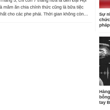
 Tháng 5, chỉ còn 7 tháng nữa là đến Đại Hội
là mâm ăn chia chính thức cũng là bữa tiệc
nhất cho các phe phái. Thời gian không còn…
Sự n
chức
pháp
Hàng
bỗng
tay 