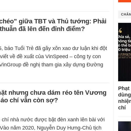
CHÂM
chéo” giữa TBT và Thủ tướng: Phải
thuẫn đã lên đến đỉnh điểm?
, báo Tuổi Trẻ đã gây xôn xao dư luận khi đột
 viết về đề xuất của VinSpeed – công ty con
VinGroup đề nghị tham gia xây dựng Đường
Phạt
mặt nhưng chưa dám réo tên Vương
dùng
áo chí vẫn còn sợ?
nhiệ
chí
 chí nhà nước được bật đèn xanh lên bài với
. Vào năm 2020, Nguyễn Duy Hưng-Chủ tịch