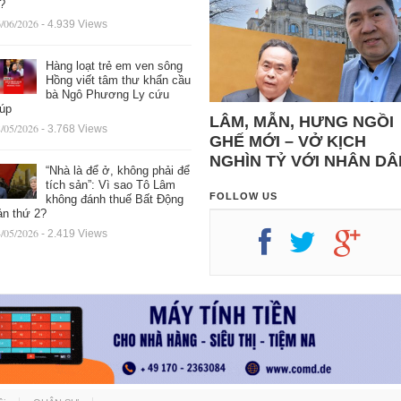
ệ?
/06/2026
- 4.939 Views
Hàng loạt trẻ em ven sông
Hồng viết tâm thư khẩn cầu
bà Ngô Phương Ly cứu
iúp
LÂM, MẪN, HƯNG NGỒI
/05/2026
- 3.768 Views
GHẾ MỚI – VỞ KỊCH
NGHÌN TỶ VỚI NHÂN DÂ
“Nhà là để ở, không phải để
tích sản”: Vì sao Tô Lâm
FOLLOW US
không đánh thuế Bất Động
ản thứ 2?
/05/2026
- 2.419 Views