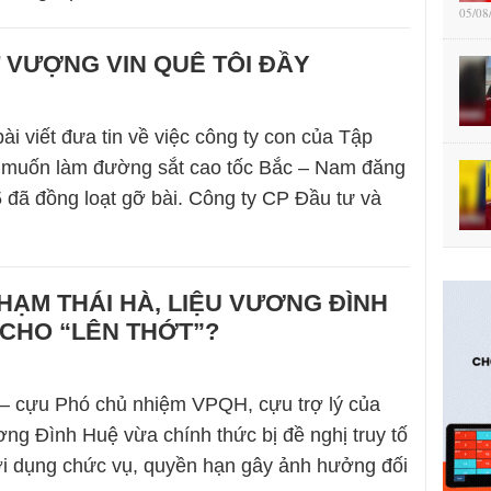
05/08
 VƯỢNG VIN QUÊ TÔI ĐẦY
ài viết đưa tin về việc công ty con của Tập
 muốn làm đường sắt cao tốc Bắc – Nam đăng
 đã đồng loạt gỡ bài. Công ty CP Đầu tư và
HẠM THÁI HÀ, LIỆU VƯƠNG ĐÌNH
 CHO “LÊN THỚT”?
– cựu Phó chủ nhiệm VPQH, cựu trợ lý của
g Đình Huệ vừa chính thức bị đề nghị truy tố
ợi dụng chức vụ, quyền hạn gây ảnh hưởng đối