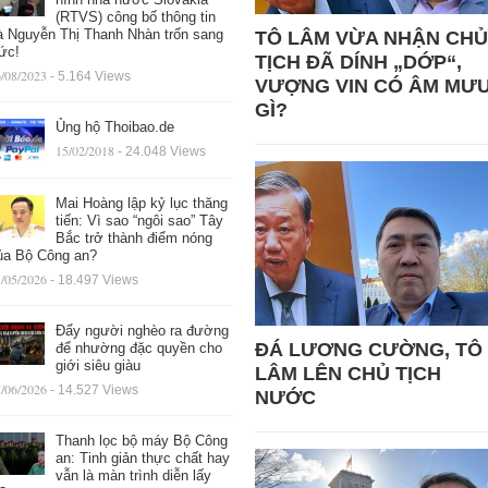
(RTVS) công bố thông tin
à Nguyễn Thị Thanh Nhàn trốn sang
TÔ LÂM VỪA NHẬN CHỦ
ức!
TỊCH ĐÃ DÍNH „DỚP“,
/08/2023
- 5.164 Views
VƯỢNG VIN CÓ ÂM MƯ
GÌ?
Ủng hộ Thoibao.de
15/02/2018
- 24.048 Views
Mai Hoàng lập kỷ lục thăng
tiến: Vì sao “ngôi sao” Tây
Bắc trở thành điểm nóng
ủa Bộ Công an?
/05/2026
- 18.497 Views
Đẩy người nghèo ra đường
ĐÁ LƯƠNG CƯỜNG, TÔ
để nhường đặc quyền cho
giới siêu giàu
LÂM LÊN CHỦ TỊCH
/06/2026
- 14.527 Views
NƯỚC
Thanh lọc bộ máy Bộ Công
an: Tinh giản thực chất hay
vẫn là màn trình diễn lấy