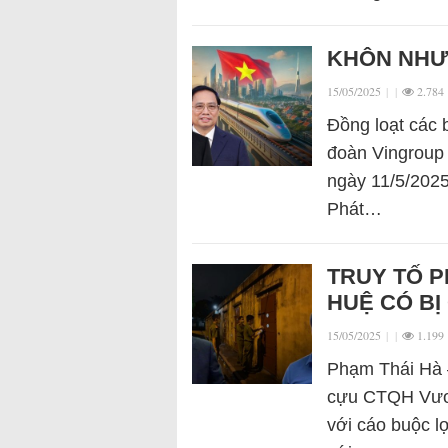
KHÔN NHƯ
15/05/2025
|
|
2.784
Đồng loạt các b
đoàn Vingroup
ngày 11/5/2025
Phát…
TRUY TỐ P
HUỆ CÓ BỊ
15/05/2025
|
|
1.199
Phạm Thái Hà 
cựu CTQH Vươn
với cáo buộc l