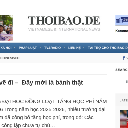
 đã được chính thức xác nhận
3 Jahren ago
XÃ HỘI
PHÁP LUẬT
TV&RADIO
LIÊN HỆ
TÀI TRỢ CHO THOIBAO.D
CHINESISCH
F
SEARC
ẽ đi – Đây mới là bánh thật
ĐẠI HỌC ĐỒNG LOẠT TĂNG HỌC PHÍ NĂM
LAT
 Trong năm học 2025-2026, nhiều trường đại
am đã công bố tăng học phí, trong đó: Các
 công lập chưa tự chủ…