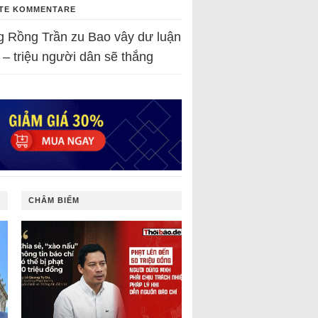
TE KOMMENTARE
g Rồng Trần
zu
Bao vây dư luận
 – triệu người dân sẽ thắng
CHÂM BIẾM