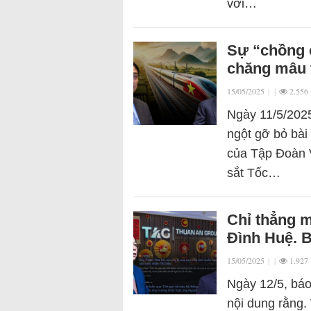
với…
Sự “chồng 
chăng mâu 
15/05/2025
|
|
2.556
Ngày 11/5/2025
ngột gỡ bỏ bài
của Tập Đoàn 
sắt Tốc…
Chỉ thẳng 
Đình Huệ. B
15/05/2025
|
|
1.927
Ngày 12/5, báo
nội dung rằng