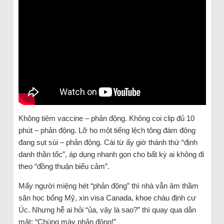
Không tiêm vaccine – phản động. Không coi clip đủ 10
phút – phản động. Lỡ ho một tiếng lệch tông đám đông
đang sụt sùi – phản động. Cái từ ấy giờ thành thứ “định
danh thần tốc”, áp dụng nhanh gọn cho bất kỳ ai không đi
theo “đồng thuận biểu cảm”.
Mấy người miệng hét “phản động” thì nhà vẫn âm thầm
săn học bổng Mỹ, xin visa Canada, khoe cháu định cư
Úc. Nhưng hễ ai hỏi “ủa, vậy là sao?” thì quay qua dằn
mặt: “Chúng mày phản động!”