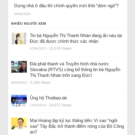
Dựng nhà ở đâu thì chính quyền mới thôi “dòm ngó”?
08/08/2026
NHIỀU NGƯỜI XEM
Tin bà Nguyễn Thị Thanh Nhàn đang ẩn náu tại
Đức đã được chính thức xác nhận
07/08/2023
- 15.070 Views
Đài phát thanh và Truyền hình nhà nước
Slovakia (RTVS) công bố thông tin bà Nguyễn
Thị Thanh Nhàn trốn sang Đức!
06/08/2023
- 5.165 Views
Ủng hộ Thoibao.de
15/02/2018
- 24.071 Views
Mai Hoàng lập kỷ lục thăng tiến: Vì sao “ngôi
sao” Tây Bắc trở thành điểm nóng của Bộ Công
an?