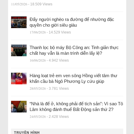
11/05/2026
- 18.509 Views
Đẩy người nghèo ra đường để nhường đặc
quyền cho giới siêu giàu
17/06/2026
- 14.529 Views
Thanh lọc bộ máy Bộ Công an: Tinh giản thực
chất hay vẫn là màn trình diễn lấy lệ?
16/06/2026
- 4.942 Views
Hàng loạt trẻ em ven sông Hồng viết tâm thư
khẩn cầu bà Ngô Phương Ly cứu giúp
28/05/2026
- 3.781 Views
“Nhà là để ở, không phải để tích sản”: Vì sao Tô
Lâm không đánh thuế Bất Động sản thứ 2?
24/05/2026
- 2.428 Views
TRUYỀN HÌNH