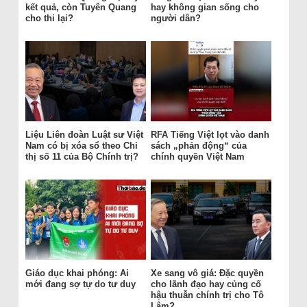
kết quả, còn Tuyên Quang
hay không gian sống cho
cho thi lại?
người dân?
Liệu Liên đoàn Luật sư Việt
RFA Tiếng Việt lọt vào danh
Nam có bị xóa sổ theo Chỉ
sách „phản động“ của
thị số 11 của Bộ Chính trị?
chính quyền Việt Nam
Giáo dục khai phóng: Ai
Xe sang vô giá: Đặc quyền
mới đang sợ tự do tư duy
cho lãnh đạo hay củng cố
hậu thuẫn chính trị cho Tô
Lâm?