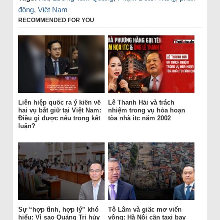
động
,
Việt Nam
RECOMMENDED FOR YOU
Liên hiệp quốc ra ý kiến về
Lê Thanh Hải và trách
hai vụ bắt giữ tại Việt Nam:
nhiệm trong vụ hỏa hoạn
Điều gì được nêu trong kết
tòa nhà itc năm 2002
luận?
Sự “hợp tình, hợp lý” khó
Tô Lâm và giấc mơ viển
hiểu: Vì sao Quảng Trị hủy
vông: Hà Nội cần taxi bay