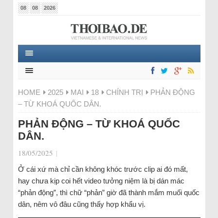
08
08
2026
HOME
2025
MAI
18
CHÍNH TRỊ
PHẢN ĐỘNG
– TỪ KHOÁ QUỐC DÂN.
PHẢN ĐỘNG – TỪ KHOÁ QUỐC
DÂN.
18/05/2025
|
Ở cái xứ mà chỉ cần không khóc trước clip ai đó mất,
hay chưa kịp coi hết video tưởng niệm là bị dán mác
“phản động”, thì chữ “phản” giờ đã thành mắm muối quốc
dân, nêm vô đâu cũng thấy hợp khẩu vị.