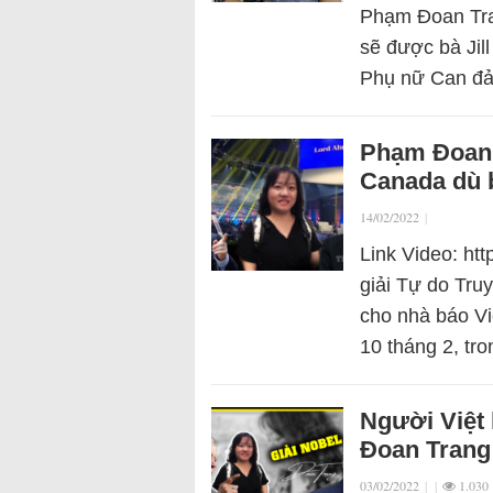
Phạm Đoan Tra
sẽ được bà Jil
Phụ nữ Can đả
Phạm Đoan 
Canada dù 
14/02/2022
|
Link Video: ht
giải Tự do Tru
cho nhà báo V
10 tháng 2, tr
Người Việt
Đoan Trang 
03/02/2022
|
|
1.030