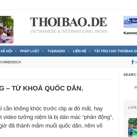
 đã được chính thức xác nhận
3 Jahren ago
XÃ HỘI
PHÁP LUẬT
TV&RADIO
LIÊN HỆ
TÀI TRỢ CHO THOIBAO.D
CHINESISCH
F
SEARC
G – TỪ KHOÁ QUỐC DÂN.
ỉ cần không khóc trước clip ai đó mất, hay
LAT
ết video tưởng niệm là bị dán mác “phản động”,
 giờ đã thành mắm muối quốc dân, nêm vô