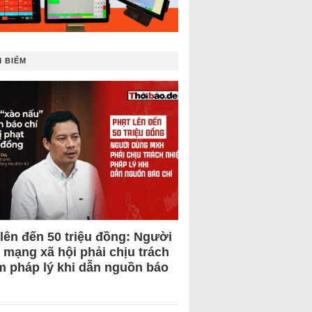
 BIẾM
 lên đến 50 triệu đồng: Người
 mạng xã hội phải chịu trách
m pháp lý khi dẫn nguồn báo