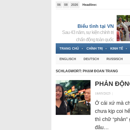
06
08
2026
Headline:
Tin bà Nguyễn Thị Thanh Nhàn đang ẩn náu tại Đức
Biểu tình tại VN
Sau 43 năm, sự kiện chính trị
chấn động toàn quốc
TRANG CHỦ
CHÍNH TRỊ
KINH TẾ
ENGLISCH
DEUTSCH
RUSSISCH
SCHLAGWORT:
PHẠM ĐOAN TRANG
PHẢN ĐỘN
18/05/2025
|
Ở cái xứ mà ch
chưa kịp coi h
thì chữ “phản”
đâu…