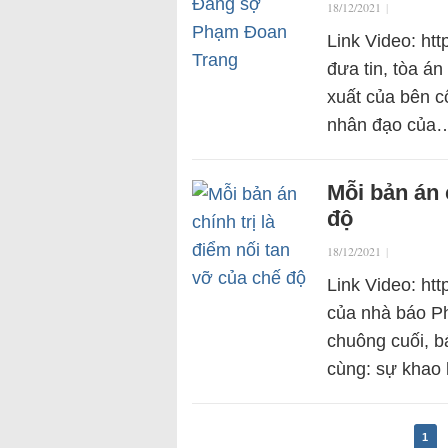
18/12/2021
|
Link Video: ht
đưa tin, tòa á
xuất của bên cô
nhân đạo của
Mỗi bản án 
độ
18/12/2021
|
Link Video: ht
của nhà báo P
chuông cuối, b
cùng: sự khao 
1