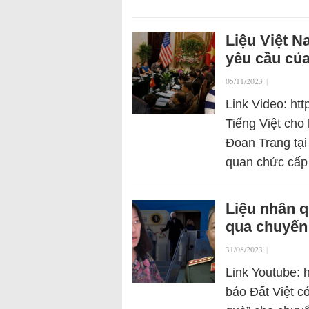
Liệu Việt 
yêu cầu củ
05/11/2023
|
Link Video: ht
Tiếng Việt cho
Đoan Trang tại
quan chức cấp
Liệu nhân q
qua chuyến
31/08/2023
|
Link Youtube:
báo Đất Việt c