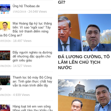
GÌ?
Ủng hộ Thoibao.de
15/02/2018
- 24.048 Views
Mai Hoàng lập kỷ lục thăng
tiến: Vì sao “ngôi sao” Tây
Bắc trở thành điểm nóng
ủa Bộ Công an?
/05/2026
- 18.497 Views
Đẩy người nghèo ra đường
ĐÁ LƯƠNG CƯỜNG, TÔ
để nhường đặc quyền cho
giới siêu giàu
LÂM LÊN CHỦ TỊCH
/06/2026
- 14.527 Views
NƯỚC
Thanh lọc bộ máy Bộ Công
an: Tinh giản thực chất hay
vẫn là màn trình diễn lấy
ệ?
/06/2026
- 4.939 Views
Hàng loạt trẻ em ven sông
Hồng viết tâm thư khẩn cầu