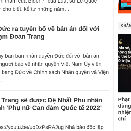
ến thăm của Biden?” của Luật sư Lê Quốc
 cho biết, kể từ những năm…
CHÂM
ức ra tuyên bố về bản án đối với
ạm Đoan Trang
ủy ban ban nhân quyền Đức đối với bản án
 người bảo vệ nhân quyền Việt Nam Ủy viên
n bang Đức về Chính sách Nhân quyền và Viện
…
Trang sẽ được Đệ Nhất Phu nhân
Phạt
dùng
nh ‘Phụ nữ Can đảm Quốc tế 2022’
nhiệ
chí
tps://youtu.be/uoDzPsRAJug Nhà báo độc lập