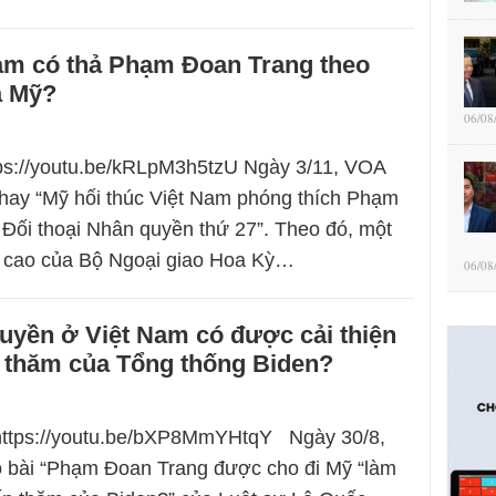
Nam có thả Phạm Đoan Trang theo
a Mỹ?
06/08
tps://youtu.be/kRLpM3h5tzU Ngày 3/11, VOA
 hay “Mỹ hối thúc Việt Nam phóng thích Phạm
 Đối thoại Nhân quyền thứ 27”. Theo đó, một
 cao của Bộ Ngoại giao Hoa Kỳ…
06/08
uyền ở Việt Nam có được cải thiện
 thăm của Tổng thống Biden?
 https://youtu.be/bXP8MmYHtqY Ngày 30/8,
ó bài “Phạm Đoan Trang được cho đi Mỹ “làm