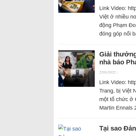
Link Video: ht
Việt ở nhiều n
động Phạm Đoa
đóng góp nổi b
Giải thưởn
nhà báo Ph
22/01/2022
|
Link Video: h
Trang, bị Việt
một tổ chức ở 
Martin Ennals
Tại sao Đả