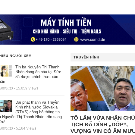
HIỀU NGƯỜI XEM
TRUYỀN HÌNH
Tin bà Nguyễn Thị Thanh
Nhàn đang ẩn náu tại Đức
đã được chính thức xác
hận
/08/2023
- 15.059 Views
Đài phát thanh và Truyền
hình nhà nước Slovakia
(RTVS) công bố thông tin
à Nguyễn Thị Thanh Nhàn trốn sang
TÔ LÂM VỪA NHẬN CHỦ
ức!
TỊCH ĐÃ DÍNH „DỚP“,
/08/2023
- 5.164 Views
VƯỢNG VIN CÓ ÂM MƯ