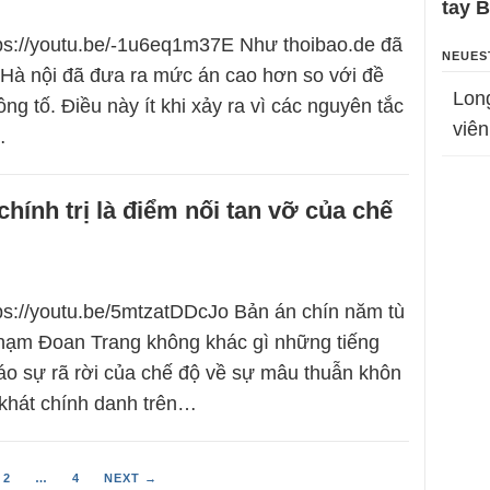
tay 
tps://youtu.be/-1u6eq1m37E Như thoibao.de đã
NEUES
n Hà nội đã đưa ra mức án cao hơn so với đề
Lon
ng tố. Điều này ít khi xảy ra vì các nguyên tắc
viên
…
chính trị là điểm nối tan vỡ của chế
tps://youtu.be/5mtzatDDcJo Bản án chín năm tù
hạm Đoan Trang không khác gì những tiếng
áo sự rã rời của chế độ về sự mâu thuẫn khôn
khát chính danh trên…
2
…
4
NEXT →