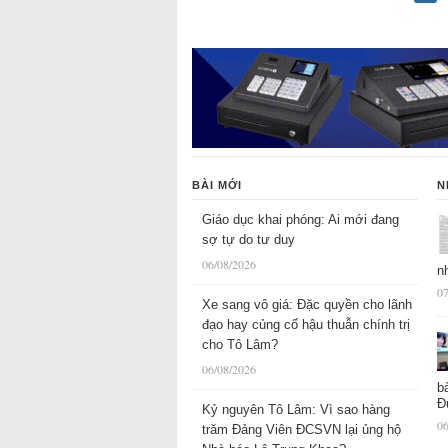
BÀI MỚI
N
Giáo dục khai phóng: Ai mới đang
sợ tự do tư duy
06/08/2026
n
07
Xe sang vô giá: Đặc quyền cho lãnh
đạo hay củng cố hậu thuẫn chính trị
cho Tô Lâm?
06/08/2026
b
Đ
Kỷ nguyên Tô Lâm: Vì sao hàng
06
trăm Đảng Viên ĐCSVN lại ủng hộ