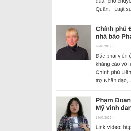
quà” cho chuy
Quân. Luật sư
Chính phủ Đ
nhà báo Ph
26/08/2022
|
Đặc phái viên 
kháng cáo với
Chính phủ Liê
trợ Nhân đạo,
Phạm Đoan 
Mỹ vinh da
13/03/2022
|
Link Video: ht