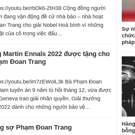
tps://youtu.be/rbDk6-ZtH38 Cộng đồng người
ơi đang vận động đề cử nhà báo – nhà hoạt
n Trang cho giải Nobel Hoà bình vì những
Sự n
ật của cô trong việc đấu…
chức
pháp
g Martin Ennals 2022 được tặng cho
ạm Đoan Trang
ttps://youtu.be/im7zEWolL3k Bà Phạm Đoan
 Nam tuyên án 9 năm tù hồi tháng 12, vừa được
Geneva trao giải nhân quyền. Giải thưởng
 2022 dành cho những người bảo vệ…
Hàng
ng sợ Phạm Đoan Trang
bỗng