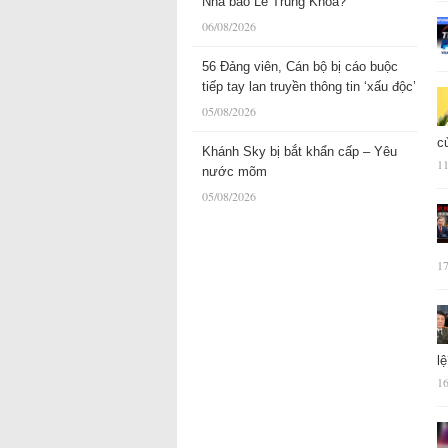
Nhà báo Lê Trung Khoa?
06/08/2026
56 Đảng viên, Cán bộ bị cáo buộc
tiếp tay lan truyền thông tin ‘xấu độc’
05/08/2026
c
Khánh Sky bị bắt khẩn cấp – Yêu
11
nước mõm
05/08/2026
17
l
16