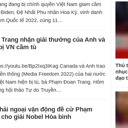
ng đang bị chính quyền Việt Nam giam cầm
l Biden, Đệ Nhất Phu nhân Hoa Kỳ, vinh danh
m Quốc tế 2022, cùng 11…
Trang nhận giải thưởng của Anh và
bị VN cầm tù
Thủ 
tps://youtu.be/Bp2Ixq3IKag Canada và Anh trao
nhục 
yền thông (Media Freedom 2022) của hai nước
đạo 
iệt Nam hiện bị tù, bà Phạm Đoan Trang. Hôm
ong hội thảo Tự do Truyền…
 hải ngoại vận động đề cử Phạm
cho giải Nobel Hòa bình