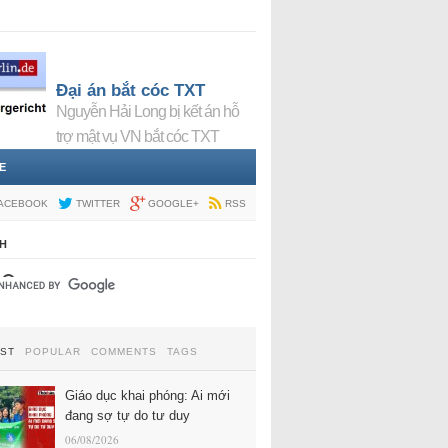
Đại án bắt cóc TXT
Nguyễn Hải Long bị kết án hỗ
trợ mật vụ VN bắt cóc TXT
E
ACEBOOK
TWITTER
GOOGLE+
RSS
H
EST
POPULAR
COMMENTS
TAGS
Giáo dục khai phóng: Ai mới
đang sợ tự do tư duy
06/08/2026