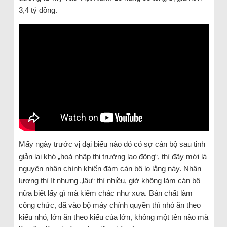
3,4 tỷ đồng.
Mấy ngày trước vị đại biểu nào đó có sợ cán bộ sau tinh
giản lại khó „hoà nhập thị trường lao động“, thì đây mới là
nguyên nhân chính khiến đám cán bộ lo lắng này. Nhận
lương thì ít nhưng „lậu“ thì nhiều, giờ không làm cán bộ
nữa biết lấy gì mà kiếm chác như xưa. Bản chất làm
công chức, đã vào bộ máy chính quyền thì nhỏ ăn theo
kiểu nhỏ, lớn ăn theo kiểu của lớn, không một tên nào mà