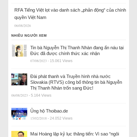
RFA Tiếng Việt lọt vào danh sách „phản động“ của chính
quyền Việt Nam
06/08/2026
NHIỀU NGƯỜI XEM
Tin bà Nguyễn Thị Thanh Nhàn đang ẩn náu tại
Đức đã được chính thức xác nhận
07/08/2023
- 15.061 Views
Đài phát thanh và Truyền hình nhà nước
Slovakia (RTVS) công bố thông tin bà Nguyễn
Thị Thanh Nhàn trốn sang Đức!
06/08/2023
- 5.164 Views
Ủng hộ Thoibao.de
15/02/2018
- 24.052 Views
Mai Hoàng lập kỷ lục thăng tiến: Vì sao “ngôi