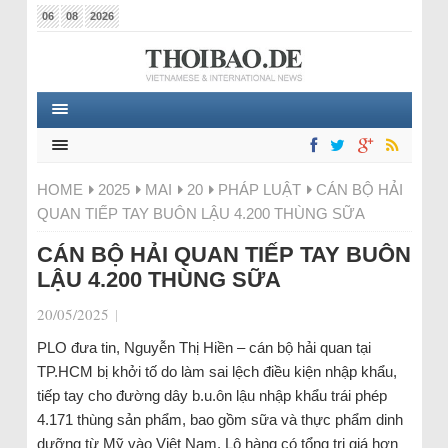
06
08
2026
HOME
2025
MAI
20
PHÁP LUẬT
CÁN BỘ HẢI
QUAN TIẾP TAY BUÔN LẬU 4.200 THÙNG SỮA
CÁN BỘ HẢI QUAN TIẾP TAY BUÔN
LẬU 4.200 THÙNG SỮA
20/05/2025
|
PLO đưa tin, Nguyễn Thị Hiền – cán bộ hải quan tại
TP.HCM bị khởi tố do làm sai lệch điều kiện nhập khẩu,
tiếp tay cho đường dây b.u.ôn lậu nhập khẩu trái phép
4.171 thùng sản phẩm, bao gồm sữa và thực phẩm dinh
dưỡng từ Mỹ vào Việt Nam. Lô hàng có tổng trị giá hơn