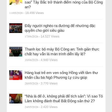
sao” Tây Bắc trở thành điểm nóng của Bộ Công
an?
11/05/2026
- 18.498 Views
Đẩy người nghèo ra đường để nhường đặc
quyền cho giới siêu giàu
17/06/2026
- 14.527 Views
Thanh lọc bộ máy Bộ Công an: Tinh giản thực
chất hay vẫn là màn trình diễn lấy lệ?
16/06/2026
- 4.940 Views
Hàng loạt trẻ em ven sông Hồng viết tâm thư
khẩn cầu bà Ngô Phương Ly cứu giúp
28/05/2026
- 3.770 Views
“Nhà là để ở, không phải để tích sản”: Vì sao Tô
Lâm không đánh thuế Bất Động sản thứ 2?
24/05/2026
- 2.420 Views