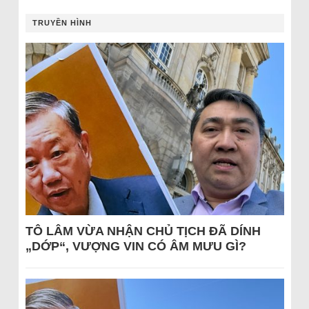
TRUYỀN HÌNH
TÔ LÂM VỪA NHẬN CHỦ TỊCH ĐÃ DÍNH
„DỚP“, VƯỢNG VIN CÓ ÂM MƯU GÌ?