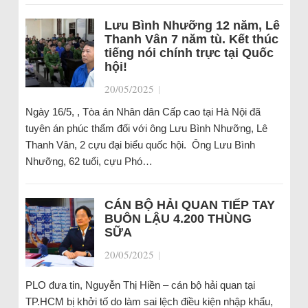
Lưu Bình Nhưỡng 12 năm, Lê
Thanh Vân 7 năm tù. Kết thúc
tiếng nói chính trực tại Quốc
hội!
20/05/2025
|
Ngày 16/5, , Tòa án Nhân dân Cấp cao tại Hà Nội đã
tuyên án phúc thẩm đối với ông Lưu Bình Nhưỡng, Lê
Thanh Vân, 2 cựu đại biểu quốc hội. Ông Lưu Bình
Nhưỡng, 62 tuổi, cựu Phó…
CÁN BỘ HẢI QUAN TIẾP TAY
BUÔN LẬU 4.200 THÙNG
SỮA
20/05/2025
|
PLO đưa tin, Nguyễn Thị Hiền – cán bộ hải quan tại
TP.HCM bị khởi tố do làm sai lệch điều kiện nhập khẩu,