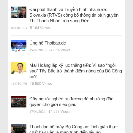
Đài phát thanh và Truyền hình nhà nước
Slovakia (RTVS) công bố thông tin bà Nguyễn
Thị Thanh Nhàn trốn sang Đức!
06/08/2023
- 5.164 Views
Ủng hộ Thoibao.de
15/02/2018
- 24.054 Views
Mai Hoàng lập kỷ lục thăng tiến: Vì sao “ngôi
sao” Tây Bắc trở thành điểm nóng của Bộ Công
an?
11/05/2026
- 18.500 Views
Đẩy người nghèo ra đường để nhường đặc
quyền cho giới siêu giàu
17/06/2026
- 14.527 Views
Thanh lọc bộ máy Bộ Công an: Tinh giản thực
chất hay vẫn là màn trình diễn lấy lệ?