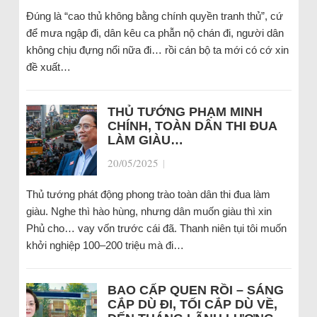
Đúng là “cao thủ không bằng chính quyền tranh thủ”, cứ
để mưa ngập đi, dân kêu ca phẫn nộ chán đi, người dân
không chịu đựng nổi nữa đi… rồi cán bộ ta mới có cớ xin
đề xuất…
THỦ TƯỚNG PHẠM MINH
CHÍNH, TOÀN DÂN THI ĐUA
LÀM GIÀU…
20/05/2025
|
Thủ tướng phát động phong trào toàn dân thi đua làm
giàu. Nghe thì hào hùng, nhưng dân muốn giàu thì xin
Phủ cho… vay vốn trước cái đã. Thanh niên tụi tôi muốn
khởi nghiệp 100–200 triệu mà đi…
BAO CẤP QUEN RỒI – SÁNG
CẮP DÙ ĐI, TỐI CẮP DÙ VỀ,