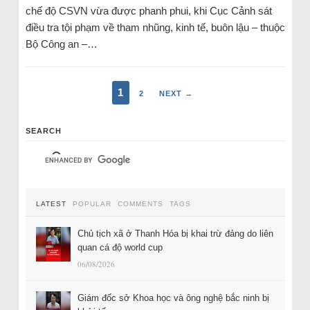
chế độ CSVN vừa được phanh phui, khi Cục Cảnh sát
điều tra tội phạm về tham nhũng, kinh tế, buôn lậu – thuộc
Bộ Công an –…
1
2
NEXT →
SEARCH
LATEST
POPULAR
COMMENTS
TAGS
Chủ tịch xã ở Thanh Hóa bị khai trừ đảng do liên
quan cá độ world cup
06/08/2026
Giám đốc sở Khoa học và ông nghệ bắc ninh bị