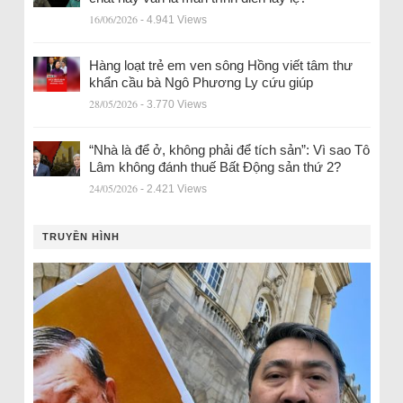
16/06/2026
- 4.941 Views
Hàng loạt trẻ em ven sông Hồng viết tâm thư
khẩn cầu bà Ngô Phương Ly cứu giúp
28/05/2026
- 3.770 Views
“Nhà là để ở, không phải để tích sản”: Vì sao Tô
Lâm không đánh thuế Bất Động sản thứ 2?
24/05/2026
- 2.421 Views
TRUYỀN HÌNH