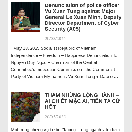
Denunciation of police officer
Vu Xuan Tung against Major
General Le Xuan Minh, Deputy
Director Department of Cyber ​​
Security (A05)
20/05/2025
|
May 18, 2025 Socialist Republic of Vietnam
Independence – Freedom – Happiness Denunciation To:
Nguyen Duy Ngoc – Chairman of the Central
Committee’s Inspection Commission– the Communist
Party of Vietnam My name is Vu Xuan Tung ● Date of…
THAM NHŨNG LỘNG HÀNH –
AI CH.ẾT MẶC AI, TIỀN TA CỨ
HỐT
20/05/2025
|
Một trong những vụ bê bối “khủng” trong ngành y tế dưới