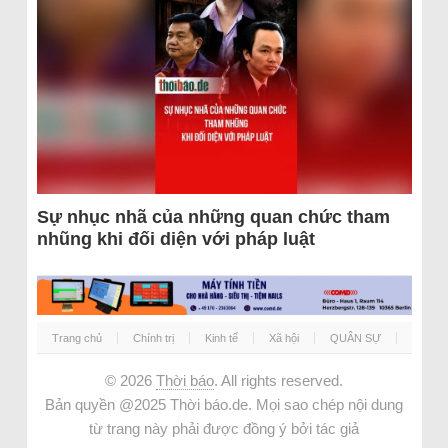
Sự nhục nhã của những quan chức tham
nhũng khi đối diện với pháp luật
Trang chủ
Chính trị
Kinh tế
Xã hội
QUÂN SỰ
© 2026
Thời báo
. All rights reserved.
Bản quyền @2025 Thời báo.de. Mọi sao chép nội dung
từ trang này phải được đồng ý bởi tác giả