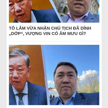
TÔ LÂM VỪA NHẬN CHỦ TỊCH ĐÃ DÍNH
„DỚP“, VƯỢNG VIN CÓ ÂM MƯU GÌ?