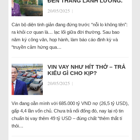
ĐẾN THÁNG LÃNH LƯƠNG.
20/05/2025
|
Cán bộ diện tinh giản đang đứng trước “nỗi lo không tên”:
ra khỏi cơ quan là… lạc lối giữa đời thường. Sau bao
năm ký công văn, họp hành, làm báo cáo định kỳ và
“truyền cảm hứng qua…
VIN VAY NHƯ HÍT THỞ – TRẢ
KIỂU GÌ CHO KỊP?
20/05/2025
|
Vin đang oằn mình với 685.000 tỷ VND nợ (26,5 tỷ USD),
gấp 4,4 lần vốn chủ. Chưa trả nổi đống đó, nay lại rộ tin
chuẩn bị vay thêm 49 tỷ USD – đúng chất “thêm thắt tí
thôi…