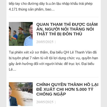
tiếp tay cho đường dây b.u.ôn lậu nhập khẩu trái phép
4.171 thùng sản phẩm, bao…
QUAN THAM THÌ ĐƯỢC GIẢM
ÁN, NGƯỜI NÓI THẲNG NÓI
THẬT THÌ BỊ ĐÒN THÙ
20/05/2025
|
Tại phiên xét xử sơ thẩm, Đại biểu QH Lê Thanh Vân đã
bị tuyên phạt 7 năm tù về tội lợi dụng chức vụ, quyền hạn
gây ảnh hưởng đối với người khác để trục lợi. Đại biểu
Lê…
CHÍNH QUYỀN THÀNH HỒ LẠI
ĐỀ XUẤT CHI HƠN 5.000 TỶ
CHỐNG NGẬP
20/05/2025
|