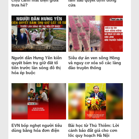
chịu cảnh mất điện giữa
làm sau quyết định đóng
trưa hè?
cửa
Người dân Hưng Yên kiên
Siêu dự án ven sông Hồng
quyết bám trụ giữ đất tổ
và nguy cơ xóa sổ các làng
tiên trước làn sóng đô thị
đào truyền thống
hóa ép buộc
EVN bóp nghẹt người tiêu
Bài học từ Thủ Thiêm: Lời
dùng bằng hóa đơn điện
cảnh báo đắt giá cho cơn
lốc quy hoạch Hà Nội