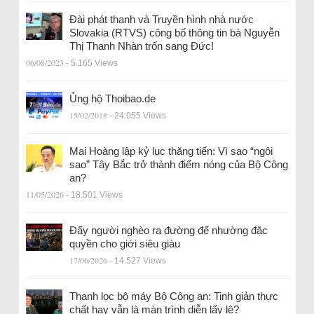
Đài phát thanh và Truyền hình nhà nước
Slovakia (RTVS) công bố thông tin bà Nguyễn
Thị Thanh Nhàn trốn sang Đức!
06/08/2023
- 5.165 Views
Ủng hộ Thoibao.de
15/02/2018
- 24.055 Views
Mai Hoàng lập kỷ lục thăng tiến: Vì sao “ngôi
sao” Tây Bắc trở thành điểm nóng của Bộ Công
an?
11/05/2026
- 18.501 Views
Đẩy người nghèo ra đường để nhường đặc
quyền cho giới siêu giàu
17/06/2026
- 14.527 Views
Thanh lọc bộ máy Bộ Công an: Tinh giản thực
chất hay vẫn là màn trình diễn lấy lệ?