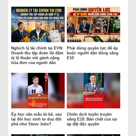
Nghịch lý tài chính tại EVN:
Phải dùng quyền lực để ép
Doanh thu tập đoàn lãi đậm
buộc người dân dùng xăng
tỷ lệ thuận với gánh nặng
E10
hóa đơn của người dân
Ép học văn mẫu từ bé, sao
Chiến dịch tuyên truyền
lại đòi học sinh tư duy đột
xăng E10: Bản chất của sự
phá như Steve Jobs?
áp đặt độc quyền