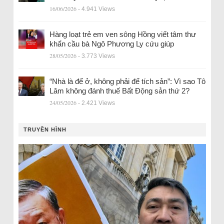
16/06/2026
- 4.941 Views
Hàng loạt trẻ em ven sông Hồng viết tâm thư
khẩn cầu bà Ngô Phương Ly cứu giúp
28/05/2026
- 3.773 Views
“Nhà là để ở, không phải để tích sản”: Vì sao Tô
Lâm không đánh thuế Bất Động sản thứ 2?
24/05/2026
- 2.421 Views
TRUYỀN HÌNH