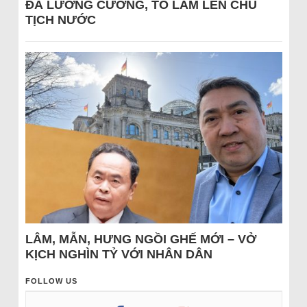
ĐÁ LƯƠNG CƯỜNG, TÔ LÂM LÊN CHỦ
TỊCH NƯỚC
LÂM, MẪN, HƯNG NGỒI GHẾ MỚI – VỞ
KỊCH NGHÌN TỶ VỚI NHÂN DÂN
FOLLOW US