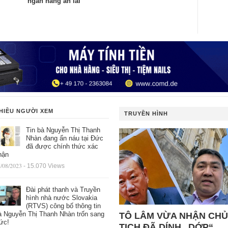
ngân hàng ăn lãi
HIỀU NGƯỜI XEM
TRUYỀN HÌNH
Tin bà Nguyễn Thị Thanh
Nhàn đang ẩn náu tại Đức
đã được chính thức xác
hận
/08/2023
- 15.070 Views
Đài phát thanh và Truyền
hình nhà nước Slovakia
(RTVS) công bố thông tin
à Nguyễn Thị Thanh Nhàn trốn sang
TÔ LÂM VỪA NHẬN CHỦ
ức!
TỊCH ĐÃ DÍNH „DỚP“,