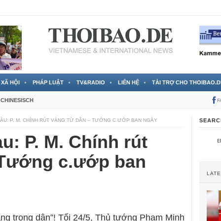
 đã được chính thức xác nhận
3 Jahren ago
XÃ HỘI
PHÁP LUẬT
TV&RADIO
LIÊN HỆ
TÀI TRỢ CHO THOIBAO.D
CHINESISCH
F
IÀU: P. M. CHÍNH RÚT VÀNG TỪ DÂN – TƯỚNG C.ƯỚP BAN NGÀY
SEARC
u: P. M. Chính rút
 Tướng c.ướp ban
LAT
vàng trong dân”! Tối 24/5, Thủ tướng Phạm Minh