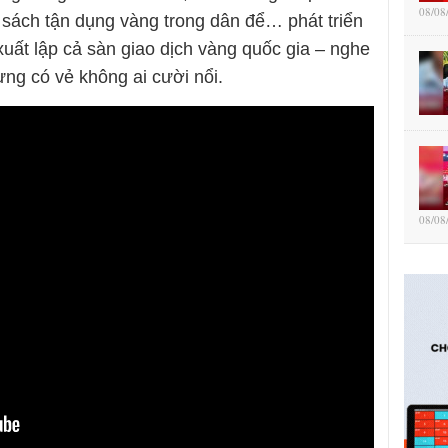
08/08
h sách tận dụng vàng trong dân để… phát triển
 xuất lập cả sàn giao dịch vàng quốc gia – nghe
ng có vẻ không ai cười nổi.
08/08