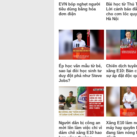
EVN bóp nghẹt người
Bài học từ Thủ 
tiêu dùng bằng hóa
Lời cảnh báo đắ
đơn điện
cho cơn lốc qu
Hà Nội
Ép học văn mẫu từ bé,
Chiến dịch tuyê
sao lại đòi học sinh tư
xăng E10: Bản c
duy đột phá như Steve
sự áp đặt độc q
Jobs?
Người dân bị công an
Xăng E10 làm n
mời lên làm việc chỉ vì
máy hay quyền 
dám chê xăng E10 hao
đang làm nóng 