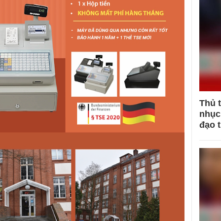
Thủ 
nhục 
đạo 