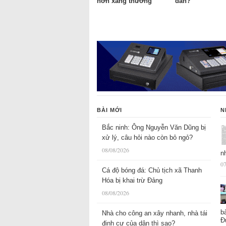
hơn xăng thường
dân?
BÀI MỚI
N
Bắc ninh: Ông Nguyễn Văn Dũng bị
xử lý, câu hỏi nào còn bỏ ngỏ?
08/08/2026
n
07
Cá độ bóng đá: Chủ tịch xã Thanh
Hóa bị khai trừ Đảng
08/08/2026
b
Nhà cho công an xây nhanh, nhà tái
Đ
định cư của dân thì sao?