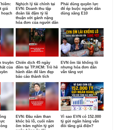
Thiêm:
Nghịch lý tài chính tại
Phải dùng quyền lực
t giá
EVN: Doanh thu tập
để ép buộc người dân
y hoạch
đoàn lãi đậm tỷ lệ
dùng xăng E10
thuận với gánh nặng
hóa đơn của người dân
n truyền
Chiến dịch 45 ngày
EVN ôm lãi khổng lồ
hất của
đêm tại TP.HCM: Trò hề
nhưng hóa đơn dân
uyền
hành dân để làm đẹp
vẫn tăng vọt
báo cáo thành tích
óng
EVN: Đầu năm than
Vì sao EVN có 152.000
lực
khóc bù lỗ, cuối năm
tỷ gửi ngân hàng vẫn
lòng
ôm trăm nghìn tỷ gửi
đòi tăng giá điện?