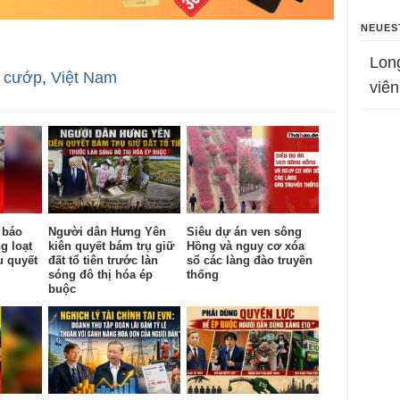
NEUES
Lon
 cướp
,
Việt Nam
viên
 báo
Người dân Hưng Yên
Siêu dự án ven sông
g loạt
kiên quyết bám trụ giữ
Hồng và nguy cơ xóa
u quyết
đất tổ tiên trước làn
sổ các làng đào truyền
sóng đô thị hóa ép
thống
buộc