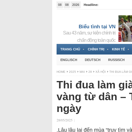
08
08
2026
Headline:
Tin bà Nguyễn Thị Thanh Nhàn đang ẩn náu tại Đức
Biểu tình tại VN
Sau 43 năm, sự kiện chính trị
chấn động toàn quốc
TRANG CHỦ
CHÍNH TRỊ
KINH TẾ
ENGLISCH
DEUTSCH
RUSSISCH
HOME
2025
MAI
28
XÃ HỘI
THI ĐUA LÀM G
Thi đua làm già
vàng từ dân –
ngày
28/05/2025
|
.
Lâu lâu lại đến mùa “truy tìm 