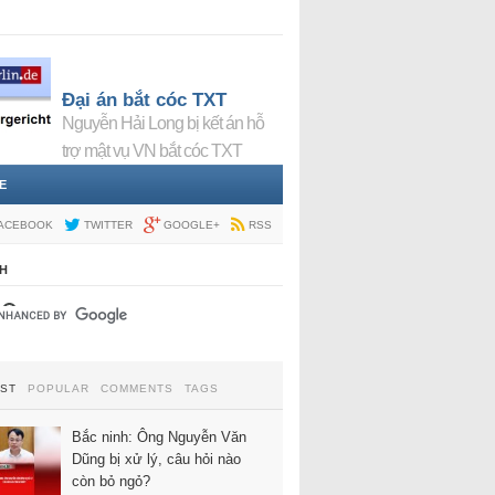
Đại án bắt cóc TXT
Nguyễn Hải Long bị kết án hỗ
trợ mật vụ VN bắt cóc TXT
E
ACEBOOK
TWITTER
GOOGLE+
RSS
H
EST
POPULAR
COMMENTS
TAGS
Bắc ninh: Ông Nguyễn Văn
Dũng bị xử lý, câu hỏi nào
còn bỏ ngỏ?