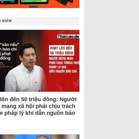
 BIẾM
 lên đến 50 triệu đồng: Người
 mạng xã hội phải chịu trách
m pháp lý khi dẫn nguồn báo