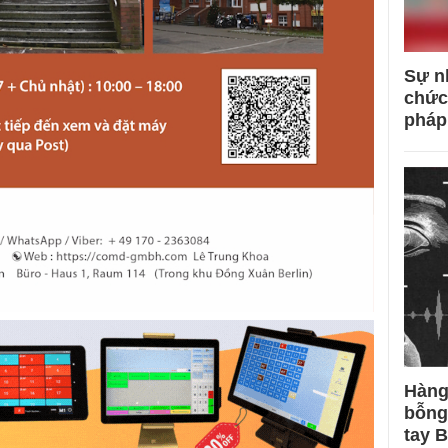
Sự n
chức
pháp
Hàng
bỗng
tay 