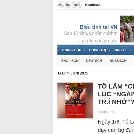
06
08
2026
Headline:
Tin bà Nguyễn Thị Thanh Nhàn đang ẩn náu tại Đức
Biểu tình tại VN
Sau 43 năm, sự kiện chính trị
chấn động toàn quốc
TRANG CHỦ
CHÍNH TRỊ
KINH TẾ
ENGLISCH
DEUTSCH
RUSSISCH
TAG:
4. JUNI 2025
TÔ LÂM “C
LÚC “NGÀI
TR.Í NHỚ”
04/06/2025
|
Ngày 1/6, Tô Lâ
dạy cán bộ đừn