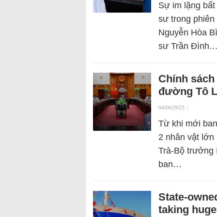
Sự im lặng bất 
sư trong phiên
Nguyễn Hòa Bìn
sư Trần Đình
Chính sách 
đường Tô 
04/06/2025
|
Từ khi mới ban
2 nhân vật lớ
Trà-Bộ trưởng 
ban…
State-owned
taking huge