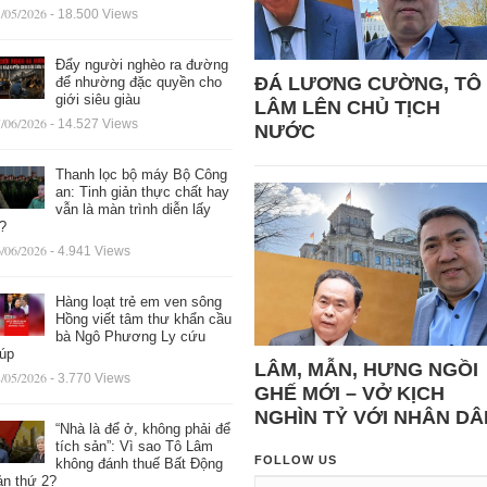
/05/2026
- 18.500 Views
Đẩy người nghèo ra đường
ĐÁ LƯƠNG CƯỜNG, TÔ
để nhường đặc quyền cho
giới siêu giàu
LÂM LÊN CHỦ TỊCH
/06/2026
- 14.527 Views
NƯỚC
Thanh lọc bộ máy Bộ Công
an: Tinh giản thực chất hay
vẫn là màn trình diễn lấy
ệ?
/06/2026
- 4.941 Views
Hàng loạt trẻ em ven sông
Hồng viết tâm thư khẩn cầu
bà Ngô Phương Ly cứu
iúp
LÂM, MẪN, HƯNG NGỒI
/05/2026
- 3.770 Views
GHẾ MỚI – VỞ KỊCH
NGHÌN TỶ VỚI NHÂN DÂ
“Nhà là để ở, không phải để
tích sản”: Vì sao Tô Lâm
FOLLOW US
không đánh thuế Bất Động
ản thứ 2?