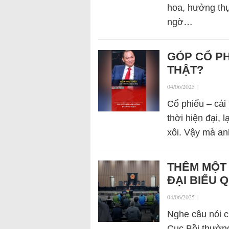
hoa, hưởng th
ngờ…
GÓP CỔ P
THẬT?
04/06/2025
|
Cổ phiếu – cái
thời hiện đại, 
xôi. Vậy mà an
THÊM MỘT 
ĐẠI BIỂU 
04/06/2025
|
Nghe câu nói 
Cục Bồi thườn