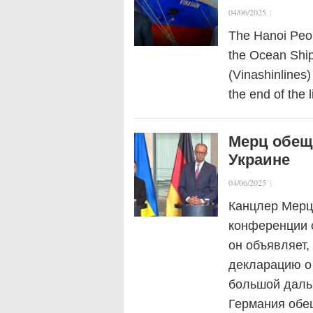
04/06/2025
|
The Hanoi Peop
the Ocean Shi
(Vinashinlines)
the end of the 
Мерц обещ
Украине
04/06/2025
|
Канцлер Мерц 
конференции 
он объявляет,
декларацию о
большой даль
Германия обе