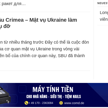
 ракет для…
NEUES
Lon
ầu Crimea – Mật vụ Ukraine làm
viên
ụ đỡ
n từ nhiều tháng trước Đây có thể là cuộc đòn
ủa cơ quan mật vụ Ukraine trong vòng vài
ên bố của chính cơ quan này, SBU đã thành