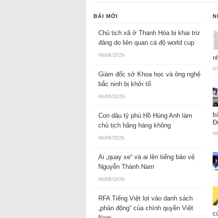
BÀI MỚI
N
Chủ tịch xã ở Thanh Hóa bị khai trừ
đảng do liên quan cá độ world cup
06/08/2026
n
07
Giám đốc sở Khoa học và ông nghệ
bắc ninh bị khởi tố
06/08/2026
b
Con dâu tỷ phú Hồ Hùng Anh làm
Đ
chủ tịch hãng hàng không
06
06/08/2026
Ai „quay xe“ và ai lên tiếng bảo vệ
Nguyễn Thành Nam
06/08/2026
RFA Tiếng Việt lọt vào danh sách
„phản động“ của chính quyền Việt
c
Nam