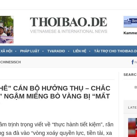
 đã được chính thức xác nhận
3 Jahren ago
XÃ HỘI
PHÁP LUẬT
TV&RADIO
LIÊN HỆ
TÀI TRỢ CHO THOIBAO.D
CHINESISCH
F
SEARC
HÊ” CÁN BỘ HƯỞNG THỤ – CHẮC
” NGẬM MIẾNG BÒ VÀNG BỊ “MẤT
?
LAT
m trịnh trọng viết về “thực hành tiết kiệm”, răn
g sa đà vào “vòng xoáy quyền lực, tiền tài, xa