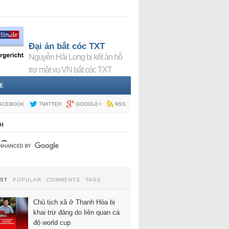
Đại án bắt cóc TXT
Nguyễn Hải Long bị kết án hỗ
trợ mật vụ VN bắt cóc TXT
E
ACEBOOK
TWITTER
GOOGLE+
RSS
H
EST
POPULAR
COMMENTS
TAGS
Chủ tịch xã ở Thanh Hóa bị
khai trừ đảng do liên quan cá
độ world cup