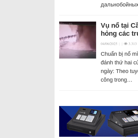
дальнобойных
Vụ nổ tại C
hỏng các tr
04/06/2025
|
|
3.313
Chuẩn bị nổ mì
đánh thứ hai c
ngày: Theo tuy
công trong…