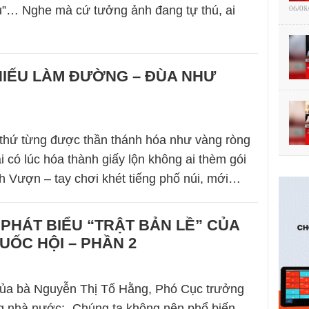
06/08
ụ”… Nghe mà cứ tưởng ảnh đang tự thú, ai
HIẾU LÀM ĐƯỜNG – ĐÙA NHƯ
 thứ từng được thần thánh hóa như vàng ròng
lại có lúc hóa thành giấy lộn không ai thèm gói
h Vượn – tay chơi khét tiếng phố núi, mới…
PHÁT BIỂU “TRẬT BẢN LỀ” CỦA
QUỐC HỘI – PHẦN 2
của bà Nguyễn Thị Tố Hằng, Phó Cục trưởng
g nhà nước: „Chúng ta không nên phổ biến