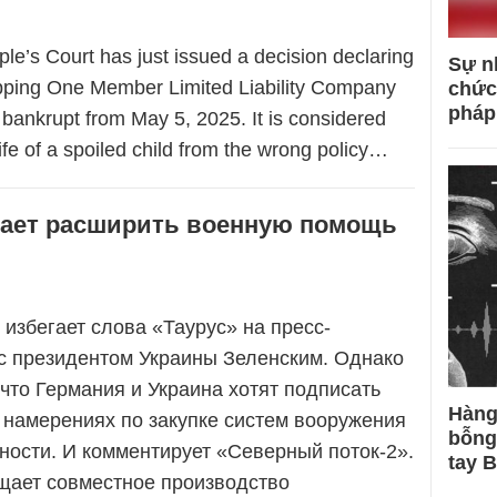
le’s Court has just issued a decision declaring
Sự n
pping One Member Limited Liability Company
chức
pháp
 bankrupt from May 5, 2025. It is considered
life of a spoiled child from the wrong policy…
ает расширить военную помощь
избегает слова «Таурус» на пресс-
с президентом Украины Зеленским. Однако
 что Германия и Украина хотят подписать
Hàng
 намерениях по закупке систем вооружения
bỗng
ности. И комментирует «Северный поток-2».
tay 
щает совместное производство