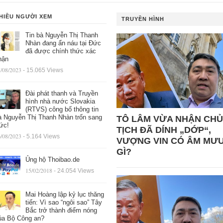
HIỀU NGƯỜI XEM
TRUYỀN HÌNH
Tin bà Nguyễn Thị Thanh
Nhàn đang ẩn náu tại Đức
đã được chính thức xác
hận
/08/2023
- 15.065 Views
Đài phát thanh và Truyền
hình nhà nước Slovakia
(RTVS) công bố thông tin
à Nguyễn Thị Thanh Nhàn trốn sang
TÔ LÂM VỪA NHẬN CHỦ
ức!
TỊCH ĐÃ DÍNH „DỚP“,
/08/2023
- 5.164 Views
VƯỢNG VIN CÓ ÂM MƯ
GÌ?
Ủng hộ Thoibao.de
15/02/2018
- 24.054 Views
Mai Hoàng lập kỷ lục thăng
tiến: Vì sao “ngôi sao” Tây
Bắc trở thành điểm nóng
ủa Bộ Công an?