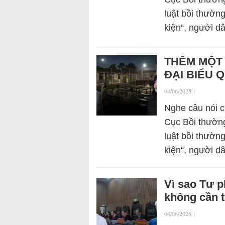
luật bồi thường
kiện“, người 
THÊM MỘT 
ĐẠI BIỂU 
04/06/2025
|
Nghe câu nói 
Cục Bồi thườn
luật bồi thường
kiện“, người 
Vì sao Tư p
không cần t
04/06/2025
|