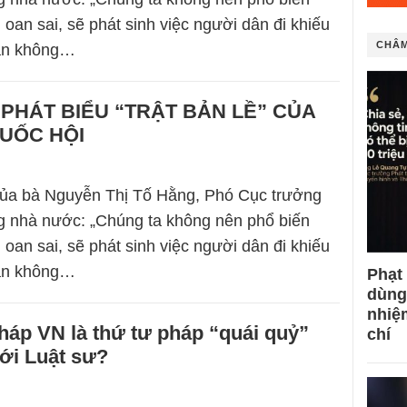
 oan sai, sẽ phát sinh việc người dân đi khiếu
CHÂM
dân không…
PHÁT BIỂU “TRẬT BẢN LỀ” CỦA
QUỐC HỘI
của bà Nguyễn Thị Tố Hằng, Phó Cục trưởng
g nhà nước: „Chúng ta không nên phổ biến
 oan sai, sẽ phát sinh việc người dân đi khiếu
dân không…
Phạt
dùng
nhiệ
háp VN là thứ tư pháp “quái quỷ”
chí
ới Luật sư?