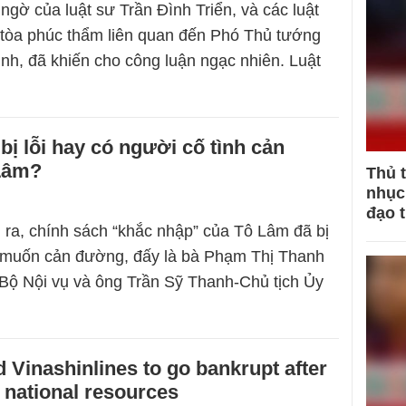
ngờ của luật sư Trần Đình Triển, và các luật
 tòa phúc thẩm liên quan đến Phó Thủ tướng
h, đã khiến cho công luận ngạc nhiên. Luật
…
bị lỗi hay có người cố tình cản
Lâm?
Thủ 
nhục 
đạo 
 ra, chính sách “khắc nhập” của Tô Lâm đã bị
n muốn cản đường, đấy là bà Phạm Thị Thanh
Bộ Nội vụ và ông Trần Sỹ Thanh-Chủ tịch Ủy
 Vinashinlines to go bankrupt after
 national resources