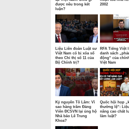
được nêu trong kết
2002
luận?
Liệu Liên đoàn Luật sư
RFA Tiếng Việt l
Việt Nam có bị xóa sổ
danh sách „phả
theo Chỉ thị số 11 của
động“ của chín
Bộ Chính trị?
Việt Nam
Kỷ nguyên Tô Lâm: Vì
Quốc hội họp „
sao hàng trăm Đảng
thường lệ“: Liệu
Viên ĐCSVN lại ủng hộ
nâng cao chất 
Nhà báo Lê Trung
làm luật?
Khoa?