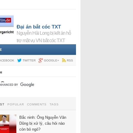
Đại án bắt cóc TXT
Nguyễn Hải Long bị kết án hỗ
trợ mật vụ VN bắt cóc TXT
E
ACEBOOK
TWITTER
GOOGLE+
RSS
H
EST
POPULAR
COMMENTS
TAGS
Bắc ninh: Ông Nguyễn Văn
Dũng bị xử lý, câu hỏi nào
còn bỏ ngỏ?