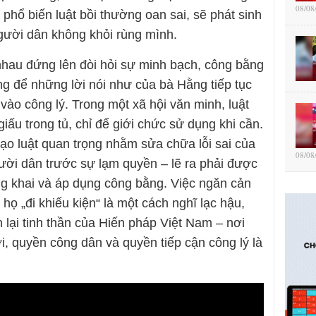
08/08
hổ biến luật bồi thường oan sai, sẽ phát sinh
người dân không khỏi rùng mình.
nhau đứng lên đòi hỏi sự minh bạch, công bằng
ng để những lời nói như của bà Hằng tiếp tục
ào công lý. Trong một xã hội văn minh, luật
iấu trong tủ, chỉ để giới chức sử dụng khi cần.
ạo luật quan trọng nhằm sửa chữa lỗi sai của
08/08
ời dân trước sự lạm quyền – lẽ ra phải được
ông khai và áp dụng công bằng. Việc ngăn cản
 họ „đi khiếu kiện“ là một cách nghĩ lạc hậu,
lại tinh thần của Hiến pháp Việt Nam – nơi
, quyền công dân và quyền tiếp cận công lý là