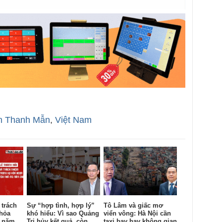
n Thanh Mẫn
,
Việt Nam
 trách
Sự “hợp tình, hợp lý”
Tô Lâm và giấc mơ
 hỏa
khó hiểu: Vì sao Quảng
viển vông: Hà Nội cần
c năm
Trị hủy kết quả, còn
taxi bay hay không gian