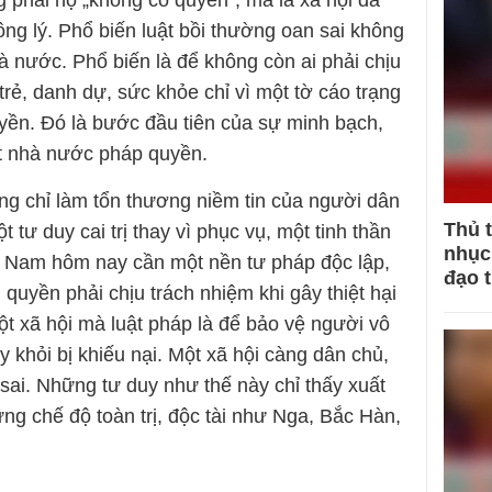
 phải họ „không có quyền“, mà là xã hội đã
công lý. Phổ biến luật bồi thường oan sai không
hà nước. Phổ biến là để không còn ai phải chịu
 trẻ, danh dự, sức khỏe chỉ vì một tờ cáo trạng
yền. Đó là bước đầu tiên của sự minh bạch,
ột nhà nước pháp quyền.
g chỉ làm tổn thương niềm tin của người dân
Thủ 
 tư duy cai trị thay vì phục vụ, một tinh thần
nhục 
ệt Nam hôm nay cần một nền tư pháp độc lập,
đạo 
quyền phải chịu trách nhiệm khi gây thiệt hại
t xã hội mà luật pháp là để bảo vệ người vô
y khỏi bị khiếu nại. Một xã hội càng dân chủ,
 sai. Những tư duy như thế này chỉ thấy xuất
ng chế độ toàn trị, độc tài như Nga, Bắc Hàn,