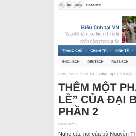
09
08
2026
Headline:
Tin bà Nguyễn Thị Thanh Nhàn đang ẩn náu tại Đức
Biểu tình tại VN
Sau 43 năm, sự kiện chính trị
chấn động toàn quốc
TRANG CHỦ
CHÍNH TRỊ
KINH TẾ
ENGLISCH
DEUTSCH
RUSSISCH
HOME
2025
JUNI
4
CHÍNH TRỊ
THÊM MỘT PH
THÊM MỘT PH
LỀ” CỦA ĐẠI 
PHẦN 2
04/06/2025
|
Nghe câu nói của bà Nguyễn Th