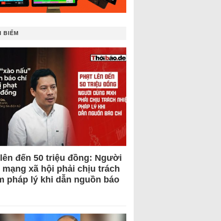
 BIẾM
 lên đến 50 triệu đồng: Người
 mạng xã hội phải chịu trách
m pháp lý khi dẫn nguồn báo