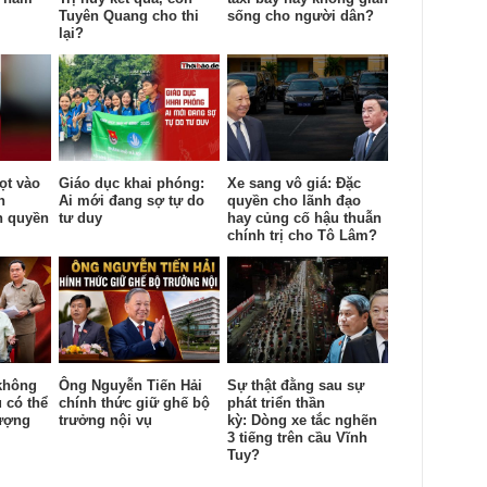
Tuyên Quang cho thi
sống cho người dân?
lại?
ọt vào
Giáo dục khai phóng:
Xe sang vô giá: Đặc
n
Ai mới đang sợ tự do
quyền cho lãnh đạo
h quyền
tư duy
hay củng cố hậu thuẫn
chính trị cho Tô Lâm?
không
Ông Nguyễn Tiến Hải
Sự thật đằng sau sự
 có thể
chính thức giữ ghế bộ
phát triển thần
lượng
trưởng nội vụ
kỳ: Dòng xe tắc nghẽn
3 tiếng trên cầu Vĩnh
Tuy?