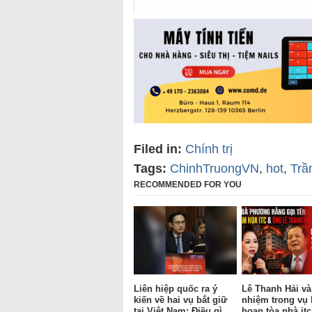
Filed in:
Chính trị
Tags:
ChinhTruongVN
,
hot
,
Trầ
RECOMMENDED FOR YOU
Liên hiệp quốc ra ý
Lê Thanh Hải và
kiến về hai vụ bắt giữ
nhiệm trong vụ
tại Việt Nam: Điều gì
hoạn tòa nhà it