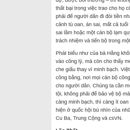
dự, được bồi thường – thì không
thất bại trong việc trao cho họ 
phải để người dân đi đòi tiền n
cảnh tù oan, án sai, mất cả tuổi
sai lầm hoặc một cán bộ lạm qu
trách nhiệm và tiến bộ trong m
Phát biểu như của bà Hằng khôn
vào công lý, mà còn cho thấy một
che giấu thay vì minh bạch. Vi
công bằng, nơi mọi cán bộ công 
cho người dân. Chúng ta cần mộ
tội, không phải để bảo vệ bộ má
càng minh bạch, thì càng ít oan
hiện ở quốc hội bù nhìn của nhữ
Cu Ba, Trung Cộng và csVN.