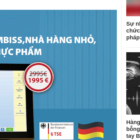
Sự n
chức
pháp
Hàng
bỗng
tay 