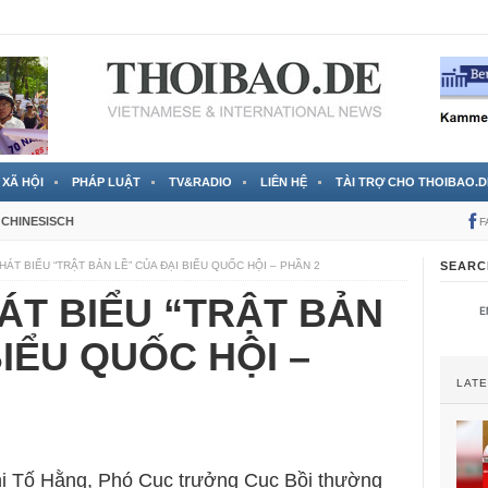
 đã được chính thức xác nhận
3 Jahren ago
XÃ HỘI
PHÁP LUẬT
TV&RADIO
LIÊN HỆ
TÀI TRỢ CHO THOIBAO.D
CHINESISCH
F
ÁT BIỂU “TRẬT BẢN LỀ” CỦA ĐẠI BIỂU QUỐC HỘI – PHẦN 2
SEARC
ÁT BIỂU “TRẬT BẢN
BIỂU QUỐC HỘI –
LAT
ị Tố Hằng, Phó Cục trưởng Cục Bồi thường