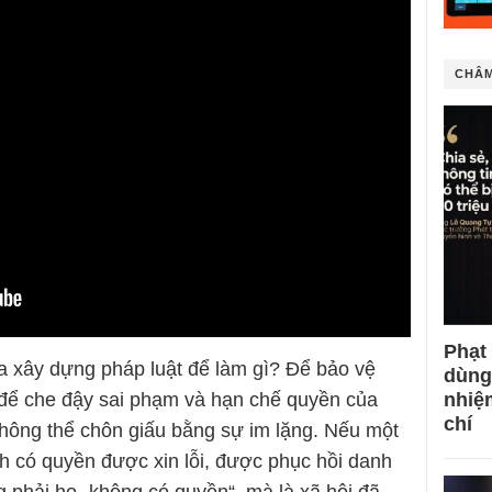
CHÂM
Phạt
 ta xây dựng pháp luật để làm gì? Để bảo vệ
dùng
nhiệ
 để che đậy sai phạm và hạn chế quyền của
chí
không thể chôn giấu bằng sự im lặng. Nếu một
h có quyền được xin lỗi, được phục hồi danh