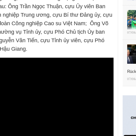
sau: Ông Trần Ngọc Thuận, cựu Ủy viên Ban
nghiệp Trung ương, cựu Bí thư Đảng ủy, cựu
p đoàn Công nghiệp Cao su Việt Nam; Ông Võ
ường vụ Tỉnh ủy, cựu Phó Chủ tịch Ủy ban
07/08
guyễn Văn Tiến, cựu Tỉnh ủy viên, cựu Phó
 Hậu Giang.
Rück
07/08