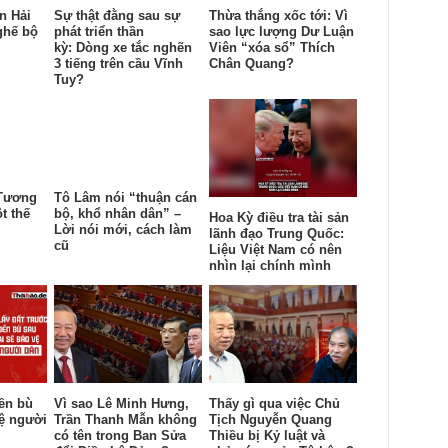
n Hải
Sự thật đằng sau sự
Thừa thắng xốc tới: Vì
ghế bộ
phát triển thần
sao lực lượng Dư Luận
kỳ: Dòng xe tắc nghẽn
Viên “xóa sổ” Thích
3 tiếng trên cầu Vĩnh
Chân Quang?
Tuy?
 Tương
Tô Lâm nói “thuận cán
t thế
bộ, khổ nhân dân” –
Hoa Kỳ điều tra tài sản
Lời nói mới, cách làm
lãnh đạo Trung Quốc:
cũ
Liệu Việt Nam có nên
nhìn lại chính mình
đền bù
Vì sao Lê Minh Hưng,
Thấy gì qua việc Chủ
vệ người
Trần Thanh Mẫn không
Tịch Nguyễn Quang
có tên trong Ban Sửa
Thiều bị Kỷ luật và