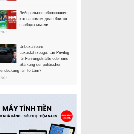
Либеральное образование:
кто на самом деле боится
свободы мысли
/2026
Unbezahlbare
Luxusfahrzeuge: Ein Privileg
für Führungskräfte oder eine
Stärkung der politischen
endeckung für Tô Lâm?
/2026