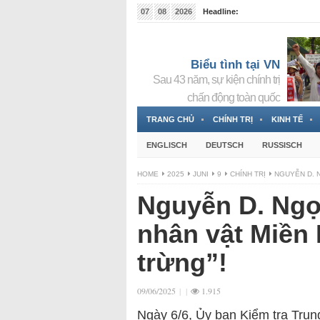
07
08
2026
Headline:
Tin bà Nguyễn Thị Thanh Nhàn đang ẩn náu tại Đức
Biểu tình tại VN
Sau 43 năm, sự kiện chính trị
chấn động toàn quốc
TRANG CHỦ
CHÍNH TRỊ
KINH TẾ
ENGLISCH
DEUTSCH
RUSSISCH
HOME
2025
JUNI
9
CHÍNH TRỊ
NGUYỄN D. N
Nguyễn D. Ngọc
nhân vật Miền
trừng”!
09/06/2025
|
|
1.915
Ngày 6/6, Ủy ban Kiểm tra Tru