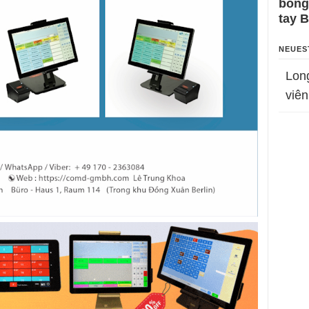
bỗng
tay 
NEUES
Lon
viên