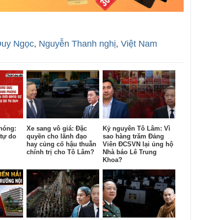
Duy Ngọc
,
Nguyễn Thanh nghị
,
Việt Nam
hóng:
Xe sang vô giá: Đặc
Kỷ nguyên Tô Lâm: Vì
tự do
quyền cho lãnh đạo
sao hàng trăm Đảng
hay củng cố hậu thuẫn
Viên ĐCSVN lại ủng hộ
chính trị cho Tô Lâm?
Nhà báo Lê Trung
Khoa?