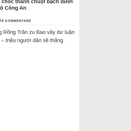
 chốc thành chuột bạch dưới
Bộ Công An
TE KOMMENTARE
g Rồng Trần
zu
Bao vây dư luận
 – triệu người dân sẽ thắng