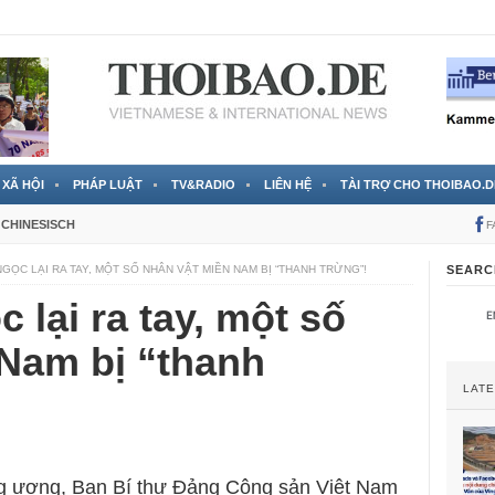
 đã được chính thức xác nhận
3 Jahren ago
XÃ HỘI
PHÁP LUẬT
TV&RADIO
LIÊN HỆ
TÀI TRỢ CHO THOIBAO.D
CHINESISCH
F
GỌC LẠI RA TAY, MỘT SỐ NHÂN VẬT MIỀN NAM BỊ “THANH TRỪNG”!
SEARC
 lại ra tay, một số
 Nam bị “thanh
LAT
ng ương, Ban Bí thư Đảng Cộng sản Việt Nam