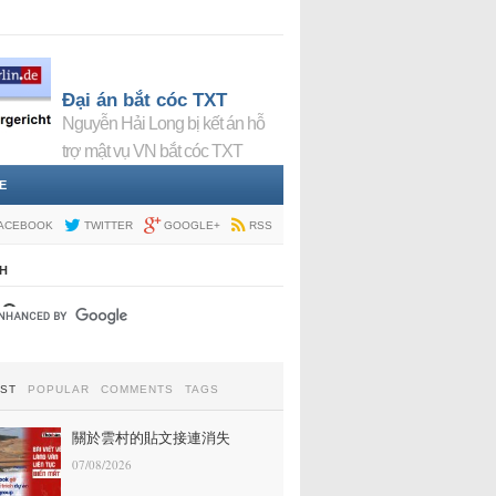
Đại án bắt cóc TXT
Nguyễn Hải Long bị kết án hỗ
trợ mật vụ VN bắt cóc TXT
E
ACEBOOK
TWITTER
GOOGLE+
RSS
H
EST
POPULAR
COMMENTS
TAGS
關於雲村的貼文接連消失
07/08/2026