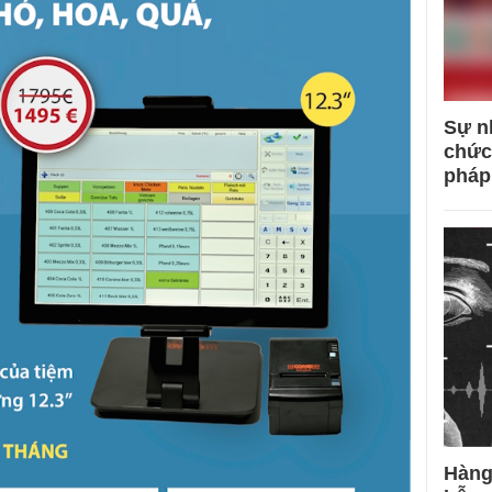
Sự n
chức
pháp
Hàng