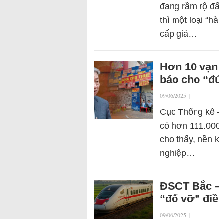
đang rầm rộ đẩ
thì một loại “
cấp giả…
Hơn 10 vạn 
báo cho “đ
09/06/2025
|
Cục Thống kê –
có hơn 111.000 
cho thấy, nền 
nghiệp…
ĐSCT Bắc –
“đổ vỡ” điề
09/06/2025
|