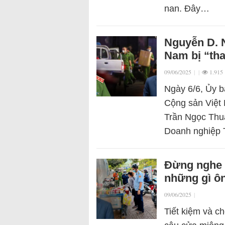
nan. Đây…
Nguyễn D. N
Nam bị “tha
09/06/2025
|
|
1.915
Ngày 6/6, Ủy b
Cộng sản Việt 
Trần Ngọc Thu
Doanh nghiệp
Đừng nghe 
những gì ôn
09/06/2025
|
Tiết kiệm và ch