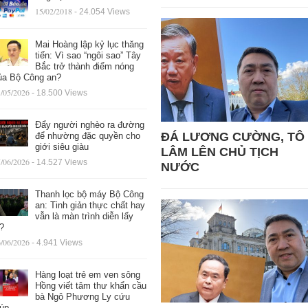
15/02/2018
- 24.054 Views
Mai Hoàng lập kỷ lục thăng
tiến: Vì sao “ngôi sao” Tây
Bắc trở thành điểm nóng
ủa Bộ Công an?
/05/2026
- 18.500 Views
Đẩy người nghèo ra đường
ĐÁ LƯƠNG CƯỜNG, TÔ
để nhường đặc quyền cho
giới siêu giàu
LÂM LÊN CHỦ TỊCH
/06/2026
- 14.527 Views
NƯỚC
Thanh lọc bộ máy Bộ Công
an: Tinh giản thực chất hay
vẫn là màn trình diễn lấy
ệ?
/06/2026
- 4.941 Views
Hàng loạt trẻ em ven sông
Hồng viết tâm thư khẩn cầu
bà Ngô Phương Ly cứu
iúp