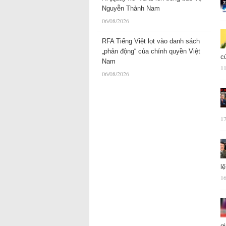
Nguyễn Thành Nam
06/08/2026
RFA Tiếng Việt lọt vào danh sách
„phản động“ của chính quyền Việt
c
Nam
11
06/08/2026
17
l
16
g