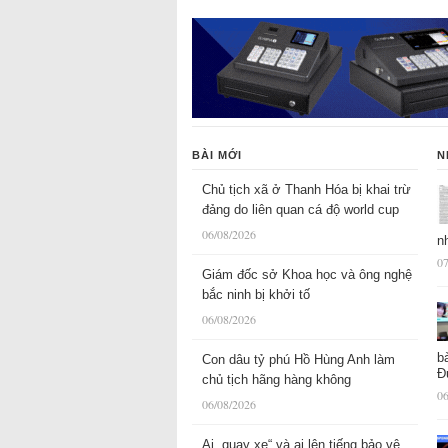
BÀI MỚI
N
Chủ tịch xã ở Thanh Hóa bị khai trừ
đảng do liên quan cá độ world cup
06/08/2026
n
07
Giám đốc sở Khoa học và ông nghệ
bắc ninh bị khởi tố
06/08/2026
b
Con dâu tỷ phú Hồ Hùng Anh làm
Đ
chủ tịch hãng hàng không
06
06/08/2026
Ai „quay xe“ và ai lên tiếng bảo vệ