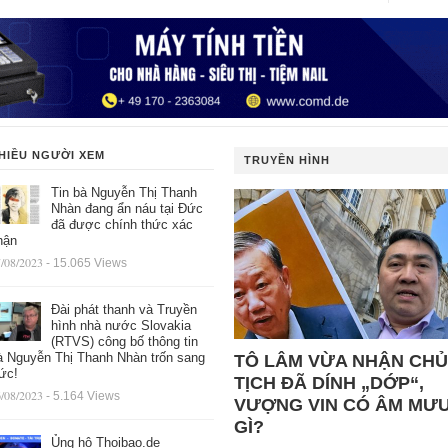
HIỀU NGƯỜI XEM
TRUYỀN HÌNH
Tin bà Nguyễn Thị Thanh
Nhàn đang ẩn náu tại Đức
đã được chính thức xác
hận
/08/2023
- 15.065 Views
Đài phát thanh và Truyền
hình nhà nước Slovakia
(RTVS) công bố thông tin
à Nguyễn Thị Thanh Nhàn trốn sang
TÔ LÂM VỪA NHẬN CHỦ
ức!
TỊCH ĐÃ DÍNH „DỚP“,
/08/2023
- 5.164 Views
VƯỢNG VIN CÓ ÂM MƯ
GÌ?
Ủng hộ Thoibao.de