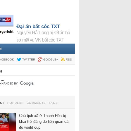
Đại án bắt cóc TXT
Nguyễn Hải Long bị kết án hỗ
trợ mật vụ VN bắt cóc TXT
E
ACEBOOK
TWITTER
GOOGLE+
RSS
H
EST
POPULAR
COMMENTS
TAGS
Chủ tịch xã ở Thanh Hóa bị
khai trừ đảng do liên quan cá
độ world cup