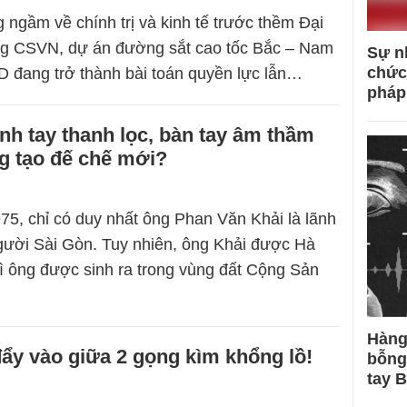
 ngầm về chính trị và kinh tế trước thềm Đại
ng CSVN, dự án đường sắt cao tốc Bắc – Nam
Sự n
chức
USD đang trở thành bài toán quyền lực lẫn…
pháp
h tay thanh lọc, bàn tay âm thầm
g tạo đế chế mới?
5, chỉ có duy nhất ông Phan Văn Khải là lãnh
gười Sài Gòn. Tuy nhiên, ông Khải được Hà
vì ông được sinh ra trong vùng đất Cộng Sản
Hàng
đẩy vào giữa 2 gọng kìm khổng lồ!
bỗng
tay 