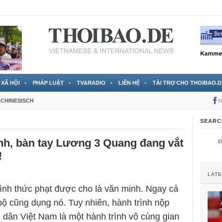
 đã được chính thức xác nhận
3 Jahren ago
XÃ HỘI
PHÁP LUẬT
TV&RADIO
LIÊN HỆ
TÀI TRỢ CHO THOIBAO.D
CHINESISCH
F
SEARC
nh, bàn tay Lương 3 Quang đang vắt
!
LAT
hình thức phạt được cho là văn minh. Ngay cả
bộ cũng dụng nó. Tuy nhiên, hành trình nộp
 dân Việt Nam là một hành trình vô cùng gian