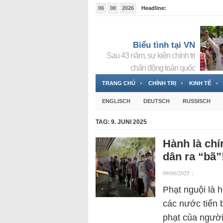
06
08
2026
Headline:
Tin bà Nguyễn Thị Thanh Nhàn đang ẩn náu tại Đức
Biểu tình tại VN
Sau 43 năm, sự kiện chính trị
chấn động toàn quốc
TRANG CHỦ
CHÍNH TRỊ
KINH TẾ
ENGLISCH
DEUTSCH
RUSSISCH
TAG:
9. JUNI 2025
Hành là chí
dân ra “bã”
09/06/2025
|
Phạt nguội là 
các nước tiến 
phạt của người