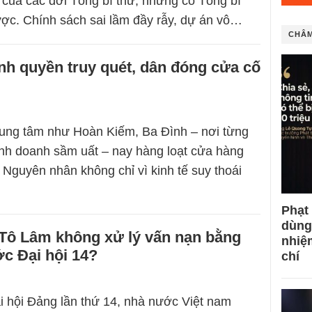
của các đời Tổng bí thư, nhưng có Tổng bí
ợc. Chính sách sai lầm đầy rẫy, dự án vô…
CHÂM
nh quyền truy quét, dân đóng cửa cố
rung tâm như Hoàn Kiếm, Ba Đình – nơi từng
kinh doanh sầm uất – nay hàng loạt cửa hàng
 Nguyên nhân không chỉ vì kinh tế suy thoái
Phạt
dùng
 Tô Lâm không xử lý vấn nạn bằng
nhiệ
ớc Đại hội 14?
chí
 hội Đảng lần thứ 14, nhà nước Việt nam