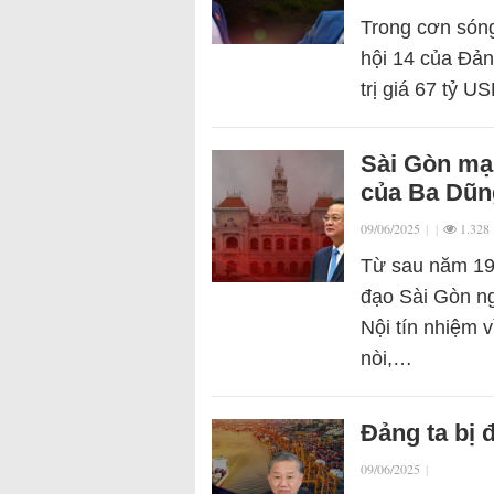
Trong cơn sóng
hội 14 của Đả
trị giá 67 tỷ 
Sài Gòn mạn
của Ba Dũn
09/06/2025
|
|
1.328
Từ sau năm 197
đạo Sài Gòn n
Nội tín nhiệm 
nòi,…
Đảng ta bị 
09/06/2025
|