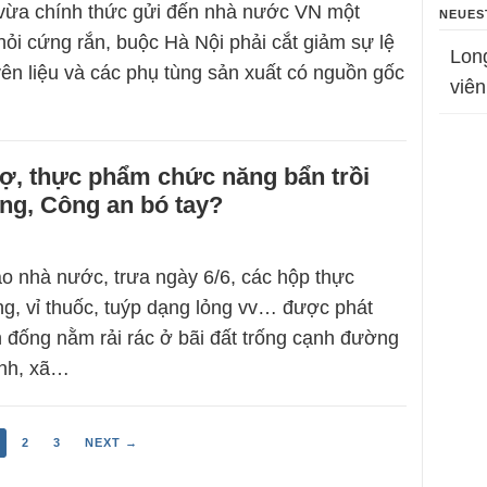
vừa chính thức gửi đến nhà nước VN một
NEUES
hỏi cứng rắn, buộc Hà Nội phải cắt giảm sự lệ
Lon
ên liệu và các phụ tùng sản xuất có nguồn gốc
viên
ợ, thực phẩm chức năng bẩn trồi
ng, Công an bó tay?
o nhà nước, trưa ngày 6/6, các hộp thực
, vỉ thuốc, tuýp dạng lỏng vv… được phát
h đống nằm rải rác ở bãi đất trống cạnh đường
nh, xã…
2
3
NEXT →