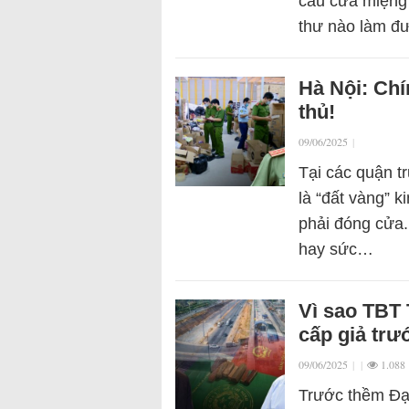
câu cửa miệng 
thư nào làm đư
Hà Nội: Chí
thủ!
09/06/2025
|
Tại các quận t
là “đất vàng” 
phải đóng cửa.
hay sức…
Vì sao TBT
cấp giả trư
09/06/2025
|
|
1.088
Trước thềm Đại