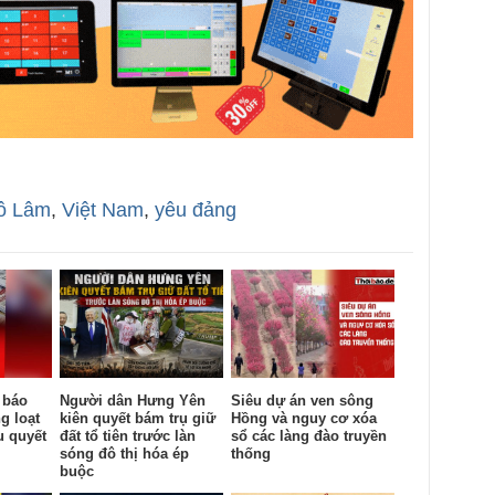
ô Lâm
,
Việt Nam
,
yêu đảng
 báo
Người dân Hưng Yên
Siêu dự án ven sông
g loạt
kiên quyết bám trụ giữ
Hồng và nguy cơ xóa
u quyết
đất tổ tiên trước làn
sổ các làng đào truyền
sóng đô thị hóa ép
thống
buộc