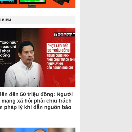
 BIẾM
 lên đến 50 triệu đồng: Người
 mạng xã hội phải chịu trách
m pháp lý khi dẫn nguồn báo