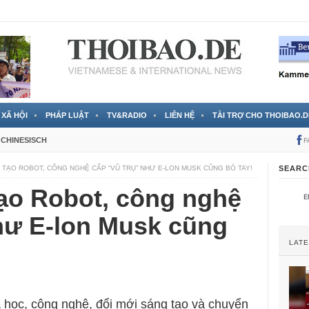
 đã được chính thức xác nhận
3 Jahren ago
XÃ HỘI
PHÁP LUẬT
TV&RADIO
LIÊN HỆ
TÀI TRỢ CHO THOIBAO.D
CHINESISCH
F
 TẠO ROBOT, CÔNG NGHỆ CẤP “VŨ TRỤ” NHƯ E-LON MUSK CŨNG BÓ TAY!
SEARC
tạo Robot, công nghệ
như E-lon Musk cũng
LAT
a học, công nghệ, đổi mới sáng tạo và chuyển