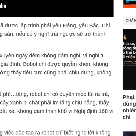
CHÂM
ã được lập trình phải yêu Đảng, yêu Bác. Chỉ
 sản, nếu có ý nghĩ trái ngược sẽ trở thành
 xuyên ngày đêm không dám nghỉ, vì nghỉ 1
i gia đình. Bobot chỉ được quyền khen, không
ờng thấy tiêu cực cũng phải chịu đựng, không
uế phí…tăng, robot chỉ có quyền móc túi ra trả,
Phạt
ây xanh bị chặt phải im lặng chịu nắng, thấy
dùng
nhiệ
ắt xe, không dám than khổ vì Nghị định 168 vì
chí
 việc đào tạo ra robot chỉ biết nghe lời không