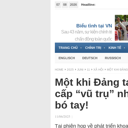
07
08
2026
Headline:
Tin bà Nguyễn Thị Thanh Nhàn đang ẩn náu tại Đức
Biểu tình tại VN
Sau 43 năm, sự kiện chính trị
chấn động toàn quốc
TRANG CHỦ
CHÍNH TRỊ
KINH TẾ
ENGLISCH
DEUTSCH
RUSSISCH
HOME
2025
JUNI
11
XÃ HỘI
MỘT KHI ĐẢNG
Một khi Đảng 
cấp “vũ trụ” 
bó tay!
11/06/2025
|
Tại phiên họp về phát triển kho