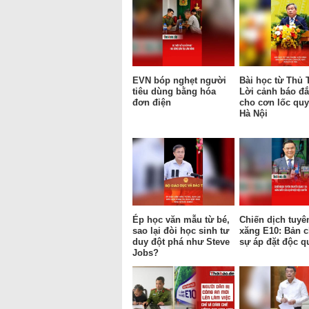
EVN bóp nghẹt người
Bài học từ Thủ 
tiêu dùng bằng hóa
Lời cảnh báo đắ
đơn điện
cho cơn lốc qu
Hà Nội
Ép học văn mẫu từ bé,
Chiến dịch tuyê
sao lại đòi học sinh tư
xăng E10: Bản c
duy đột phá như Steve
sự áp đặt độc q
Jobs?