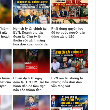
Thiêm:
Nghịch lý tài chính tại
Phải dùng quyền lực
t giá
EVN: Doanh thu tập
để ép buộc người dân
y hoạch
đoàn lãi đậm tỷ lệ
dùng xăng E10
thuận với gánh nặng
hóa đơn của người dân
n truyền
Chiến dịch 45 ngày
EVN ôm lãi khổng lồ
hất của
đêm tại TP.HCM: Trò hề
nhưng hóa đơn dân
uyền
hành dân để làm đẹp
vẫn tăng vọt
báo cáo thành tích