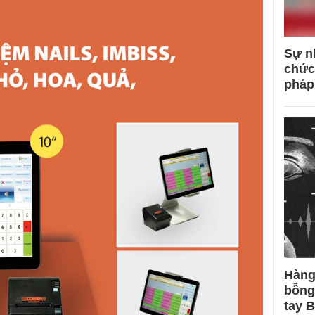
Sự n
chức
pháp
Hàng
bỗng
tay 