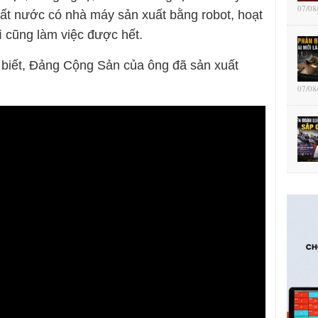
07/08
đất nước có nhà máy sản xuất bằng robot, hoạt
 cũng làm việc được hết.
biết, Đảng Cộng Sản của ông đã sản xuất
07/08