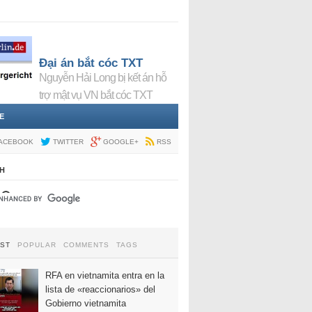
Đại án bắt cóc TXT
Nguyễn Hải Long bị kết án hỗ
trợ mật vụ VN bắt cóc TXT
E
ACEBOOK
TWITTER
GOOGLE+
RSS
H
EST
POPULAR
COMMENTS
TAGS
RFA en vietnamita entra en la
lista de «reaccionarios» del
Gobierno vietnamita