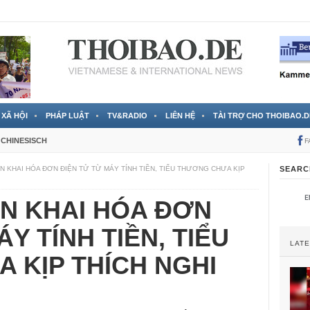
RTVS) công bố thông tin bà Nguyễn Thị Thanh Nhàn trốn sang
XÃ HỘI
PHÁP LUẬT
TV&RADIO
LIÊN HỆ
TÀI TRỢ CHO THOIBAO.D
CHINESISCH
F
N KHAI HÓA ĐƠN ĐIỆN TỬ TỪ MÁY TÍNH TIỀN, TIỂU THƯƠNG CHƯA KỊP
SEARC
ỂN KHAI HÓA ĐƠN
Y TÍNH TIỀN, TIỂU
LAT
 KỊP THÍCH NGHI