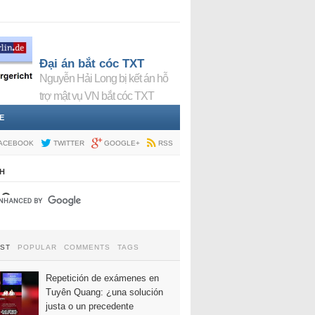
Đại án bắt cóc TXT
Nguyễn Hải Long bị kết án hỗ
trợ mật vụ VN bắt cóc TXT
E
ACEBOOK
TWITTER
GOOGLE+
RSS
H
EST
POPULAR
COMMENTS
TAGS
Repetición de exámenes en
Tuyên Quang: ¿una solución
justa o un precedente