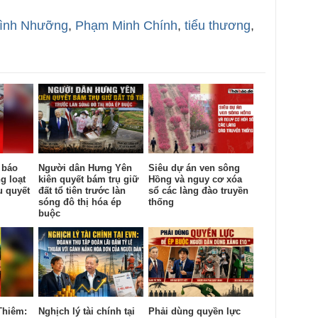
ình Nhưỡng
,
Phạm Minh Chính
,
tiểu thương
,
 báo
Người dân Hưng Yên
Siêu dự án ven sông
g loạt
kiên quyết bám trụ giữ
Hồng và nguy cơ xóa
u quyết
đất tổ tiên trước làn
sổ các làng đào truyền
sóng đô thị hóa ép
thống
buộc
Thiêm:
Nghịch lý tài chính tại
Phải dùng quyền lực