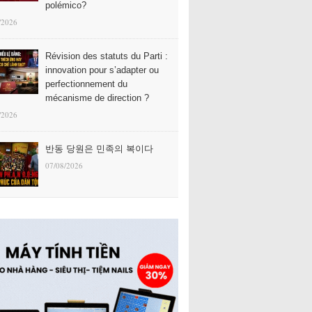
polémico?
/2026
Révision des statuts du Parti :
innovation pour s’adapter ou
perfectionnement du
mécanisme de direction ?
/2026
반동 당원은 민족의 복이다
07/08/2026