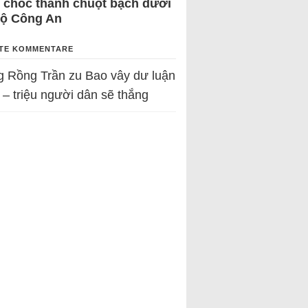
 chốc thành chuột bạch dưới
Bộ Công An
TE KOMMENTARE
g Rồng Trần
zu
Bao vây dư luận
 – triệu người dân sẽ thắng