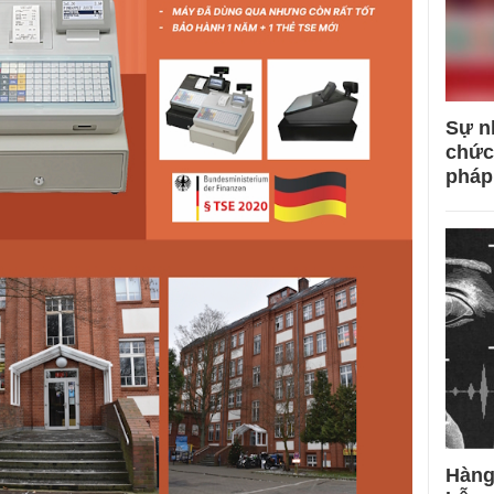
Sự n
chức
pháp
Hàng