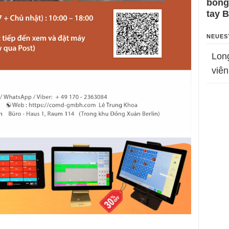
bỗng
tay 
NEUES
Lon
viên