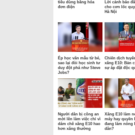
tiêu dùng bằng hóa
Lời cảnh báo đắ
đơn điện
cho cơn lốc qu
Hà Nội
Ép học văn mẫu từ bé,
Chiến dịch tuyê
sao lại đòi học sinh tư
xăng E10: Bản c
duy đột phá như Steve
sự áp đặt độc q
Jobs?
Người dân bị công an
Xăng E10 làm n
mời lên làm việc chỉ vì
máy hay quyền 
dám chê xăng E10 hao
đang làm nóng 
hơn xăng thường
dân?