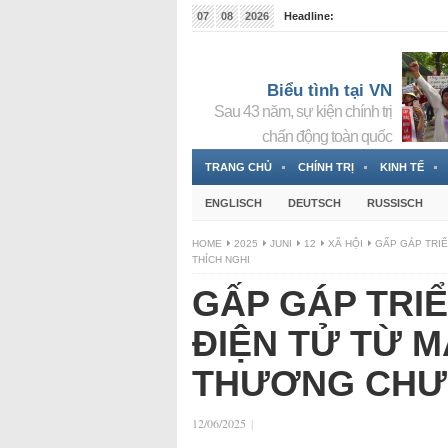
07
08
2026
Headline:
Đài phát thanh và Truyền hình nhà nước Slovakia (
Đức!
3 Jahren ago
Biểu tình tại VN
Sau 43 năm, sự kiện chính trị
chấn động toàn quốc
TRANG CHỦ
CHÍNH TRỊ
KINH TẾ
ENGLISCH
DEUTSCH
RUSSISCH
HOME
2025
JUNI
12
XÃ HỘI
GẤP GÁP TRIỂ
THÍCH NGHI
GẤP GÁP TRI
ĐIỆN TỬ TỪ MÁ
THƯƠNG CHƯA
12/06/2025
|