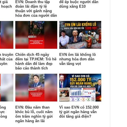
t giá
EVN: Doanh thu tập
để ép buộc người dân
y hoạch
đoàn lãi đậm tỷ lệ
dùng xăng E10
thuận với gánh nặng
hóa đơn của người dân
n truyền
Chiến dịch 45 ngày
EVN ôm lãi khổng lồ
hất của
đêm tại TP.HCM: Trò hề
nhưng hóa đơn dân
uyền
hành dân để làm đẹp
vẫn tăng vọt
báo cáo thành tích
óng
EVN: Đầu năm than
Vì sao EVN có 152.000
lực
khóc bù lỗ, cuối năm
tỷ gửi ngân hàng vẫn
lòng
ôm trăm nghìn tỷ gửi
đòi tăng giá điện?
ngân hàng ăn lãi