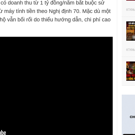
 có doanh thu từ 1 tỷ đồng/năm bắt buộc sử
07/08
ừ máy tính tiền theo Nghị định 70. Mặc dù một
hộ vẫn bối rối do thiếu hướng dẫn, chi phí cao
07/08