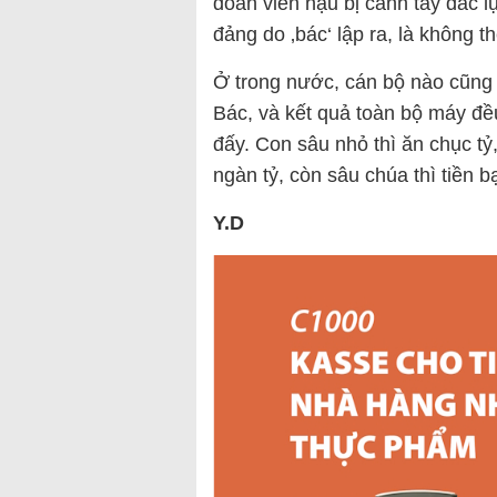
đoàn viên hậu bị cánh tay đắc l
đảng do ‚bác‘ lập ra, là không th
Ở trong nước, cán bộ nào cũng
Bác, và kết quả toàn bộ máy đều
đấy. Con sâu nhỏ thì ăn chục tỷ
ngàn tỷ, còn sâu chúa thì tiền b
Y.D