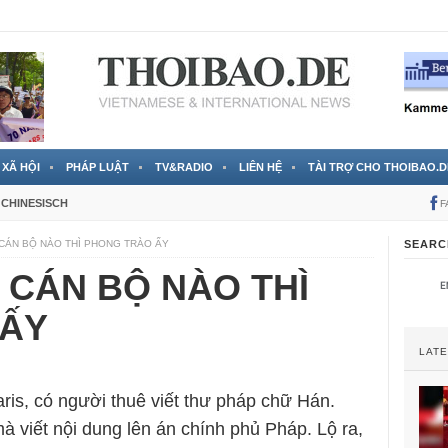
 đã được chính thức xác nhận
3 Jahren ago
XÃ HỘI
PHÁP LUẬT
TV&RADIO
LIÊN HỆ
TÀI TRỢ CHO THOIBAO.D
CHINESISCH
F
: CÁN BỘ NÀO THÌ PHONG TRÀO ẤY
SEARC
: CÁN BỘ NÀO THÌ
 ẤY
LAT
ris, có người thuê viết thư pháp chữ Hán.
mà viết nội dung lên án chính phủ Pháp. Lộ ra,