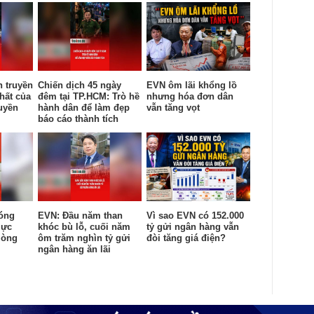
n truyền
Chiến dịch 45 ngày
EVN ôm lãi khổng lồ
hất của
đêm tại TP.HCM: Trò hề
nhưng hóa đơn dân
uyền
hành dân để làm đẹp
vẫn tăng vọt
báo cáo thành tích
óng
EVN: Đầu năm than
Vì sao EVN có 152.000
lực
khóc bù lỗ, cuối năm
tỷ gửi ngân hàng vẫn
lòng
ôm trăm nghìn tỷ gửi
đòi tăng giá điện?
ngân hàng ăn lãi