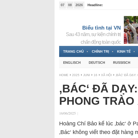
07
08
2026
Headline:
Tin bà Nguyễn Thị Thanh Nhàn đang ẩn náu tại Đức
Biểu tình tại VN
Sau 43 năm, sự kiện chính trị
chấn động toàn quốc
TRANG CHỦ
CHÍNH TRỊ
KINH TẾ
ENGLISCH
DEUTSCH
RUSSISCH
HOME
2025
JUNI
16
XÃ HỘI
‚BÁC‘ ĐÃ DẠY
‚BÁC‘ ĐÃ DẠY
PHONG TRÀO
16/06/2025
|
Hoàng Chí Bảo kể lúc ‚bác‘ ở Pa
‚Bác‘ không viết theo đặt hàng 