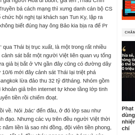
 giả người Hoa đi buôn, giả tên ‚Thầu Chín‘
). Truyền bá cách mạng thì xưng danh cán bộ CS
 chức hội nghị tại khách sạn Tun Ky, lập ra
không biết đúng hay ông Bảo kia bịa ra để Pr
CHÂM
qua Thái bị trục xuất, là một trong rất nhiều
cảnh sát bắt một người Việt liên quan vụ tống
 sữa giả bị bắt ở VN gần đây cũng có đường dây
10/6 mới đây cảnh sát Thái lại triệt phá
Bangkok lừa đảo thu 32 tỷ đ/tháng. Nhóm gồm
 khoản giả trên internet tự khoe tầng lớp tinh
yển tiền rồi chiếm đoạt.
Phạt
ồi về. Nói ‚bác‘ đến đâu, ở đó lớp sau như
dùng
ãnh đạo. Nhưng các vụ trên đều người Việt thời
nhiệ
 năm liền là sao nhi đồng, đội viên tiền phong,
chí