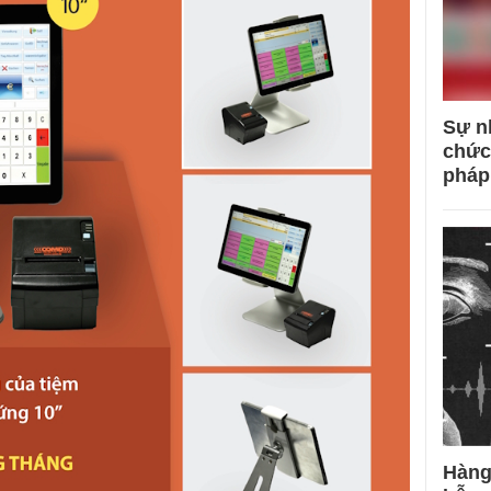
Sự n
chức
pháp
Hàng