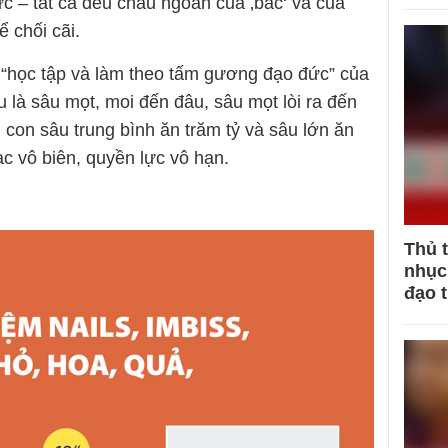
ực – tất cả đều cháu ngoan của ‚bác‘ và của
ể chối cãi.
 “học tập và làm theo tấm gương đạo đức” của
 là sâu mọt, moi đến đâu, sâu mọt lòi ra đến
, con sâu trung bình ăn trăm tỷ và sâu lớn ăn
ạc vô biên, quyền lực vô hạn.
Thủ 
nhục 
đạo 