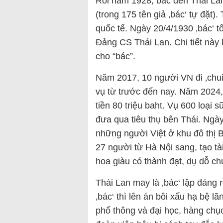
Rồi năm 1928, bác đến Thái Lan
(trong 175 tên giả ‚bác‘ tự đặt
quốc tế. Ngày 20/4/1930 ‚bác‘ tổ
Đảng CS Thái Lan. Chi tiết này 
cho “bác”.
Năm 2017, 10 người VN đi ‚chui‘ 
vụ từ trước đến nay. Năm 2024, 
tiền 80 triệu baht. Vụ 600 loại
đưa qua tiêu thụ bên Thái. Ngày 
những người Việt ở khu đô thị 
27 người từ Hà Nội sang, tạo tài
hoa giàu có thành đạt, dụ dỗ chu
Thái Lan may là ‚bác‘ lập đảng r
‚bác‘ thì lên án bôi xấu hạ bệ l
phổ thông và đại học, hàng chục