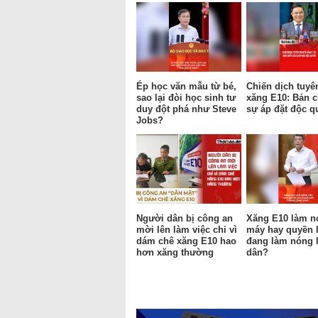
Ép học văn mẫu từ bé,
Chiến dịch tuyê
sao lại đòi học sinh tư
xăng E10: Bản c
duy đột phá như Steve
sự áp đặt độc q
Jobs?
Người dân bị công an
Xăng E10 làm n
mời lên làm việc chỉ vì
máy hay quyền 
dám chê xăng E10 hao
đang làm nóng 
hơn xăng thường
dân?