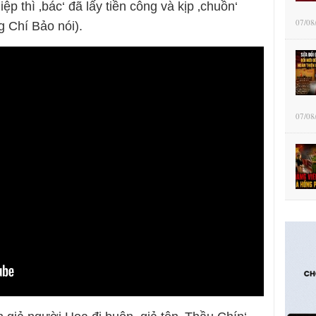
p thì ‚bác‘ đã lấy tiền công và kịp ‚chuồn‘
07/08
ng Chí Bảo nói).
07/08