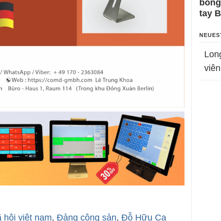
bỗng
tay 
NEUES
Lon
viên
ã hội việt nam
,
Đảng cộng sản
,
Đỗ Hữu Ca