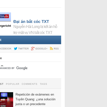
Đại án bắt cóc TXT
Nguyễn Hải Long bị kết án hỗ
trợ mật vụ VN bắt cóc TXT
E
ACEBOOK
TWITTER
GOOGLE+
RSS
H
EST
POPULAR
COMMENTS
TAGS
Repetición de exámenes en
Tuyên Quang: ¿una solución
justa o un precedente