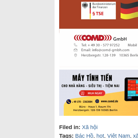
Filed in:
Xã hội
Tags:
Bác Hồ
,
hot
,
Việt Nam
,
x