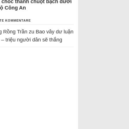
 chốc thành chuột bạch dưới
Bộ Công An
TE KOMMENTARE
g Rồng Trần
zu
Bao vây dư luận
 – triệu người dân sẽ thắng