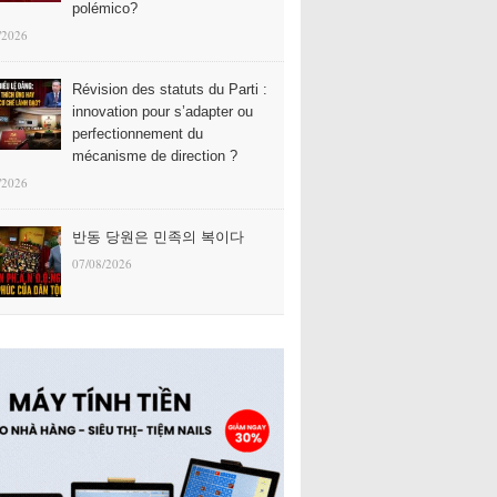
polémico?
/2026
Révision des statuts du Parti :
innovation pour s’adapter ou
perfectionnement du
mécanisme de direction ?
/2026
반동 당원은 민족의 복이다
07/08/2026