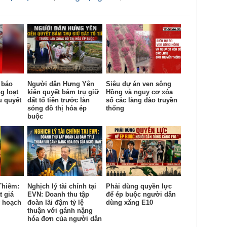
 báo
Người dân Hưng Yên
Siêu dự án ven sông
g loạt
kiên quyết bám trụ giữ
Hồng và nguy cơ xóa
u quyết
đất tổ tiên trước làn
sổ các làng đào truyền
sóng đô thị hóa ép
thống
buộc
Thiêm:
Nghịch lý tài chính tại
Phải dùng quyền lực
t giá
EVN: Doanh thu tập
để ép buộc người dân
y hoạch
đoàn lãi đậm tỷ lệ
dùng xăng E10
thuận với gánh nặng
hóa đơn của người dân