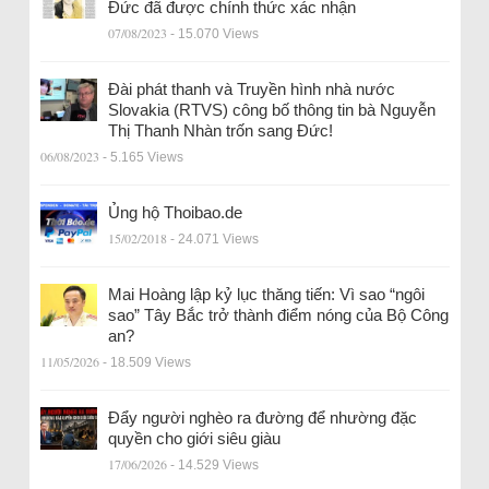
Đức đã được chính thức xác nhận
07/08/2023
- 15.070 Views
Đài phát thanh và Truyền hình nhà nước
Slovakia (RTVS) công bố thông tin bà Nguyễn
Thị Thanh Nhàn trốn sang Đức!
06/08/2023
- 5.165 Views
Ủng hộ Thoibao.de
15/02/2018
- 24.071 Views
Mai Hoàng lập kỷ lục thăng tiến: Vì sao “ngôi
sao” Tây Bắc trở thành điểm nóng của Bộ Công
an?
11/05/2026
- 18.509 Views
Đẩy người nghèo ra đường để nhường đặc
quyền cho giới siêu giàu
17/06/2026
- 14.529 Views