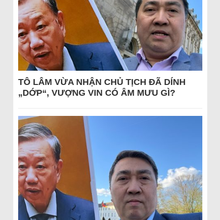
TÔ LÂM VỪA NHẬN CHỦ TỊCH ĐÃ DÍNH
„DỚP“, VƯỢNG VIN CÓ ÂM MƯU GÌ?