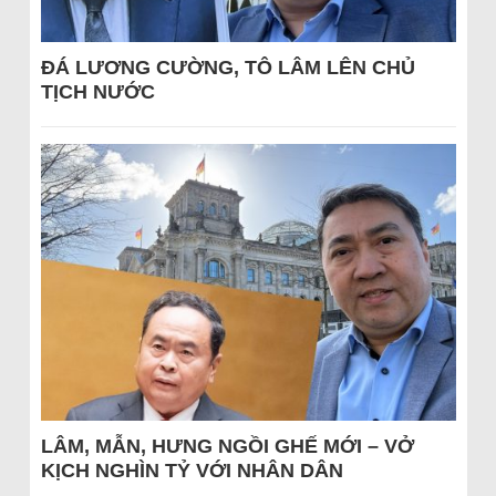
ĐÁ LƯƠNG CƯỜNG, TÔ LÂM LÊN CHỦ
TỊCH NƯỚC
LÂM, MẪN, HƯNG NGỒI GHẾ MỚI – VỞ
KỊCH NGHÌN TỶ VỚI NHÂN DÂN