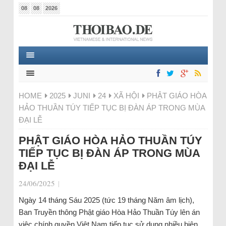
08
08
2026
HOME
2025
JUNI
24
XÃ HỘI
PHẬT GIÁO HÒA
HẢO THUẦN TÚY TIẾP TỤC BỊ ĐÀN ÁP TRONG MÙA
ĐẠI LỄ
PHẬT GIÁO HÒA HẢO THUẦN TÚY
TIẾP TỤC BỊ ĐÀN ÁP TRONG MÙA
ĐẠI LỄ
24/06/2025
|
Ngày 14 tháng Sáu 2025 (tức 19 tháng Năm âm lịch),
Ban Truyền thông Phật giáo Hòa Hảo Thuần Túy lên án
việc chính quyền Việt Nam tiếp tục sử dụng nhiều biện