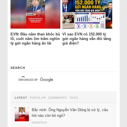
EVN: Đầu năm than khóc bù
Vì sao EVN có 152.000 tỷ
lỗ, cuối năm ôm trăm nghìn
gửi ngân hàng vẫn đòi tăng
tỷ gửi ngân hàng ăn lãi
giá điện?
SEARCH
LATEST
POPULAR
COMMENTS
TAGS
Bắc ninh: Ông Nguyễn Văn Dũng bị xử lý, câu
hỏi nào còn bỏ ngỏ?
08/08/2026