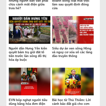
nhưng người dân vẫn phải
doanh đồng loạt mất việc
chịu cảnh mất điện giữa
làm sau quyết định đóng
trưa hè?
cửa
Người dân Hưng Yên kiên
Siêu dự án ven sông Hồng
quyết bám trụ giữ đất tổ
và nguy cơ xóa sổ các làng
tiên trước làn sóng đô thị
đào truyền thống
hóa ép buộc
EVN bóp nghẹt người tiêu
Bài học từ Thủ Thiêm: Lời
dùng bằng hóa đơn điện
cảnh báo đắt giá cho cơn