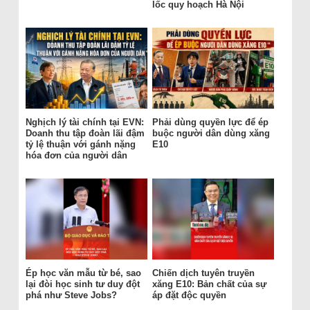
lốc quy hoạch Hà Nội
Nghịch lý tài chính tại EVN:
Phải dùng quyền lực để ép
Doanh thu tập đoàn lãi đậm
buộc người dân dùng xăng
tỷ lệ thuận với gánh nặng
E10
hóa đơn của người dân
Ép học văn mẫu từ bé, sao
Chiến dịch tuyên truyền
lại đòi học sinh tư duy đột
xăng E10: Bản chất của sự
phá như Steve Jobs?
áp đặt độc quyền