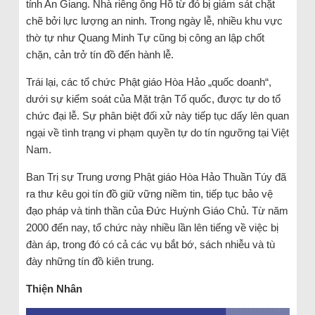
tỉnh An Giang. Nhà riêng ông Hồ từ đó bị giám sát chặt
chẽ bởi lực lượng an ninh. Trong ngày lễ, nhiều khu vực
thờ tự như Quang Minh Tự cũng bị công an lập chốt
chặn, cản trở tín đồ đến hành lễ.
Trái lại, các tổ chức Phật giáo Hòa Hảo „quốc doanh“,
dưới sự kiểm soát của Mặt trận Tổ quốc, được tự do tổ
chức đại lễ. Sự phân biệt đối xử này tiếp tục dấy lên quan
ngại về tình trạng vi phạm quyền tự do tín ngưỡng tại Việt
Nam.
Ban Trị sự Trung ương Phật giáo Hòa Hảo Thuần Túy đã
ra thư kêu gọi tín đồ giữ vững niềm tin, tiếp tục bảo vệ
đạo pháp và tinh thần của Đức Huỳnh Giáo Chủ. Từ năm
2000 đến nay, tổ chức này nhiều lần lên tiếng về việc bị
đàn áp, trong đó có cả các vụ bắt bớ, sách nhiễu và tù
đày những tín đồ kiên trung.
Thiện Nhân