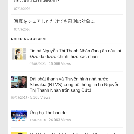
ยกเว้นความรับผิดชอบ?
07/08/2026
写真をシェアしただけでも罰則の対象に
07/08/2026
NHIỀU NGƯỜI XEM
Tin bà Nguyễn Thị Thanh Nhàn đang ẩn náu tại
Đức đã được chính thức xác nhận
07/08/2023
- 15.069 Views
Đài phát thanh và Truyền hình nhà nước
Slovakia (RTVS) công bố thông tin bà Nguyễn
Thị Thanh Nhàn trốn sang Đức!
06/08/2023
- 5.165 Views
Ủng hộ Thoibao.de
15/02/2018
- 24.063 Views