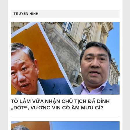
TRUYỀN HÌNH
TÔ LÂM VỪA NHẬN CHỦ TỊCH ĐÃ DÍNH
„DỚP“, VƯỢNG VIN CÓ ÂM MƯU GÌ?