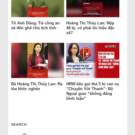
Tô Anh Dũng: Từ công an
Hoàng Thị Thúy Lan: Nộp
xã đến ghế chủ tịch tỉnh
48 tỷ, có phải tín hiệu đặc
xá?
Bà Hoàng Thị Thúy Lan: Ra
HRW kêu gọi thả 5 bị can vụ
tòa khóc nghèo
“Chuyện Với Thanh”: Bộ
Ngoại giao “không đáng
bình luận”
SEARCH