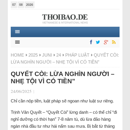
07
08
2026
HOME
2025
JUNI
24
PHÁP LUẬT
QUYẾT CÒI:
LỪA NGHÌN NGƯỜI – NHẸ TỘI VÌ CÓ TIỀN”
QUYẾT CÒI: LỪA NGHÌN NGƯỜI –
NHẸ TỘI VÌ CÓ TIỀN”
24/06/2025
|
Chỉ cần nộp tiền, luật pháp sẽ ngoan như luật sư riêng.
Trịnh Văn Quyết – “Quyết Còi” lừng danh – có thể chỉ “đi
nghỉ dưỡng có thời hạn” 7-8 năm tù, dù lừa đảo hàng
ngàn nhà đầu tư như hái nấm sau mưa. Bị bắt từ tháng