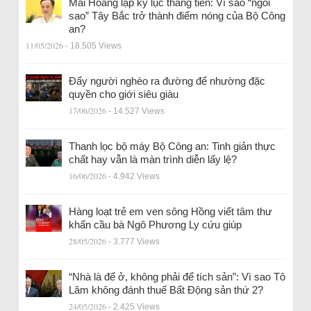
Mai Hoàng lập kỷ lục thăng tiến: Vì sao “ngôi
sao” Tây Bắc trở thành điểm nóng của Bộ Công
an?
11/05/2026
- 18.505 Views
Đẩy người nghèo ra đường để nhường đặc
quyền cho giới siêu giàu
17/06/2026
- 14.527 Views
Thanh lọc bộ máy Bộ Công an: Tinh giản thực
chất hay vẫn là màn trình diễn lấy lệ?
16/06/2026
- 4.942 Views
Hàng loạt trẻ em ven sông Hồng viết tâm thư
khẩn cầu bà Ngô Phương Ly cứu giúp
28/05/2026
- 3.777 Views
“Nhà là để ở, không phải để tích sản”: Vì sao Tô
Lâm không đánh thuế Bất Động sản thứ 2?
24/05/2026
- 2.425 Views