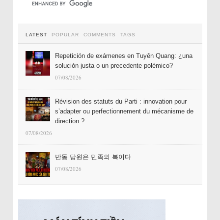
LATEST
POPULAR
COMMENTS
TAGS
Repetición de exámenes en Tuyên Quang: ¿una
solución justa o un precedente polémico?
07/08/2026
Révision des statuts du Parti : innovation pour
s’adapter ou perfectionnement du mécanisme de
direction ?
07/08/2026
반동 당원은 민족의 복이다
07/08/2026