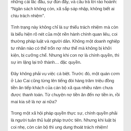
những cái lắc đầu, sự đùn đẩy, và câu trả lời ráo hoảnh:
“Ngân sách không còn, xã sắp sáp nhập, không biết ai
chịu trách nhiệm”.
Tình trạng này không chỉ là sự thiếu trách nhiệm mà còn
là biểu hiện rõ nét của một nền hành chính quan liêu, coi
thường pháp luật và người dân. Không một doanh nghiệp
tư nhân nào có thể trốn nợ như thế mà không bị khởi
kiện, bị cưỡng chế. Nhưng khi con nợ là chính quyền, thì
sự im lặng lại trở thành… đặc quyền.
Đây không phải vụ việc cá biệt. Trước đó, một quán cơm
ở Lào Cai cũng từng lên tiếng đòi hàng trăm triệu đồng
tiền ăn tiếp khách của cán bộ xã qua nhiều năm chưa
được thanh toán. Từ chuyện nợ tiền ăn đến nợ tiền in, rồi
mai kia sẽ là nợ ai nữa?
Trong một xã hội pháp quyền thực sự, chính quyền phải
là người tuân thủ luật pháp trước tiên. Nhưng khi luật bị
coi nhẹ, còn cán bộ thì ung dung thoát trách nhiệm!