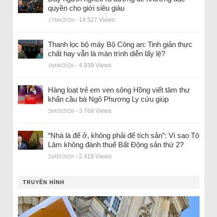
quyền cho giới siêu giàu
17/06/2026
- 14.527 Views
Thanh lọc bộ máy Bộ Công an: Tinh giản thực
chất hay vẫn là màn trình diễn lấy lệ?
16/06/2026
- 4.939 Views
Hàng loạt trẻ em ven sông Hồng viết tâm thư
khẩn cầu bà Ngô Phương Ly cứu giúp
28/05/2026
- 3.768 Views
“Nhà là để ở, không phải để tích sản”: Vì sao Tô
Lâm không đánh thuế Bất Động sản thứ 2?
24/05/2026
- 2.419 Views
TRUYỀN HÌNH