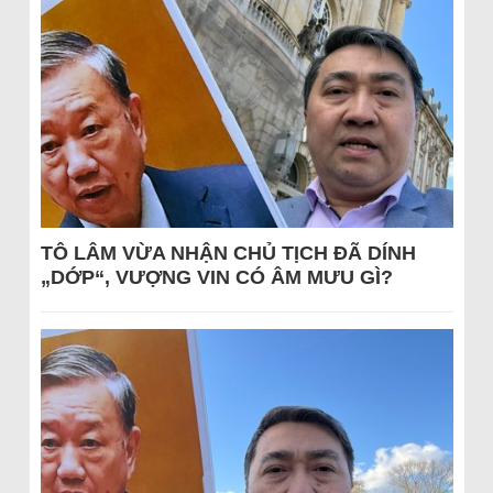
TÔ LÂM VỪA NHẬN CHỦ TỊCH ĐÃ DÍNH
„DỚP“, VƯỢNG VIN CÓ ÂM MƯU GÌ?