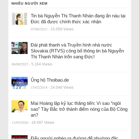
NHIỀU NGƯỜI XEM
Tin bà Nguyễn Thị Thanh Nhàn đang ẩn náu tại
Đức đã được chính thức xác nhận
07/08/2023
- 15.059 Views
Đài phát thanh và Truyền hình nhà nước
Slovakia (RTVS) công bố thông tin bà Nguyễn
Thị Thanh Nhàn trốn sang Đức!
06/08/2023
- 5.164 Views
Ủng hộ Thoibao.de
15/02/2018
- 24.048 Views
Mai Hoàng lập kỷ lục thăng tiến: Vì sao “ngôi
sao” Tây Bắc trở thành điểm nóng của Bộ Công
an?
11/05/2026
- 18.497 Views
Đẩy người nghèo ra đường để nhường đặc