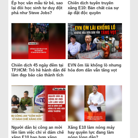
Ép học văn mẫu từ bé, sao
Chiến dịch tuyên truyền
lại đòi học sinh tư duy đột
xăng E10: Bản chất của sự
phá như Steve Jobs?
áp đặt độc quyền
Chiến dịch 45 ngày đêm tại
EVN ôm lãi khổng lồ nhưng
TP.HCM: Trò hề hành dân để
hóa đơn dân vẫn tăng vọt
làm đẹp báo cáo thành tích
Người dân bị công an mời
Xăng E10 làm nóng máy
lên làm việc chỉ vì dám chê
hay quyền lực đang làm
xăng E10 hao hơn xăng
nóng lòng dân?