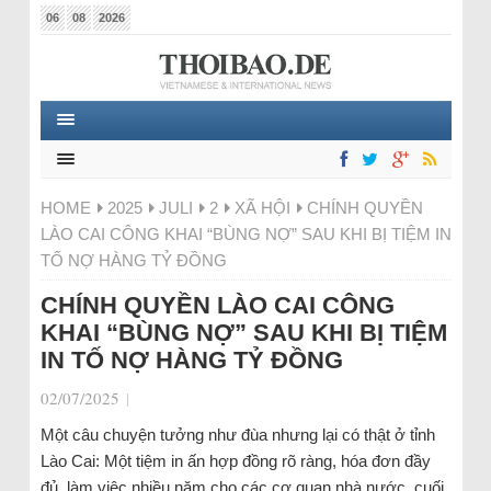
06
08
2026
HOME
2025
JULI
2
XÃ HỘI
CHÍNH QUYỀN
LÀO CAI CÔNG KHAI “BÙNG NỢ” SAU KHI BỊ TIỆM IN
TỐ NỢ HÀNG TỶ ĐỒNG
CHÍNH QUYỀN LÀO CAI CÔNG
KHAI “BÙNG NỢ” SAU KHI BỊ TIỆM
IN TỐ NỢ HÀNG TỶ ĐỒNG
02/07/2025
|
Một câu chuyện tưởng như đùa nhưng lại có thật ở tỉnh
Lào Cai: Một tiệm in ấn hợp đồng rõ ràng, hóa đơn đầy
đủ, làm việc nhiều năm cho các cơ quan nhà nước, cuối