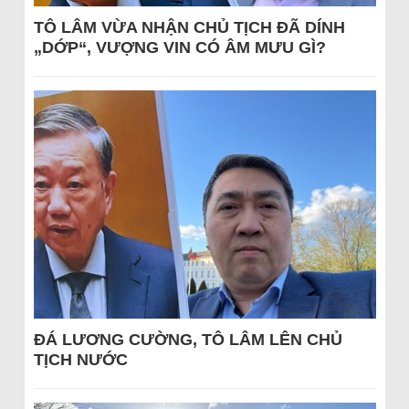
TÔ LÂM VỪA NHẬN CHỦ TỊCH ĐÃ DÍNH
„DỚP“, VƯỢNG VIN CÓ ÂM MƯU GÌ?
ĐÁ LƯƠNG CƯỜNG, TÔ LÂM LÊN CHỦ
TỊCH NƯỚC