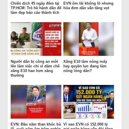
Chiến dịch 45 ngày đêm tại
EVN ôm lãi khổng lồ nhưng
TP.HCM: Trò hề hành dân để
hóa đơn dân vẫn tăng vọt
làm đẹp báo cáo thành tích
Người dân bị công an mời
Xăng E10 làm nóng máy
lên làm việc chỉ vì dám chê
hay quyền lực đang làm
xăng E10 hao hơn xăng
nóng lòng dân?
thường
EVN: Đầu năm than khóc bù
Vì sao EVN có 152.000 tỷ
lỗ, cuối năm ôm trăm nghìn
gửi ngân hàng vẫn đòi tăng