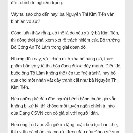
đức chính trị nghiêm trọng.
Vậy tại sao cho đến nay, bà Nguyễn Thị Kim Tiến vẫn
bình an vô sự?
Công luận thấy rằng, có thể là do nếu xử lý bà Kim Tiến,
thì đồng thời phải xem xét rõ trách nhiệm của Bộ trưởng
Bộ Công An Tô Lâm trong giai đoạn đó.
Nhưng đến nay, với chiến dịch xóa bỏ hàng giả, thực
phẩm bẩn và y tế tha hóa đang được đẩy mạnh. Điều đó,
buộc ông Tô Lâm không thể tiếp tục “né tránh”, hay bỏ
qua cho một nhân vật đầy tranh cãi như bà Nguyễn Thị
Kim Tiến.
Nếu những kẻ đầu độc người bệnh bằng thuốc giả vẫn
không bị xử lý, thì không một tuyên ngôn chính trị nào
của Đảng CSVN còn có giá trị với người dân.
Nếu ông Tô Lâm vẫn giữ im lặng hoặc tiếp tục bao che,
thì uy tín cá nhân của người đứng đầu của Đảng sẽ sụp