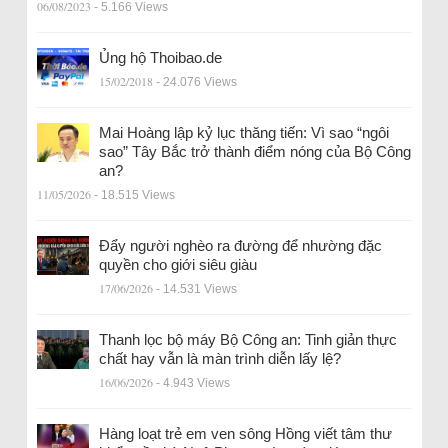
06/08/2023
- 5.166 Views
Ủng hộ Thoibao.de
15/02/2018
- 24.076 Views
Mai Hoàng lập kỷ lục thăng tiến: Vì sao “ngôi
sao” Tây Bắc trở thành điểm nóng của Bộ Công
an?
11/05/2026
- 18.515 Views
Đẩy người nghèo ra đường để nhường đặc
quyền cho giới siêu giàu
17/06/2026
- 14.531 Views
Thanh lọc bộ máy Bộ Công an: Tinh giản thực
chất hay vẫn là màn trình diễn lấy lệ?
16/06/2026
- 4.943 Views
Hàng loạt trẻ em ven sông Hồng viết tâm thư