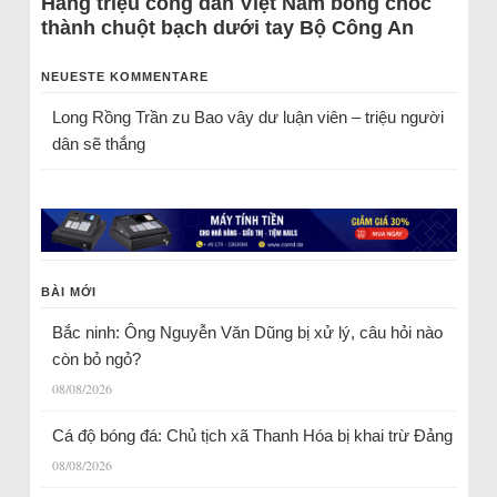
Hàng triệu công dân Việt Nam bỗng chốc
thành chuột bạch dưới tay Bộ Công An
NEUESTE KOMMENTARE
Long Rồng Trần
zu
Bao vây dư luận viên – triệu người
dân sẽ thắng
BÀI MỚI
Bắc ninh: Ông Nguyễn Văn Dũng bị xử lý, câu hỏi nào
còn bỏ ngỏ?
08/08/2026
Cá độ bóng đá: Chủ tịch xã Thanh Hóa bị khai trừ Đảng
08/08/2026