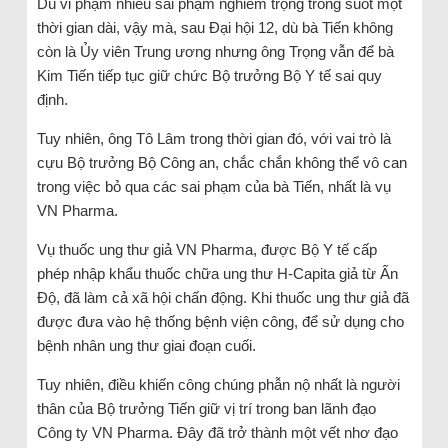
Dù vi phạm nhiều sai phạm nghiêm trọng trong suốt một
thời gian dài, vậy mà, sau Đại hội 12, dù bà Tiến không
còn là Ủy viên Trung ương nhưng ông Trọng vẫn để bà
Kim Tiến tiếp tục giữ chức Bộ trưởng Bộ Y tế sai quy
định.
Tuy nhiên, ông Tô Lâm trong thời gian đó, với vai trò là
cựu Bộ trưởng Bộ Công an, chắc chắn không thể vô can
trong việc bỏ qua các sai phạm của bà Tiến, nhất là vụ
VN Pharma.
Vụ thuốc ung thư giả VN Pharma, được Bộ Y tế cấp
phép nhập khẩu thuốc chữa ung thư H-Capita giả từ Ấn
Độ, đã làm cả xã hội chấn động. Khi thuốc ung thư giả đã
được đưa vào hệ thống bệnh viện công, để sử dụng cho
bệnh nhân ung thư giai đoạn cuối.
Tuy nhiên, điều khiến công chúng phẫn nộ nhất là người
thân của Bộ trưởng Tiến giữ vị trí trong ban lãnh đạo
Công ty VN Pharma. Đây đã trở thành một vết nhơ đạo