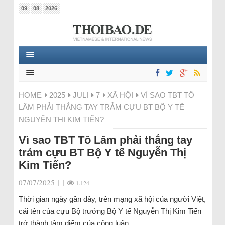
09
08
2026
HOME
2025
JULI
7
XÃ HỘI
VÌ SAO TBT TÔ
LÂM PHẢI THẲNG TAY TRẢM CỰU BT BỘ Y TẾ
NGUYỄN THỊ KIM TIẾN?
Vì sao TBT Tô Lâm phải thẳng tay
trảm cựu BT Bộ Y tế Nguyễn Thị
Kim Tiến?
07/07/2025
|
|
1.124
Thời gian ngày gần đây, trên mạng xã hội của người Việt,
cái tên của cựu Bộ trưởng Bộ Y tế Nguyễn Thị Kim Tiến
trở thành tâm điểm của công luận.