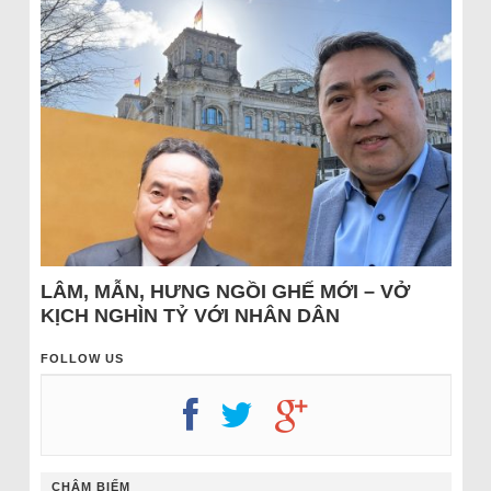
LÂM, MẪN, HƯNG NGỒI GHẾ MỚI – VỞ
KỊCH NGHÌN TỶ VỚI NHÂN DÂN
FOLLOW US
CHÂM BIẾM