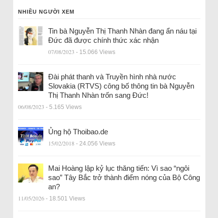
NHIỀU NGƯỜI XEM
Tin bà Nguyễn Thị Thanh Nhàn đang ẩn náu tại
Đức đã được chính thức xác nhận
07/08/2023
- 15.066 Views
Đài phát thanh và Truyền hình nhà nước
Slovakia (RTVS) công bố thông tin bà Nguyễn
Thị Thanh Nhàn trốn sang Đức!
06/08/2023
- 5.165 Views
Ủng hộ Thoibao.de
15/02/2018
- 24.056 Views
Mai Hoàng lập kỷ lục thăng tiến: Vì sao “ngôi
sao” Tây Bắc trở thành điểm nóng của Bộ Công
an?
11/05/2026
- 18.501 Views