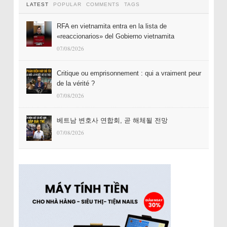
LATEST
POPULAR
COMMENTS
TAGS
RFA en vietnamita entra en la lista de
«reaccionarios» del Gobierno vietnamita
07/08/2026
Critique ou emprisonnement : qui a vraiment peur
de la vérité ?
07/08/2026
베트남 변호사 연합회, 곧 해체될 전망
07/08/2026