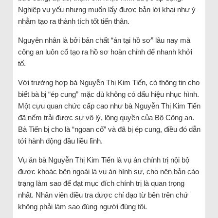
Nghiệp vụ yếu nhưng muốn lấy được bản lời khai như ý
nhằm tạo ra thành tích tốt tiến thân.
Nguyên nhân là bởi bản chất “án tại hồ sơ” lâu nay mà
công an luôn cố tạo ra hồ sơ hoàn chỉnh để nhanh khởi
tố.
Với trường hợp bà Nguyễn Thị Kim Tiến, có thông tin cho
biết bà bị “ép cung” mặc dù không có dấu hiệu nhục hình.
Một cựu quan chức cấp cao như bà Nguyễn Thị Kim Tiến
đã nếm trải được sự vô lý, lộng quyền của Bộ Công an.
Bà Tiến bị cho là “ngoan cố” và đã bị ép cung, điều đó dẫn
tới hành động đầu liều lĩnh.
Vụ án bà Nguyễn Thị Kim Tiến là vụ án chính trị nội bộ
được khoác bên ngoài là vụ án hình sự, cho nên bản cáo
trạng làm sao để đạt mục đích chính trị là quan trọng
nhất. Nhân viên điều tra được chỉ đạo từ bên trên chứ
không phải làm sao đúng người đúng tội.