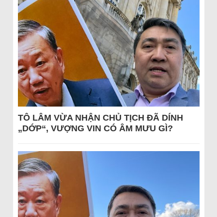
TÔ LÂM VỪA NHẬN CHỦ TỊCH ĐÃ DÍNH
„DỚP“, VƯỢNG VIN CÓ ÂM MƯU GÌ?