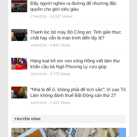
Đẩy người nghèo ra đường để nhường đặc
quyền cho giới siêu giàu
17/06/2026
- 14.527 Views
Thanh lọc bộ máy Bộ Công an: Tinh giản thực
chất hay vẫn là màn trình diễn lấy lệ?
16/06/2026
- 4.941 Views
Hàng loạt trẻ em ven sông Hồng viết tâm thư
khẩn cầu bà Ngô Phương Ly cứu giúp
28/05/2026
- 3.773 Views
“Nhà là để ở, không phải để tích sản”: Vì sao Tô
Lâm không đánh thuế Bất Động sản thứ 2?
24/05/2026
- 2.421 Views
TRUYỀN HÌNH