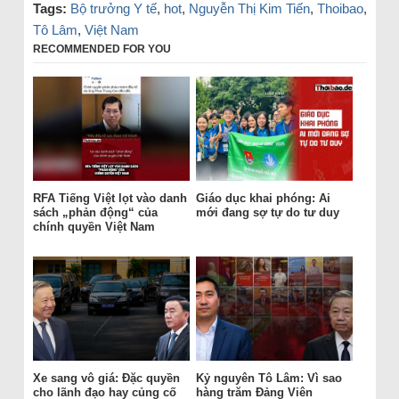
Tags:
Bộ trưởng Y tế
,
hot
,
Nguyễn Thị Kim Tiến
,
Thoibao
,
Tô Lâm
,
Việt Nam
RECOMMENDED FOR YOU
RFA Tiếng Việt lọt vào danh
Giáo dục khai phóng: Ai
sách „phản động“ của
mới đang sợ tự do tư duy
chính quyền Việt Nam
Xe sang vô giá: Đặc quyền
Kỷ nguyên Tô Lâm: Vì sao
cho lãnh đạo hay củng cố
hàng trăm Đảng Viên