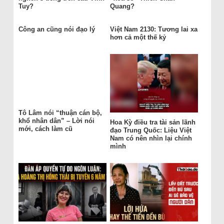
Tuy?
Quang?
Công an cũng nói đạo lý
Việt Nam 2130: Tương lai xa
hơn cả một thế kỷ
Tô Lâm nói “thuận cán bộ,
khổ nhân dân” – Lời nói
Hoa Kỳ điều tra tài sản lãnh
mới, cách làm cũ
đạo Trung Quốc: Liệu Việt
Nam có nên nhìn lại chính
mình