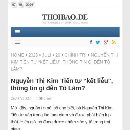
07
08
2026
HOME
2025
JULI
26
CHÍNH TRỊ
NGUYỄN THỊ
KIM TIẾN TỰ “KẾT LIỄU”, THÔNG TIN GÌ ĐẾN TÔ
LÂM?
Nguyễn Thị Kim Tiến tự “kết liễu”,
thông tin gì đến Tô Lâm?
26/07/2025
|
|
2.165
Mới đây, nguồn tin nội bộ cho biết, bà Nguyễn Thị Kim
Tiến tự vẫn trong lúc tạm giam và được phát hiện kịp
thời. Hiện giờ bà đang được chăm sóc y tế trong trại
giam.