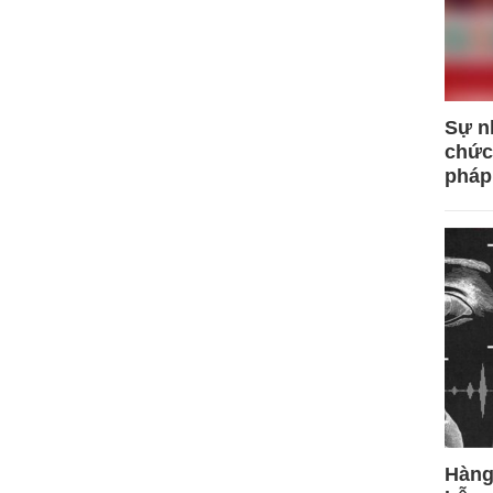
Sự n
chức
pháp
Hàng