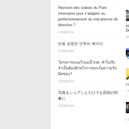
Révision des statuts du Parti :
innovation pour s’adapter ou
perfectionnement du mécanisme de
direction ?
b
Đ
07/08/2026
06
반동 당원은 민족의 복이다
07/08/2026
โครงการถนนวิวแม่น้ำเรด: ทำไมจึง
จำเป็นต้องมีกลไกการยกเว้นความรับ
ผิดชอบ?
07/08/2026
c
11
写真をシェアしただけでも罰則の対
象に
07/08/2026
17