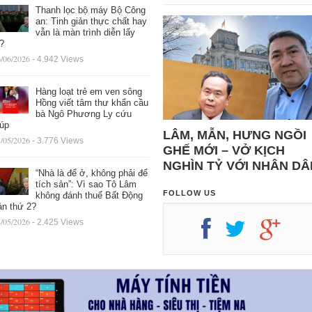
Thanh lọc bộ máy Bộ Công
an: Tinh giản thực chất hay
vẫn là màn trình diễn lấy
ệ?
/06/2026
- 4.942 Views
Hàng loạt trẻ em ven sông
Hồng viết tâm thư khẩn cầu
bà Ngô Phương Ly cứu
iúp
LÂM, MẪN, HƯNG NGỒI
/05/2026
- 3.776 Views
GHẾ MỚI – VỞ KỊCH
NGHÌN TỶ VỚI NHÂN DÂ
“Nhà là để ở, không phải để
tích sản”: Vì sao Tô Lâm
FOLLOW US
không đánh thuế Bất Động
ản thứ 2?
/05/2026
- 2.425 Views