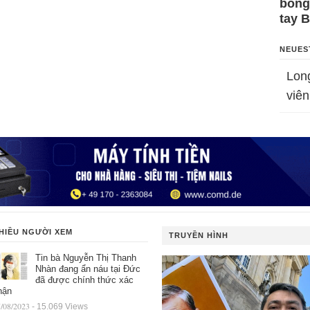
bỗng
tay 
NEUES
Lon
viên
HIỀU NGƯỜI XEM
TRUYỀN HÌNH
Tin bà Nguyễn Thị Thanh
Nhàn đang ẩn náu tại Đức
đã được chính thức xác
hận
/08/2023
- 15.069 Views