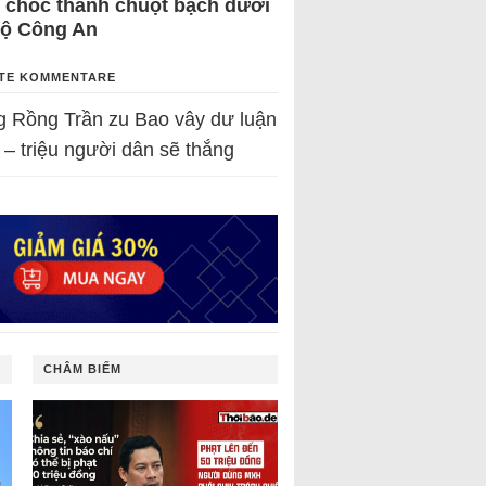
 chốc thành chuột bạch dưới
Bộ Công An
TE KOMMENTARE
g Rồng Trần
zu
Bao vây dư luận
 – triệu người dân sẽ thắng
CHÂM BIẾM