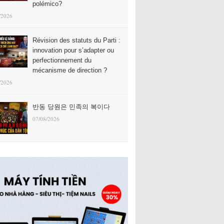
polémico?
/2026
Révision des statuts du Parti :
innovation pour s’adapter ou
perfectionnement du
mécanisme de direction ?
/2026
반동 당원은 민족의 복이다
07/08/2026