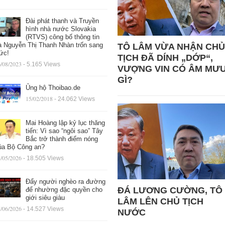
Đài phát thanh và Truyền
hình nhà nước Slovakia
(RTVS) công bố thông tin
à Nguyễn Thị Thanh Nhàn trốn sang
TÔ LÂM VỪA NHẬN CHỦ
ức!
TỊCH ĐÃ DÍNH „DỚP“,
/08/2023
- 5.165 Views
VƯỢNG VIN CÓ ÂM MƯ
GÌ?
Ủng hộ Thoibao.de
15/02/2018
- 24.062 Views
Mai Hoàng lập kỷ lục thăng
tiến: Vì sao “ngôi sao” Tây
Bắc trở thành điểm nóng
ủa Bộ Công an?
/05/2026
- 18.505 Views
Đẩy người nghèo ra đường
ĐÁ LƯƠNG CƯỜNG, TÔ
để nhường đặc quyền cho
giới siêu giàu
LÂM LÊN CHỦ TỊCH
/06/2026
- 14.527 Views
NƯỚC