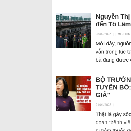
Nguyễn Thị 
đến Tô Lâ
26/07/2025
|
|
2.166
Mới đây, nguồn
vẫn trong lúc t
bà đang được c
BỘ TRƯỞN
TUYÊN BỐ:
GIẢ”
21/06/2025
|
Thật là gây s
đoan “bệnh việ
bị tiêm thuốc 