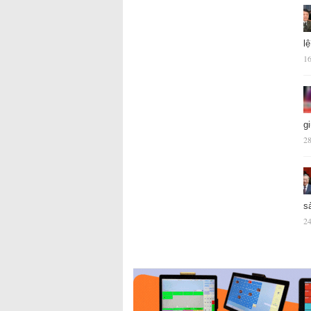
l
16
g
28
s
24