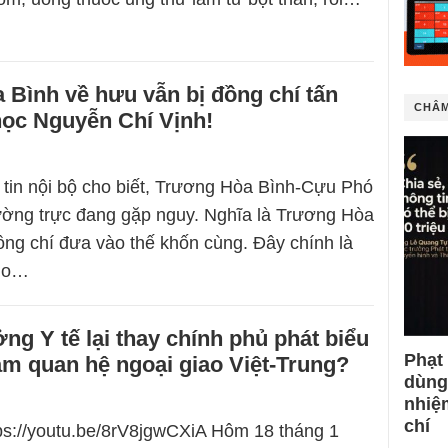
Bình về hưu vẫn bị đồng chí tấn
CHÂM
học Nguyễn Chí Vịnh!
tin nội bộ cho biết, Trương Hòa Bình-Cựu Phó
ờng trực đang gặp nguy. Nghĩa là Trương Hòa
ồng chí đưa vào thế khốn cùng. Đây chính là
cho…
ng Y tế lại thay chính phủ phát biểu
Phạt
m quan hệ ngoại giao Việt-Trung?
dùng
nhiệ
chí
tps://youtu.be/8rV8jgwCXiA Hôm 18 tháng 1