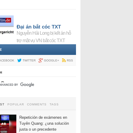
Đại án bắt cóc TXT
Nguyễn Hải Long bị kết án hỗ
trợ mật vụ VN bắt cóc TXT
E
ACEBOOK
TWITTER
GOOGLE+
RSS
H
EST
POPULAR
COMMENTS
TAGS
Repetición de exámenes en
Tuyên Quang: ¿una solución
justa o un precedente