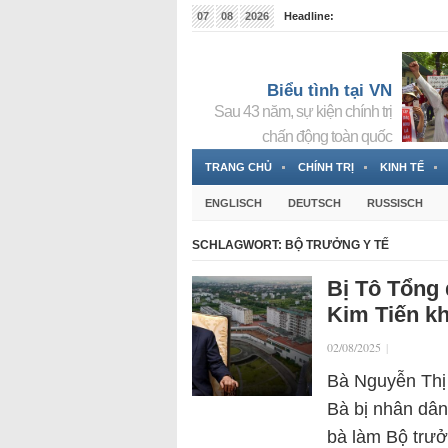
07
08
2026
Headline:
Tin bà Nguyễn Thị Thanh Nhàn đang ẩn náu tại Đức
Biểu tình tại VN
Sau 43 năm, sự kiện chính trị
chấn động toàn quốc
TRANG CHỦ
CHÍNH TRỊ
KINH TẾ
ENGLISCH
DEUTSCH
RUSSISCH
SCHLAGWORT:
BỘ TRƯỞNG Y TẾ
Bị Tô Tổng 
Kim Tiến k
02/08/2025
|
Bà Nguyễn Thị 
Bà bị nhân dân
bà làm Bộ trưở