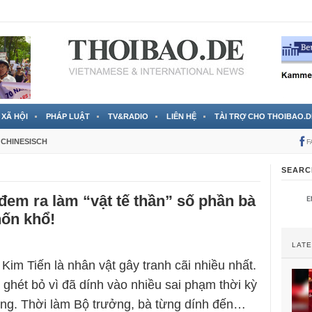
 đã được chính thức xác nhận
3 Jahren ago
XÃ HỘI
PHÁP LUẬT
TV&RADIO
LIÊN HỆ
TÀI TRỢ CHO THOIBAO.D
CHINESISCH
F
SEARC
đem ra làm “vật tế thần” số phần bà
hốn khổ!
LAT
Kim Tiến là nhân vật gây tranh cãi nhiều nhất.
 ghét bỏ vì đã dính vào nhiều sai phạm thời kỳ
ng. Thời làm Bộ trưởng, bà từng dính đến…