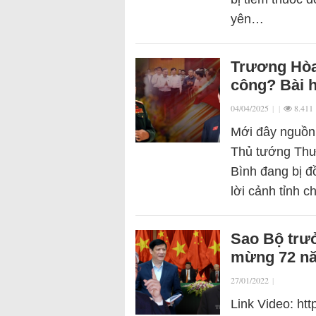
yên…
Trương Hòa 
công? Bài 
04/04/2025
|
|
8.411
Mới đây nguồn 
Thủ tướng Thư
Bình đang bị đ
lời cảnh tỉnh 
Sao Bộ trưở
mừng 72 nă
27/01/2022
|
Link Video: ht