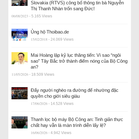
Slovakia (RTVS) công bố thông tin bà Nguyễn
Thị Thanh Nhàn trốn sang Đức!
06/08/2023
- 5.165 Views
Ủng hộ Thoibao.de
15/02/2018
- 24.069 Views
Mai Hoàng lập kỷ lục thăng tiến: Vì sao “ngôi
sao” Tây Bắc trở thành điểm nóng của Bộ Công
an?
11/05/2026
- 18.509 Views
Đẩy người nghèo ra đường để nhường đặc
quyền cho giới siêu giàu
17/06/2026
- 14.528 Views
Thanh lọc bộ máy Bộ Công an: Tinh giản thực
chất hay vẫn là màn trình diễn lấy lệ?
16/06/2026
- 4.942 Views