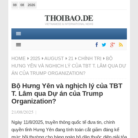
08
08
2026
HOME
2025
AUGUST
21
CHÍNH TRỊ
BỘ
HƯNG YÊN VÀ NGHỊCH LÝ CỦA TBT T. LÂM QUA DỰ
ÁN CỦA TRUMP ORGANIZATION?
Bộ Hưng Yên và nghịch lý của TBT
T. Lâm qua Dự án của Trump
Organization?
21/08/2025
|
Ngày 11/8/2025, truyền thông quốc tế đưa tin, chính
quyền tỉnh Hưng Yên đang tính toán cắt giảm đáng kể
mức bồi thường cho hàng ngàn hộ dân thuộc diện giải tỏa