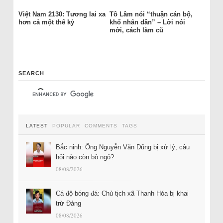
Việt Nam 2130: Tương lai xa
Tô Lâm nói “thuận cán bộ,
hơn cả một thế kỷ
khổ nhân dân” – Lời nói
mới, cách làm cũ
SEARCH
LATEST
POPULAR
COMMENTS
TAGS
Bắc ninh: Ông Nguyễn Văn Dũng bị xử lý, câu
hỏi nào còn bỏ ngỏ?
08/08/2026
Cá độ bóng đá: Chủ tịch xã Thanh Hóa bị khai
trừ Đảng
08/08/2026