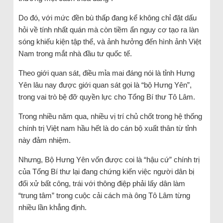
Do đó, với mức đền bù thấp đang kể không chỉ đặt dấu
hỏi về tính nhất quán mà còn tiềm ẩn nguy cơ tạo ra làn
sóng khiếu kiện tập thể, và ảnh hưởng đến hình ảnh Việt
Nam trong mắt nhà đầu tư quốc tế.
Theo giới quan sát, điều mỉa mai đáng nói là tỉnh Hưng
Yên lâu nay được giới quan sát gọi là “bộ Hưng Yên”,
trong vai trò bệ đỡ quyền lực cho Tổng Bí thư Tô Lâm.
Trong nhiều năm qua, nhiều vị trí chủ chốt trong hệ thống
chính trị Việt nam hầu hết là do cán bộ xuất thân từ tỉnh
này đảm nhiệm.
Nhưng, Bộ Hưng Yên vốn được coi là “hậu cứ” chính trị
của Tổng Bí thư lại đang chứng kiến việc người dân bị
đối xử bất công, trái với thông điệp phải lấy dân làm
“trung tâm” trong cuộc cải cách mà ông Tô Lâm từng
nhiều lần khẳng định.