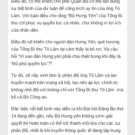
Điều đó, có thể khiến cho phe Quân đội có thể tận dụng
sự bất bình của dư luận để công kích uy tín của ông Tô
Lâm. Với luận điệu cho rằng “Bộ Hưng Yên” của Tổng Bí
thư chỉ phục vụ quyền lực cá nhân, chứ không vì lợi ích
của nhân dân.
Điều đó sẽ khiến cho người dân Hưng Yên, quê hương
của Tổng Bí thư Tô Lâm lại cảm thấy bị bỏ rơi. Và câu
hỏi “Vì sao dân Hưng yên phải chịu thiệt trong khi đây là
‘thủ phủ quyền lực’?”.
Từ đó, sẽ nảy sinh tâm lý phản đối ông Tô Lâm và lan
truyền mạnh trên mạng xã hội, tạo nên áp lực chính trị
không nhỏ đối với không chỉ với Tổng Bí thư Tô Lâm mà
kể cả Bộ Công an.
Đặc biệt, nỗi bất bình này diễn ra khi Đại hội Đảng lần thứ
14 đang đến gần, nếu Bộ Hưng yên không sớm giải
quyết thì hoàn toàn có thể trở thành mồi lửa cho các sự
phản đối, nhất là khi truyền thông quốc tế đang tập trung