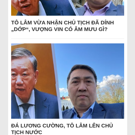
TÔ LÂM VỪA NHẬN CHỦ TỊCH ĐÃ DÍNH
„DỚP“, VƯỢNG VIN CÓ ÂM MƯU GÌ?
ĐÁ LƯƠNG CƯỜNG, TÔ LÂM LÊN CHỦ
TỊCH NƯỚC