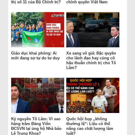
thị số 11 của Bộ Chính trị?
chính quyền Việt Nam
Giáo dục khai phóng: Ai
Xe sang vô giá: Đặc quyền
mới đang sợ tự do tư duy
cho lãnh đạo hay củng cố
hậu thuẫn chính trị cho Tô
Lâm?
Kỷ nguyên Tô Lâm: Vì sao
Quốc hội họp „không
hàng trăm Đảng Viên
thường lệ“: Liệu có thể
ĐCSVN lại ủng hộ Nhà báo
nâng cao chất lượng làm
Lê Trung Khoa?
luật?