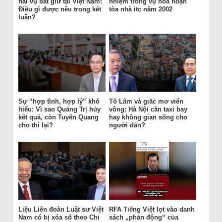
hai vụ bắt giữ tại Việt Nam:
nhiệm trong vụ hỏa hoạn
Điều gì được nêu trong kết
tòa nhà itc năm 2002
luận?
Sự “hợp tình, hợp lý” khó
Tô Lâm và giấc mơ viển
hiểu: Vì sao Quảng Trị hủy
vông: Hà Nội cần taxi bay
kết quả, còn Tuyên Quang
hay không gian sống cho
cho thi lại?
người dân?
Liệu Liên đoàn Luật sư Việt
RFA Tiếng Việt lọt vào danh
Nam có bị xóa sổ theo Chỉ
sách „phản động“ của