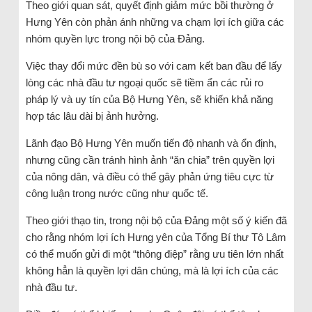
Theo giới quan sát, quyết định giảm mức bồi thường ở
Hưng Yên còn phản ánh những va chạm lợi ích giữa các
nhóm quyền lực trong nội bộ của Đảng.
Việc thay đổi mức đền bù so với cam kết ban đầu để lấy
lòng các nhà đầu tư ngoại quốc sẽ tiềm ẩn các rủi ro
pháp lý và uy tín của Bộ Hưng Yên, sẽ khiến khả năng
hợp tác lâu dài bị ảnh hưởng.
Lãnh đạo Bộ Hưng Yên muốn tiến độ nhanh và ổn định,
nhưng cũng cần tránh hình ảnh “ăn chia” trên quyền lợi
của nông dân, và điều có thể gây phản ứng tiêu cực từ
công luận trong nước cũng như quốc tế.
Theo giới thạo tin, trong nội bộ của Đảng một số ý kiến đã
cho rằng nhóm lợi ích Hưng yên của Tổng Bí thư Tô Lâm
có thể muốn gửi đi một “thông điệp” rằng ưu tiên lớn nhất
không hẳn là quyền lợi dân chúng, mà là lợi ích của các
nhà đầu tư.