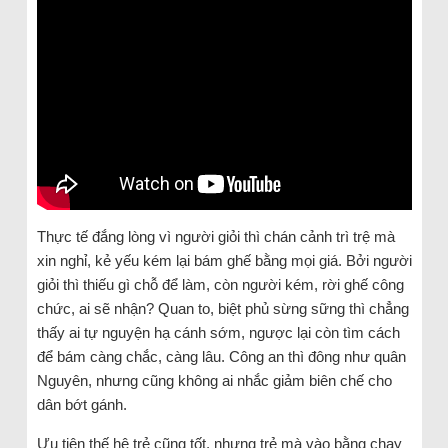
Thực tế đắng lòng vì người giỏi thì chán cảnh trì trệ mà
xin nghỉ, kẻ yếu kém lại bám ghế bằng mọi giá. Bởi người
giỏi thì thiếu gì chỗ để làm, còn người kém, rời ghế công
chức, ai sẽ nhận? Quan to, biệt phủ sừng sững thì chẳng
thấy ai tự nguyện hạ cánh sớm, ngược lại còn tìm cách
để bám càng chắc, càng lâu. Công an thì đông như quân
Nguyên, nhưng cũng không ai nhắc giảm biên chế cho
dân bớt gánh.
Ưu tiên thế hệ trẻ cũng tốt, nhưng trẻ mà vào bằng chạy