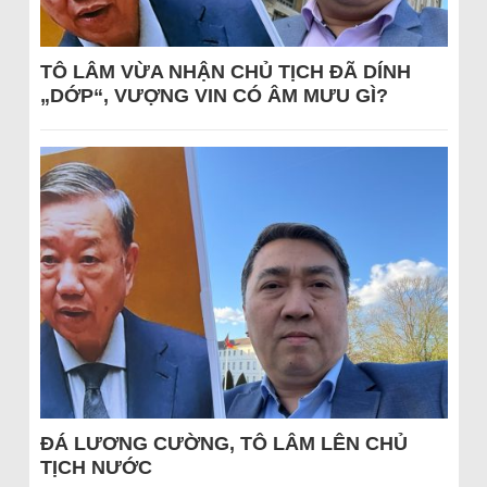
TÔ LÂM VỪA NHẬN CHỦ TỊCH ĐÃ DÍNH
„DỚP“, VƯỢNG VIN CÓ ÂM MƯU GÌ?
ĐÁ LƯƠNG CƯỜNG, TÔ LÂM LÊN CHỦ
TỊCH NƯỚC