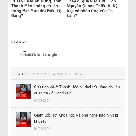
Vì sao Lê Minh Hưng, Trần
Thấy gì qua việc Chủ Tịch
Thanh Mẫn không có tên
Nguyễn Quang Thiều bị Kỷ
trong Ban Sửa đổi Điều Lệ
luật và phản ứng của Tô
Đảng?
Lâm?
SEARCH
LATEST
POPULAR
COMMENTS
TAGS
Chủ tịch xã ở Thanh Hóa bị khai trừ đảng do liên
quan cá độ world cup
06/08/2026
Giám đốc sở Khoa học và ông nghệ bắc ninh bị
khởi tố
06/08/2026