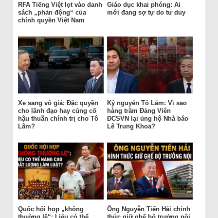
RFA Tiếng Việt lọt vào danh
Giáo dục khai phóng: Ai
sách „phản động“ của
mới đang sợ tự do tư duy
chính quyền Việt Nam
Xe sang vô giá: Đặc quyền
Kỷ nguyên Tô Lâm: Vì sao
cho lãnh đạo hay củng cố
hàng trăm Đảng Viên
hậu thuẫn chính trị cho Tô
ĐCSVN lại ủng hộ Nhà báo
Lâm?
Lê Trung Khoa?
Quốc hội họp „không
Ông Nguyễn Tiến Hải chính
thường lệ“: Liệu có thể
thức giữ ghế bộ trưởng nội