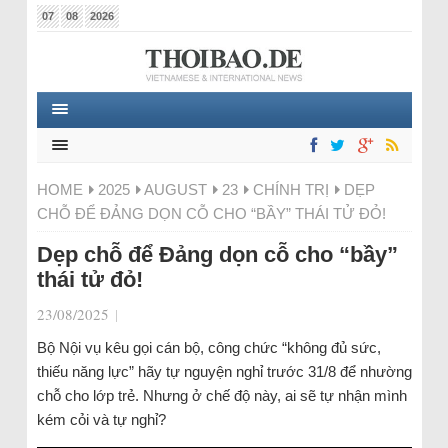
07
08
2026
HOME
2025
AUGUST
23
CHÍNH TRỊ
DẸP
CHỖ ĐỂ ĐẢNG DỌN CỖ CHO “BẦY” THÁI TỬ ĐỎ!
Dẹp chỗ để Đảng dọn cỗ cho “bầy”
thái tử đỏ!
23/08/2025
|
Bộ Nội vụ kêu gọi cán bộ, công chức “không đủ sức,
thiếu năng lực” hãy tự nguyện nghỉ trước 31/8 để nhường
chỗ cho lớp trẻ. Nhưng ở chế độ này, ai sẽ tự nhận mình
kém cỏi và tự nghỉ?