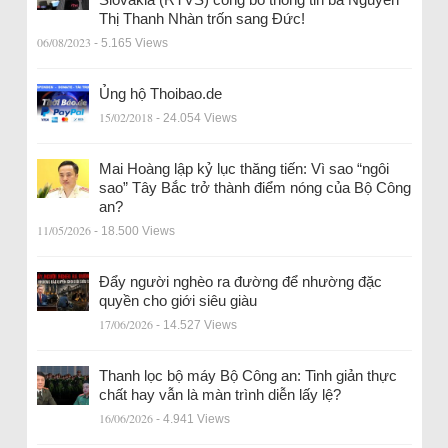
Thị Thanh Nhàn trốn sang Đức!
06/08/2023
- 5.165 Views
Ủng hộ Thoibao.de
15/02/2018
- 24.054 Views
Mai Hoàng lập kỷ lục thăng tiến: Vì sao “ngôi
sao” Tây Bắc trở thành điểm nóng của Bộ Công
an?
11/05/2026
- 18.500 Views
Đẩy người nghèo ra đường để nhường đặc
quyền cho giới siêu giàu
17/06/2026
- 14.527 Views
Thanh lọc bộ máy Bộ Công an: Tinh giản thực
chất hay vẫn là màn trình diễn lấy lệ?
16/06/2026
- 4.941 Views