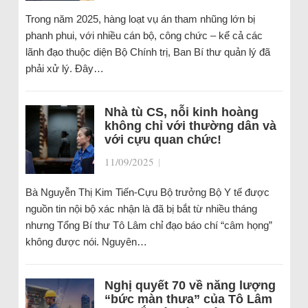
Trong năm 2025, hàng loạt vụ án tham nhũng lớn bị
phanh phui, với nhiều cán bộ, công chức – kể cả các
lãnh đạo thuộc diện Bộ Chính trị, Ban Bí thư quản lý đã
phải xử lý. Đây…
Nhà tù CS, nỗi kinh hoàng
không chỉ với thường dân và
với cựu quan chức!
11/09/2025
|
Bà Nguyễn Thị Kim Tiến-Cựu Bộ trưởng Bộ Y tế được
nguồn tin nội bộ xác nhận là đã bị bắt từ nhiều tháng
nhưng Tổng Bí thư Tô Lâm chỉ đạo báo chí “câm họng”
không được nói. Nguyên…
Nghị quyết 70 về năng lượng
“bức màn thưa” của Tô Lâm