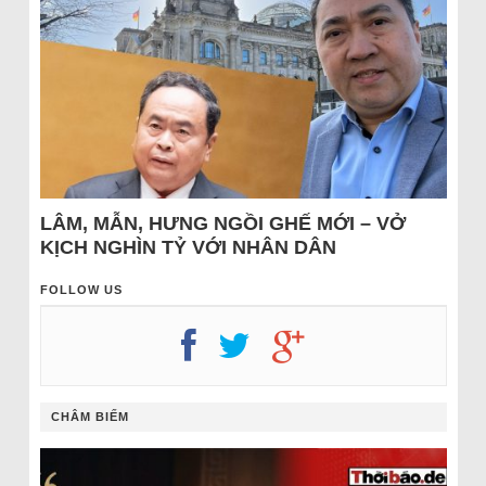
LÂM, MẪN, HƯNG NGỒI GHẾ MỚI – VỞ
KỊCH NGHÌN TỶ VỚI NHÂN DÂN
FOLLOW US
CHÂM BIẾM