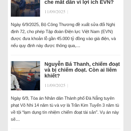
che mắt dân vì lợi ích EVN?
11/09/2025
|
Ngày 6/9/2025, Bộ Công Thương đề xuất sửa đổi Nghị
định 72, cho phép Tập đoàn Điện lực Việt Nam (EVN)
được đưa khoản lỗ gần 45.000 tỷ đồng vào giá điện, và
nếu quy định này được thông qua,…
Nguyễn Bá Thanh, chiếm đoạt
và bị chiếm đoạt. Còn ai liêm
khiết?
11/09/2025
|
Ngày 6/9, Tòa án Nhân dân Thành phố Đà Nẵng tuyên
phạt Võ Nhi 14 năm tù và vợ là Trần Kim Tuyến 3 năm tù
về tội “lạm dụng tín nhiệm chiếm đoạt tài sản”. Vụ án này
sẽ…