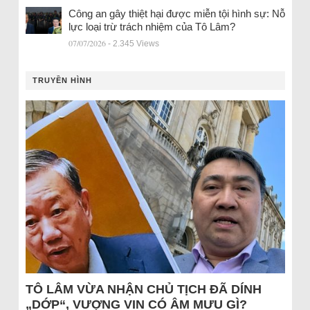
Công an gây thiệt hại được miễn tội hình sự: Nỗ
lực loại trừ trách nhiệm của Tô Lâm?
07/07/2026
- 2.345 Views
TRUYỀN HÌNH
TÔ LÂM VỪA NHẬN CHỦ TỊCH ĐÃ DÍNH
„DỚP“, VƯỢNG VIN CÓ ÂM MƯU GÌ?