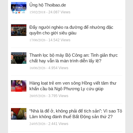
Ủng hộ Thoibao.de
15/02/2018
- 24.087 Views
Đẩy người nghèo ra đường để nhường đặc
quyền cho giới siêu giàu
17/06/2026
- 14.542 Views
Thanh lọc bộ máy Bộ Công an: Tinh giản thực
chất hay vẫn là màn trình diễn lấy lệ?
16/06/2026
- 4.954 Views
Hàng loạt trẻ em ven sông Hồng viết tâm thư
khẩn cầu bà Ngô Phương Ly cứu giúp
28/05/2026
- 3.795 Views
“Nhà là để ở, không phải để tích sản”: Vì sao Tô
Lâm không đánh thuế Bất Động sản thứ 2?
24/05/2026
- 2.441 Views