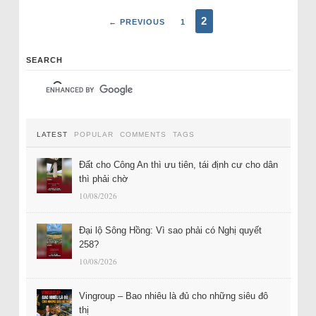
2
← PREVIOUS
1
SEARCH
LATEST
POPULAR
COMMENTS
TAGS
Đất cho Công An thì ưu tiên, tái định cư cho dân
thì phải chờ
10/08/2026
Đại lộ Sông Hồng: Vì sao phải có Nghị quyết
258?
10/08/2026
Vingroup – Bao nhiêu là đủ cho những siêu đô
thị