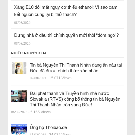
Xăng E10 đối mặt nguy cơ thiếu ethanol: Vì sao cam
kết nguồn cung lại bị thử thách?
08/08/2026
Dựng nhà ở đâu thì chính quyền mới thôi “dòm ngó”?
08/08/2026
NHIỀU NGƯỜI XEM
Tin bà Nguyễn Thị Thanh Nhàn đang ẩn náu tại
Đức đã được chính thức xác nhận
07/08/2023
- 15.071 Views
Đài phát thanh và Truyền hình nhà nước
Slovakia (RTVS) công bố thông tin bà Nguyễn
Thị Thanh Nhàn trốn sang Đức!
06/08/2023
- 5.165 Views
Ủng hộ Thoibao.de
15/02/2018
- 24.072 Views