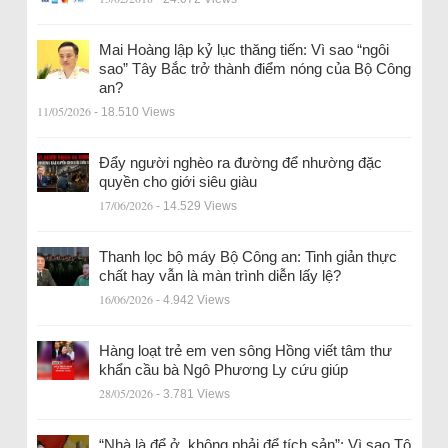
Mai Hoàng lập kỷ lục thăng tiến: Vì sao “ngôi
sao” Tây Bắc trở thành điểm nóng của Bộ Công
an?
11/05/2026
- 18.510 Views
Đẩy người nghèo ra đường để nhường đặc
quyền cho giới siêu giàu
17/06/2026
- 14.529 Views
Thanh lọc bộ máy Bộ Công an: Tinh giản thực
chất hay vẫn là màn trình diễn lấy lệ?
16/06/2026
- 4.942 Views
Hàng loạt trẻ em ven sông Hồng viết tâm thư
khẩn cầu bà Ngô Phương Ly cứu giúp
28/05/2026
- 3.781 Views
“Nhà là để ở, không phải để tích sản”: Vì sao Tô