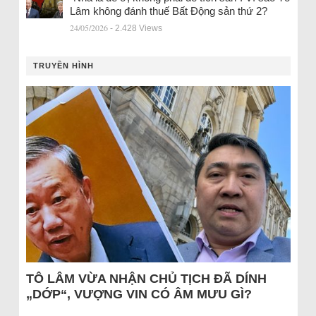
Lâm không đánh thuế Bất Động sản thứ 2?
24/05/2026
- 2.428 Views
TRUYỀN HÌNH
TÔ LÂM VỪA NHẬN CHỦ TỊCH ĐÃ DÍNH
„DỚP“, VƯỢNG VIN CÓ ÂM MƯU GÌ?