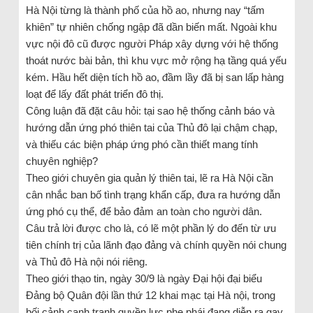
Hà Nội từng là thành phố của hồ ao, nhưng nay “tấm
khiên” tự nhiên chống ngập đã dần biến mất. Ngoài khu
vực nội đô cũ được người Pháp xây dựng với hệ thống
thoát nước bài bản, thì khu vực mở rộng hạ tầng quá yếu
kém. Hầu hết diện tích hồ ao, đầm lầy đã bị san lấp hàng
loạt để lấy đất phát triển đô thị.
Công luận đã đặt câu hỏi: tại sao hệ thống cảnh báo và
hướng dẫn ứng phó thiên tai của Thủ đô lại chậm chạp,
và thiếu các biện pháp ứng phó cần thiết mang tính
chuyên nghiệp?
Theo giới chuyên gia quản lý thiên tai, lẽ ra Hà Nội cần
cân nhắc ban bố tình trạng khẩn cấp, đưa ra hướng dẫn
ứng phó cụ thể, để bảo đảm an toàn cho người dân.
Câu trả lời được cho là, có lẽ một phần lý do đến từ ưu
tiên chính trị của lãnh đạo đảng và chính quyền nói chung
và Thủ đô Hà nội nói riêng.
Theo giới thạo tin, ngày 30/9 là ngày Đại hội đại biểu
Đảng bộ Quân đội lần thứ 12 khai mạc tại Hà nội, trong
bối cảnh cạnh tranh quyền lực phe phái đang diễn ra gay