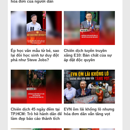
hóa đơn của người dân
Ép học văn mẫu từ bé, sao
Chiến dịch tuyên truyền
lại đòi học sinh tư duy đột
xăng E10: Bản chất của sự
phá như Steve Jobs?
áp đặt độc quyền
Chiến dịch 45 ngày đêm tại
EVN ôm lãi khổng lồ nhưng
TP.HCM: Trò hề hành dân để
hóa đơn dân vẫn tăng vọt
làm đẹp báo cáo thành tích