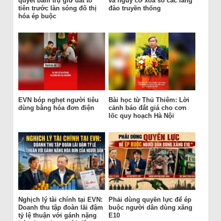
quyết bám trụ giữ đất tổ
và nguy cơ xóa sổ các làng
tiên trước làn sóng đô thị
đào truyền thống
hóa ép buộc
EVN bóp nghẹt người tiêu
Bài học từ Thủ Thiêm: Lời
dùng bằng hóa đơn điện
cảnh báo đắt giá cho cơn
lốc quy hoạch Hà Nội
Nghịch lý tài chính tại EVN:
Phải dùng quyền lực để ép
Doanh thu tập đoàn lãi đậm
buộc người dân dùng xăng
tỷ lệ thuận với gánh nặng
E10