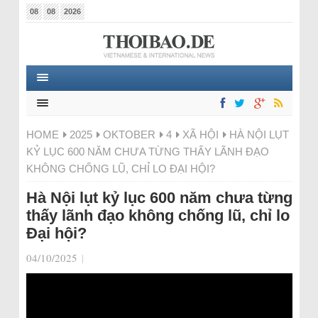
08
08
2026
HOME
2025
OKTOBER
4
XÃ HỘI
HÀ NỘI LỤT
KỶ LỤC 600 NĂM CHƯA TỪNG THẤY LÃNH ĐẠO
KHÔNG CHỐNG LŨ, CHỈ LO ĐẠI HỘI?
Hà Nội lụt kỷ lục 600 năm chưa từng
thấy lãnh đạo không chống lũ, chỉ lo
Đại hội?
04/10/2025
|