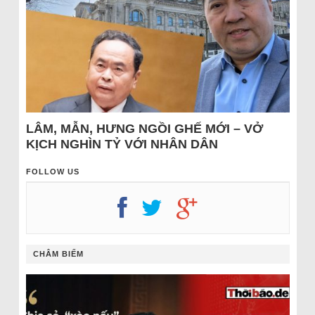
LÂM, MẪN, HƯNG NGỒI GHẾ MỚI – VỞ
KỊCH NGHÌN TỶ VỚI NHÂN DÂN
FOLLOW US
CHÂM BIẾM