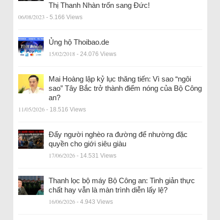
Thị Thanh Nhàn trốn sang Đức!
06/08/2023
- 5.166 Views
Ủng hộ Thoibao.de
15/02/2018
- 24.076 Views
Mai Hoàng lập kỷ lục thăng tiến: Vì sao “ngôi
sao” Tây Bắc trở thành điểm nóng của Bộ Công
an?
11/05/2026
- 18.516 Views
Đẩy người nghèo ra đường để nhường đặc
quyền cho giới siêu giàu
17/06/2026
- 14.531 Views
Thanh lọc bộ máy Bộ Công an: Tinh giản thực
chất hay vẫn là màn trình diễn lấy lệ?
16/06/2026
- 4.943 Views