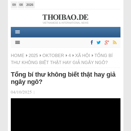
09
08
2026
HOME
2025
OKTOBER
4
XÃ HỘI
TỔNG BÍ
THƯ KHÔNG BIẾT THẬT HAY GIẢ NGÂY NGÔ?
Tổng bí thư không biết thật hay giả
ngây ngô?
04/10/2025
|