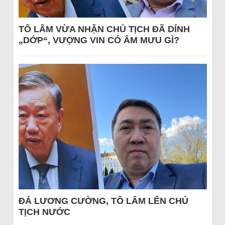
TÔ LÂM VỪA NHẬN CHỦ TỊCH ĐÃ DÍNH
„DỚP“, VƯỢNG VIN CÓ ÂM MƯU GÌ?
ĐÁ LƯƠNG CƯỜNG, TÔ LÂM LÊN CHỦ
TỊCH NƯỚC