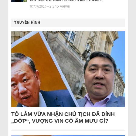
07/07/2026
- 2.345 Views
TRUYỀN HÌNH
TÔ LÂM VỪA NHẬN CHỦ TỊCH ĐÃ DÍNH
„DỚP“, VƯỢNG VIN CÓ ÂM MƯU GÌ?