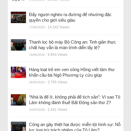
Đẩy người nghèo ra đường để nhường đặc
quyền cho giới siêu giàu
17/06/2026
- 14.542 Views
Thanh lọc bộ máy Bộ Công an: Tinh giản thực
chất hay vẫn là màn trình diễn lấy lệ?
16/06/2026
- 4.954 Views
Hàng loạt trẻ em ven sông Hồng viết tâm thư
khẩn cầu bà Ngô Phương Ly cứu giúp
28/05/2026
- 3.795 Views
“Nhà là để ở, không phải để tích sản”: Vì sao Tô
Lâm không đánh thuế Bất Động sản thứ 2?
24/05/2026
- 2.441 Views
Công an gây thiệt hại được miễn tội hình sự: Nỗ
lực loại trừ trách nhiệm của Tô Lâm?