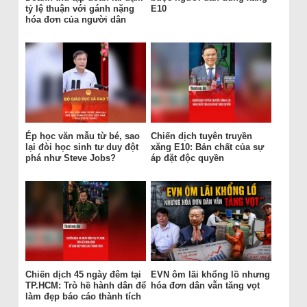
tỷ lệ thuận với gánh nặng
E10
hóa đơn của người dân
Ép học văn mẫu từ bé, sao
Chiến dịch tuyên truyền
lại đòi học sinh tư duy đột
xăng E10: Bản chất của sự
phá như Steve Jobs?
áp đặt độc quyền
Chiến dịch 45 ngày đêm tại
EVN ôm lãi khổng lồ nhưng
TP.HCM: Trò hề hành dân để
hóa đơn dân vẫn tăng vọt
làm đẹp báo cáo thành tích