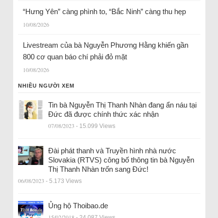
“Hưng Yên” càng phình to, “Bắc Ninh” càng thu hẹp
10/08/2026
Livestream của bà Nguyễn Phương Hằng khiến gần
800 cơ quan báo chí phải đỏ mặt
10/08/2026
NHIỀU NGƯỜI XEM
Tin bà Nguyễn Thị Thanh Nhàn đang ẩn náu tại
Đức đã được chính thức xác nhận
07/08/2023
- 15.099 Views
Đài phát thanh và Truyền hình nhà nước
Slovakia (RTVS) công bố thông tin bà Nguyễn
Thị Thanh Nhàn trốn sang Đức!
06/08/2023
- 5.173 Views
Ủng hộ Thoibao.de
15/02/2018
- 24.087 Views