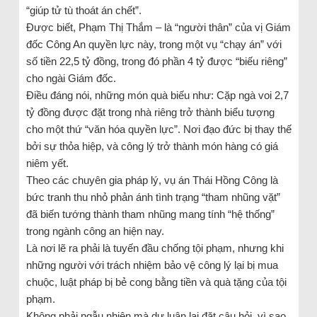
“giúp tử tù thoát án chết”.
Được biết, Phạm Thị Thắm – là “người thân” của vị Giám
đốc Công An quyền lực này, trong một vụ “chạy án” với
số tiền 22,5 tỷ đồng, trong đó phần 4 tỷ được “biếu riêng”
cho ngài Giám đốc.
Điều đáng nói, những món quà biếu như: Cặp ngà voi 2,7
tỷ đồng được đặt trong nhà riêng trở thành biểu tượng
cho một thứ “văn hóa quyền lực”. Nơi đạo đức bị thay thế
bởi sự thỏa hiệp, và công lý trở thành món hàng có giá
niêm yết.
Theo các chuyên gia pháp lý, vụ án Thái Hồng Công là
bức tranh thu nhỏ phản ánh tình trạng “tham nhũng vặt”
đã biến tướng thành tham nhũng mang tính “hệ thống”
trong ngành công an hiện nay.
Là nơi lẽ ra phải là tuyến đầu chống tội phạm, nhưng khi
những người với trách nhiệm bảo vệ công lý lại bị mua
chuộc, luật pháp bị bẻ cong bằng tiền và quà tặng của tội
phạm.
Không phải ngẫu nhiên mà dư luận lại đặt câu hỏi, vì sao