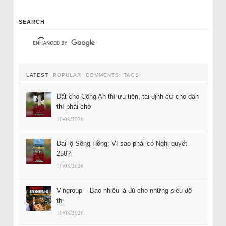
SEARCH
LATEST
POPULAR
COMMENTS
TAGS
Đất cho Công An thì ưu tiên, tái định cư cho dân
thì phải chờ
10/08/2026
Đại lộ Sông Hồng: Vì sao phải có Nghị quyết
258?
10/08/2026
Vingroup – Bao nhiêu là đủ cho những siêu đô
thị
10/08/2026