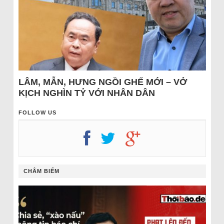
LÂM, MẪN, HƯNG NGỒI GHẾ MỚI – VỞ
KỊCH NGHÌN TỶ VỚI NHÂN DÂN
FOLLOW US
CHÂM BIẾM