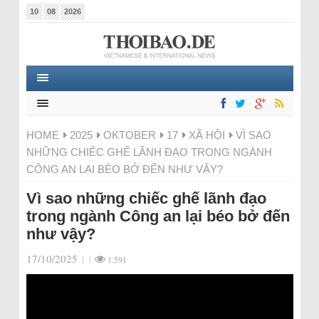
10
08
2026
HOME
2025
OKTOBER
17
XÃ HỘI
VÌ SAO
NHỮNG CHIẾC GHẾ LÃNH ĐẠO TRONG NGÀNH
CÔNG AN LẠI BÉO BỞ ĐẾN NHƯ VẬY?
Vì sao những chiếc ghế lãnh đạo
trong ngành Công an lại béo bở đến
như vậy?
17/10/2025
|
|
1.591