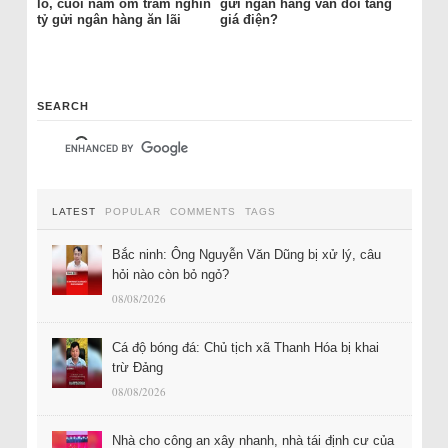
lỗ, cuối năm ôm trăm nghìn
gửi ngân hàng vẫn đòi tăng
tỷ gửi ngân hàng ăn lãi
giá điện?
SEARCH
LATEST
POPULAR
COMMENTS
TAGS
Bắc ninh: Ông Nguyễn Văn Dũng bị xử lý, câu
hỏi nào còn bỏ ngỏ?
08/08/2026
Cá độ bóng đá: Chủ tịch xã Thanh Hóa bị khai
trừ Đảng
08/08/2026
Nhà cho công an xây nhanh, nhà tái định cư của