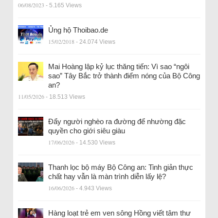
06/08/2023
- 5.165 Views
Ủng hộ Thoibao.de
15/02/2018
- 24.074 Views
Mai Hoàng lập kỷ lục thăng tiến: Vì sao “ngôi
sao” Tây Bắc trở thành điểm nóng của Bộ Công
an?
11/05/2026
- 18.513 Views
Đẩy người nghèo ra đường để nhường đặc
quyền cho giới siêu giàu
17/06/2026
- 14.530 Views
Thanh lọc bộ máy Bộ Công an: Tinh giản thực
chất hay vẫn là màn trình diễn lấy lệ?
16/06/2026
- 4.943 Views
Hàng loạt trẻ em ven sông Hồng viết tâm thư