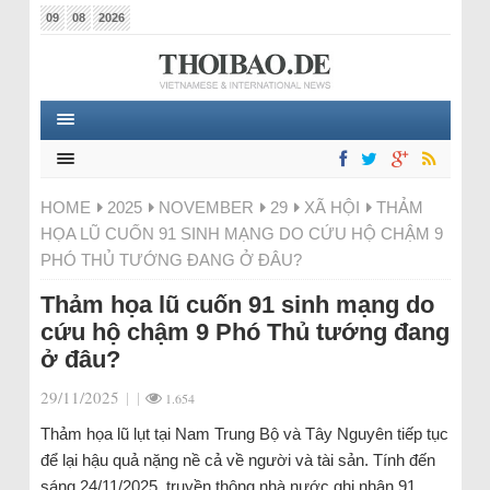
09
08
2026
HOME
2025
NOVEMBER
29
XÃ HỘI
THẢM
HỌA LŨ CUỐN 91 SINH MẠNG DO CỨU HỘ CHẬM 9
PHÓ THỦ TƯỚNG ĐANG Ở ĐÂU?
Thảm họa lũ cuốn 91 sinh mạng do
cứu hộ chậm 9 Phó Thủ tướng đang
ở đâu?
29/11/2025
|
|
1.654
Thảm họa lũ lụt tại Nam Trung Bộ và Tây Nguyên tiếp tục
để lại hậu quả nặng nề cả về người và tài sản. Tính đến
sáng 24/11/2025, truyền thông nhà nước ghi nhận 91