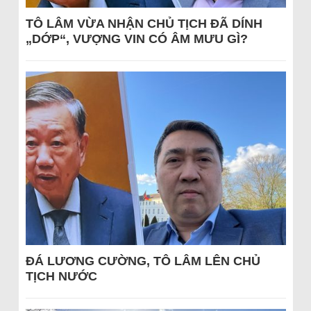
TÔ LÂM VỪA NHẬN CHỦ TỊCH ĐÃ DÍNH
„DỚP“, VƯỢNG VIN CÓ ÂM MƯU GÌ?
ĐÁ LƯƠNG CƯỜNG, TÔ LÂM LÊN CHỦ
TỊCH NƯỚC