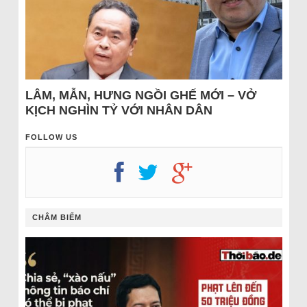
LÂM, MẪN, HƯNG NGỒI GHẾ MỚI – VỞ
KỊCH NGHÌN TỶ VỚI NHÂN DÂN
FOLLOW US
CHÂM BIẾM