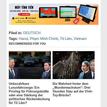
Filed in:
DEUTSCH
Tags:
Hanoi
,
Phạm Minh Chính
,
Tô Lâm
,
Vietnam
RECOMMENDED FOR YOU
Unbezahlbare
Die Wahrheit hinter dem
Luxusfahrzeuge: Ein
„Wunderwachstum“: Drei
Privileg für Führungskräfte
Stunden Stau auf der Vĩnh-
oder eine Stärkung der
Tuy-Brücke?
politischen Rückendeckung
für Tô Lâm?