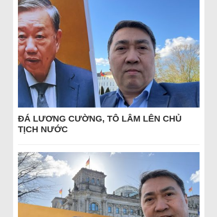
ĐÁ LƯƠNG CƯỜNG, TÔ LÂM LÊN CHỦ
TỊCH NƯỚC