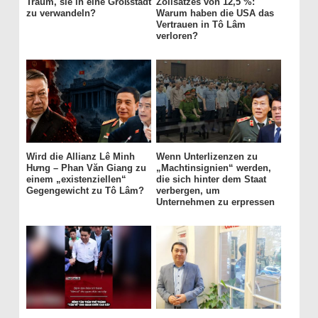
Traum, sie in eine Großstadt
Zollsatzes von 12,5 %:
zu verwandeln?
Warum haben die USA das
Vertrauen in Tô Lâm
verloren?
Wird die Allianz Lê Minh
Wenn Unterlizenzen zu
Hưng – Phan Văn Giang zu
„Machtinsignien“ werden,
einem „existenziellen“
die sich hinter dem Staat
Gegengewicht zu Tô Lâm?
verbergen, um
Unternehmen zu erpressen