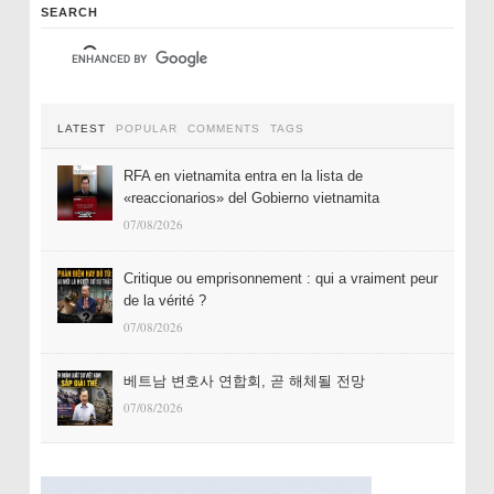
SEARCH
LATEST
POPULAR
COMMENTS
TAGS
RFA en vietnamita entra en la lista de
«reaccionarios» del Gobierno vietnamita
07/08/2026
Critique ou emprisonnement : qui a vraiment peur
de la vérité ?
07/08/2026
베트남 변호사 연합회, 곧 해체될 전망
07/08/2026