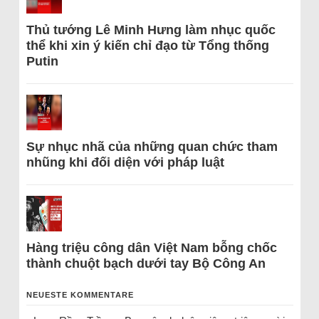
Thủ tướng Lê Minh Hưng làm nhục quốc
thể khi xin ý kiến chỉ đạo từ Tổng thống
Putin
Sự nhục nhã của những quan chức tham
nhũng khi đối diện với pháp luật
Hàng triệu công dân Việt Nam bỗng chốc
thành chuột bạch dưới tay Bộ Công An
NEUESTE KOMMENTARE