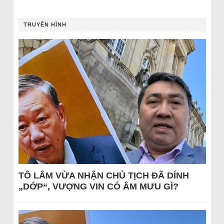
TRUYỀN HÌNH
TÔ LÂM VỪA NHẬN CHỦ TỊCH ĐÃ DÍNH
„DỚP“, VƯỢNG VIN CÓ ÂM MƯU GÌ?