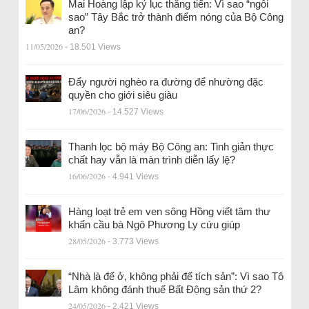
Mai Hoàng lập kỷ lục thăng tiến: Vì sao “ngôi
sao” Tây Bắc trở thành điểm nóng của Bộ Công
an?
11/05/2026
- 18.501 Views
Đẩy người nghèo ra đường để nhường đặc
quyền cho giới siêu giàu
17/06/2026
- 14.527 Views
Thanh lọc bộ máy Bộ Công an: Tinh giản thực
chất hay vẫn là màn trình diễn lấy lệ?
16/06/2026
- 4.941 Views
Hàng loạt trẻ em ven sông Hồng viết tâm thư
khẩn cầu bà Ngô Phương Ly cứu giúp
28/05/2026
- 3.773 Views
“Nhà là để ở, không phải để tích sản”: Vì sao Tô
Lâm không đánh thuế Bất Động sản thứ 2?
24/05/2026
- 2.421 Views