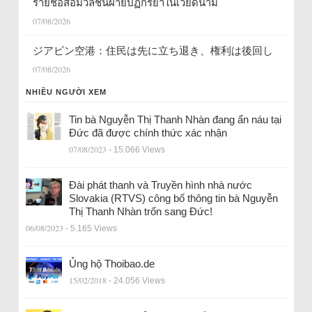
รายชื่อสื่อมวลชนฝ่ายปฏิกิริยาในเวียดนาม
07/08/2026
ジアビン空港：住民は先に立ち退き、権利は後回し
07/08/2026
NHIỀU NGƯỜI XEM
Tin bà Nguyễn Thị Thanh Nhàn đang ẩn náu tại
Đức đã được chính thức xác nhận
07/08/2023
- 15.066 Views
Đài phát thanh và Truyền hình nhà nước
Slovakia (RTVS) công bố thông tin bà Nguyễn
Thị Thanh Nhàn trốn sang Đức!
06/08/2023
- 5.165 Views
Ủng hộ Thoibao.de
15/02/2018
- 24.056 Views