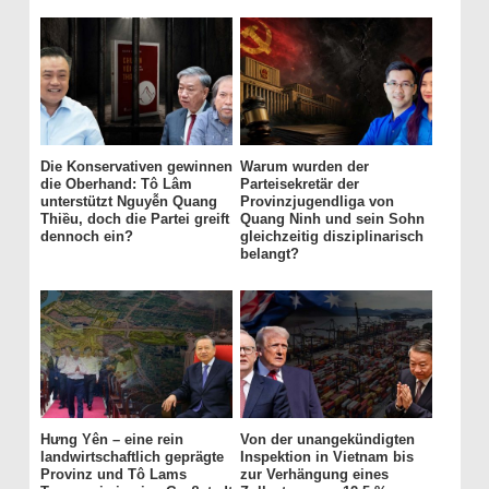
Die Konservativen gewinnen
Warum wurden der
die Oberhand: Tô Lâm
Parteisekretär der
unterstützt Nguyễn Quang
Provinzjugendliga von
Thiều, doch die Partei greift
Quang Ninh und sein Sohn
dennoch ein?
gleichzeitig disziplinarisch
belangt?
Hưng Yên – eine rein
Von der unangekündigten
landwirtschaftlich geprägte
Inspektion in Vietnam bis
Provinz und Tô Lams
zur Verhängung eines