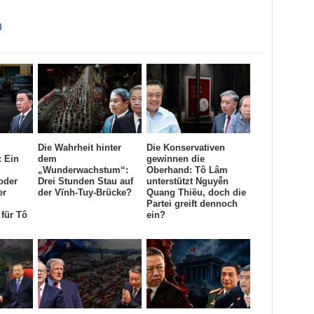
m
Die Wahrheit hinter
Die Konservativen
: Ein
dem
gewinnen die
„Wunderwachstum“:
Oberhand: Tô Lâm
oder
Drei Stunden Stau auf
unterstützt Nguyễn
er
der Vĩnh-Tuy-Brücke?
Quang Thiều, doch die
Partei greift dennoch
für Tô
ein?