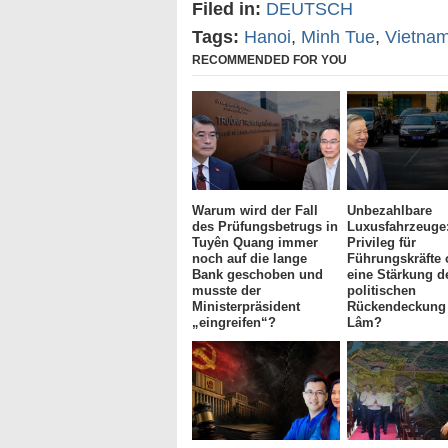
Filed in:
DEUTSCH
Tags:
Hanoi
,
Minh Tue
,
Vietna
RECOMMENDED FOR YOU
Warum wird der Fall
Unbezahlbare
des Prüfungsbetrugs in
Luxusfahrzeuge
Tuyên Quang immer
Privileg für
noch auf die lange
Führungskräfte 
Bank geschoben und
eine Stärkung d
musste der
politischen
Ministerpräsident
Rückendeckung 
„eingreifen“?
Lâm?