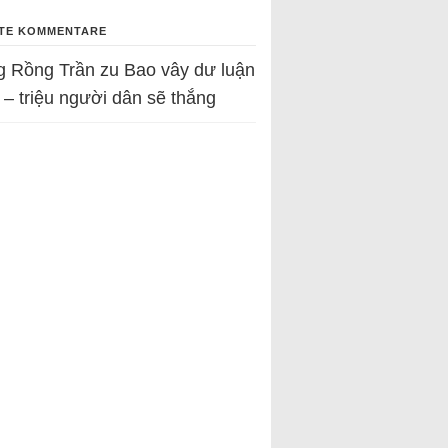
TE KOMMENTARE
g Rồng Trần
zu
Bao vây dư luận
 – triệu người dân sẽ thắng