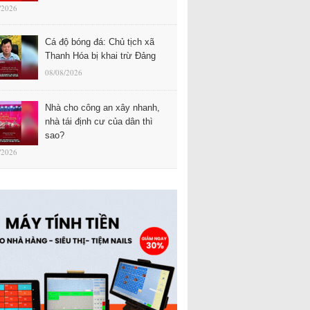
/2026
Cá độ bóng đá: Chủ tịch xã
Thanh Hóa bị khai trừ Đảng
08/08/2026
Nhà cho công an xây nhanh,
nhà tái định cư của dân thì
sao?
/2026