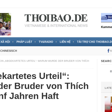
 đã được chính thức xác nhận
3 Jahren ago
XÃ HỘI
PHÁP LUẬT
TV&RADIO
LIÊN HỆ
TÀI TRỢ CHO THOIBAO.D
CHINESISCH
F
EIN „ABGEKARTETES URTEIL“: WARUM WURDE DER BRUDER VON THÍCH
SEARC
kartetes Urteil“:
er Bruder von Thích
LAT
nf Jahren Haft