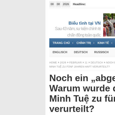
08
08
2026
Headline:
Tin bà Nguyễn Thị Thanh Nhàn đang ẩn náu tại Đức
Biểu tình tại VN
Sau 43 năm, sự kiện chính trị
chấn động toàn quốc
TRANG CHỦ
CHÍNH TRỊ
KINH TẾ
ENGLISCH
DEUTSCH
RUSSISCH
HOME
2026
FEBRUAR
11
DEUTSCH
NOCH 
MINH TUỆ ZU FÜNF JAHREN HAFT VERURTEILT?
Noch ein „abge
Warum wurde d
Minh Tuệ zu fü
verurteilt?