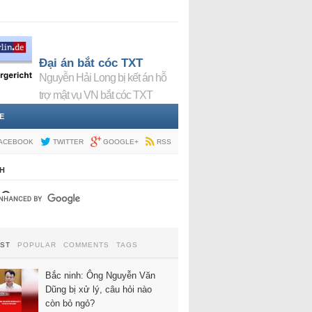
Đại án bắt cóc TXT
Nguyễn Hải Long bị kết án hỗ
trợ mật vụ VN bắt cóc TXT
E
ACEBOOK
TWITTER
GOOGLE+
RSS
H
EST
POPULAR
COMMENTS
TAGS
Bắc ninh: Ông Nguyễn Văn
Dũng bị xử lý, câu hỏi nào
còn bỏ ngỏ?