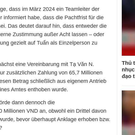
age, dass im März 2024 ein Teamleiter der
informiert habe, dass die Pachtfrist für die
ei. Das deutet darauf hin, dass entweder die
nterne Zustimmung außer Acht lassen – oder
ung gezielt auf Tuấn als Einzelperson zu
Thủ 
ächst eine Vereinbarung mit Tạ Văn N.
nhục 
zur zusätzlichen Zahlung von 65,7 Millionen
đạo 
esen Betrag schließlich aus eigenem Antrieb
eines Amtes enthoben wurde.
hörde dann dennoch die
illionen VND an, obwohl ein Drittel davon
et wurde, bevor überhaupt Anklage erhoben bzw.
?