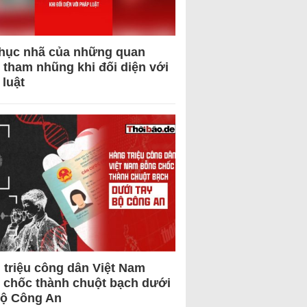
hục nhã của những quan
 tham nhũng khi đối diện với
 luật
 triệu công dân Việt Nam
 chốc thành chuột bạch dưới
Bộ Công An