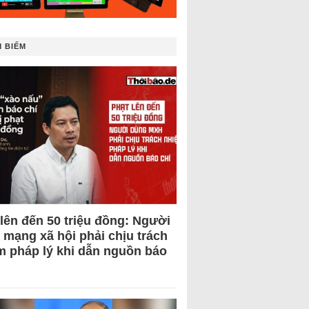
 BIẾM
 lên đến 50 triệu đồng: Người
 mạng xã hội phải chịu trách
m pháp lý khi dẫn nguồn báo