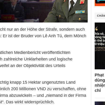
CHÂM
icht nur an der Höhe der Strafe, sondern auch
n: Er ist der Bruder von Lê Anh Tú, dem Mönch
tlichen Medienbericht veröffentlichten
ch zahlreiche Unklarheiten und logische
ifel an der Objektivität des Urteils
Phạt
dùng
chtig knapp 15 Hektar ungenutztes Land
nhiệ
önlich 200 Millionen VND zu verschaffen, ohne
chí
Firma abzuwickeln – und „niemand in der Firma
“. Das wirkt widersprüchlich.