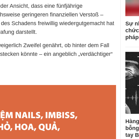
der Ansicht, dass eine fünfjährige
ichsweise geringeren finanziellen Verstoß –
 des Schadens freiwillig wiedergutgemacht hat
Sự n
chức
fung darstellt.
pháp
weigerlich Zweifel genährt, ob hinter dem Fall
 stecken könnte – ein angeblich „verdächtiger“
Hàng
bỗng
tay 