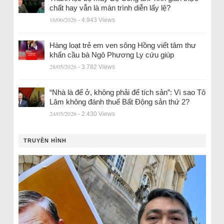
chất hay vẫn là màn trình diễn lấy lệ?
16/06/2026
- 4.943 Views
Hàng loạt trẻ em ven sông Hồng viết tâm thư
khẩn cầu bà Ngô Phương Ly cứu giúp
28/05/2026
- 3.782 Views
“Nhà là để ở, không phải để tích sản”: Vì sao Tô
Lâm không đánh thuế Bất Động sản thứ 2?
24/05/2026
- 2.430 Views
TRUYỀN HÌNH