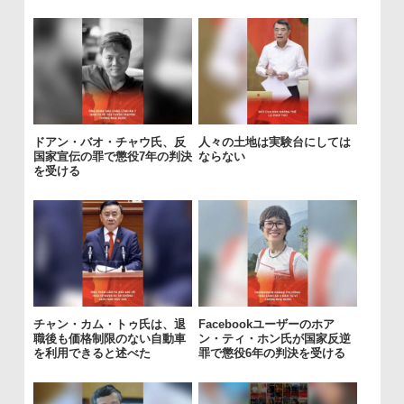
ドアン・バオ・チャウ氏、反
人々の土地は実験台にしては
国家宣伝の罪で懲役7年の判決
ならない
を受ける
チャン・カム・トゥ氏は、退
Facebookユーザーのホア
職後も価格制限のない自動車
ン・ティ・ホン氏が国家反逆
を利用できると述べた
罪で懲役6年の判決を受ける