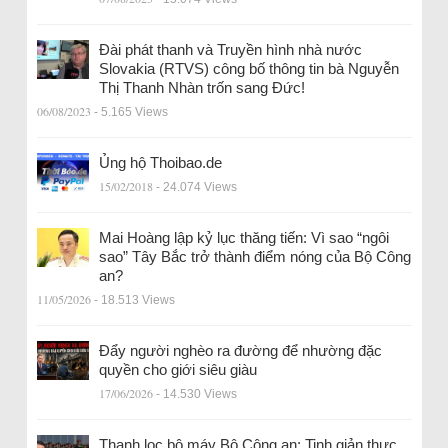
Đài phát thanh và Truyền hình nhà nước
Slovakia (RTVS) công bố thông tin bà Nguyễn
Thị Thanh Nhàn trốn sang Đức!
06/08/2023
- 5.165 Views
Ủng hộ Thoibao.de
15/02/2018
- 24.074 Views
Mai Hoàng lập kỷ lục thăng tiến: Vì sao “ngôi
sao” Tây Bắc trở thành điểm nóng của Bộ Công
an?
11/05/2026
- 18.513 Views
Đẩy người nghèo ra đường để nhường đặc
quyền cho giới siêu giàu
17/06/2026
- 14.530 Views
Thanh lọc bộ máy Bộ Công an: Tinh giản thực