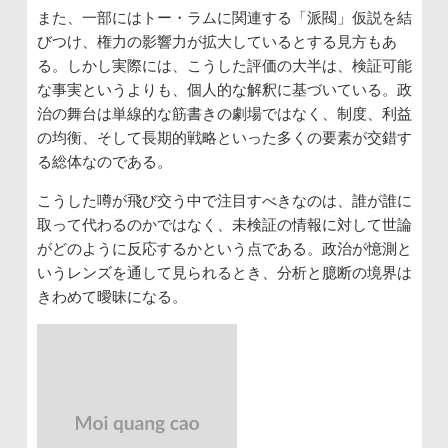
また、一部にはトー・ラムに関連する「派閥」仮説を結
びつけ、権力の影響力が拡大しているとする見方もあ
る。しかし実際には、こうした評価の大半は、検証可能
な事実というよりも、個人的な解釈に基づいている。政
治の舞台は単線的な筋書きの劇場ではなく、制度、利益
の均衡、そして長期的戦略といった多くの要素が交錯す
る総体なのである。
こうした噂が飛び交う中で注目すべきなのは、誰が誰に
取って代わるのかではなく、未検証の情報に対して世論
がどのように反応するかという点である。政治が憶測と
いうレンズを通して見られるとき、分析と臆断の境界は
きわめて曖昧になる。