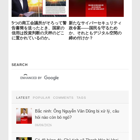
5つの商工会議所がそろって警
新たなサイバーセキュリティ
告書簡を送ったとき、国家の
政令案――国民を守るため
信用は投資判断の天秤のどこ
か、それともデジタル空間の
に置かれているのか。
締め付けか？
SEARCH
LATEST
POPULAR
COMMENTS
TAGS
Bắc ninh: Ông Nguyễn Văn Dũng bị xử lý, câu
hỏi nào còn bỏ ngỏ?
08/08/2026