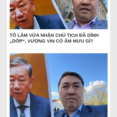
TÔ LÂM VỪA NHẬN CHỦ TỊCH ĐÃ DÍNH
„DỚP“, VƯỢNG VIN CÓ ÂM MƯU GÌ?