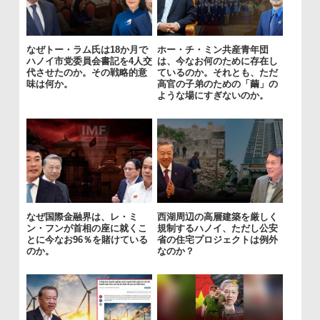
なぜトー・ラム氏は18か月で
ホー・チ・ミン共産青年団
ハノイ市党委員会書記を4人交
は、今なお何のために存在し
代させたのか。その戦略的意
ているのか。それとも、ただ
味は何か。
高官の子弟のための「繭」の
ような場にすぎないのか。
なぜ国際金融界は、レ・ミ
西湖周辺の高層建築を厳しく
ン・フンが首相の座に就くこ
規制するハノイ、ただし公安
とに今なお96％を賭けている
省の住宅プロジェクトは例外
のか。
なのか？