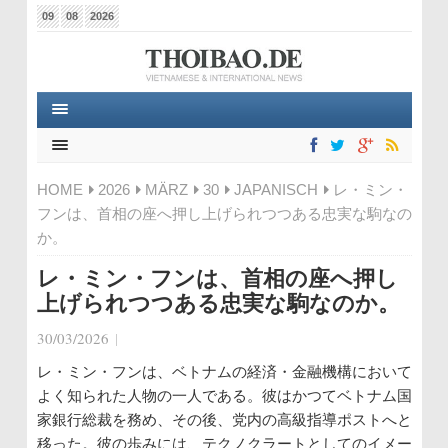
09
08
2026
HOME
2026
MÄRZ
30
JAPANISCH
レ・ミン・
フンは、首相の座へ押し上げられつつある忠実な駒なの
か。
レ・ミン・フンは、首相の座へ押し
上げられつつある忠実な駒なのか。
30/03/2026
|
レ・ミン・フンは、ベトナムの経済・金融機構において
よく知られた人物の一人である。彼はかつてベトナム国
家銀行総裁を務め、その後、党内の高級指導ポストへと
移った。彼の歩みには、テクノクラートとしてのイメー