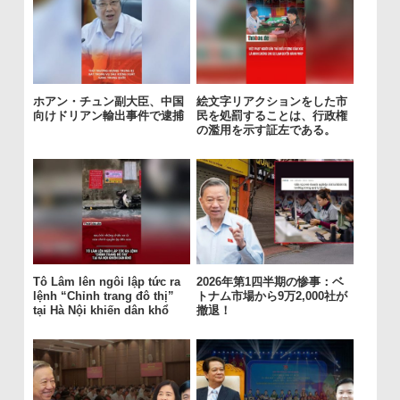
ホアン・チュン副大臣、中国
絵文字リアクションをした市
向けドリアン輸出事件で逮捕
民を処罰することは、行政権
の濫用を示す証左である。
Tô Lâm lên ngôi lập tức ra
2026年第1四半期の惨事：ベ
lệnh “Chỉnh trang đô thị”
トナム市場から9万2,000社が
tại Hà Nội khiến dân khổ
撤退！