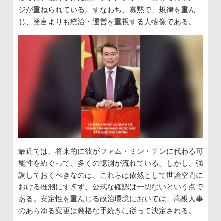
ジが重ねられている。すなわち、寡黙で、規律を重ん
じ、発言よりも統治・運営を重視する人物像である。
最近では、将来的に彼がファム・ミン・チンに代わる可
能性をめぐって、多くの憶測が流れている。しかし、強
調しておくべきなのは、これらは依然として世論空間に
おける推測にすぎず、公式な確認は一切ないという点で
ある。安定性を重んじる政治環境においては、高級人事
のあらゆる変更は厳格な手続きに従って決定される。