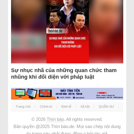
Sự nhục nhã của những quan chức tham
nhũng khi đối diện với pháp luật
Trang chủ
Chính trị
Kinh tế
Xã hội
QUÂN SỰ
© 2026
Thời báo
. All rights reserved.
Bản quyền @2025 Thời báo.de. Mọi sao chép nội dung
từ trang này phải được đồng ý bởi tác giả