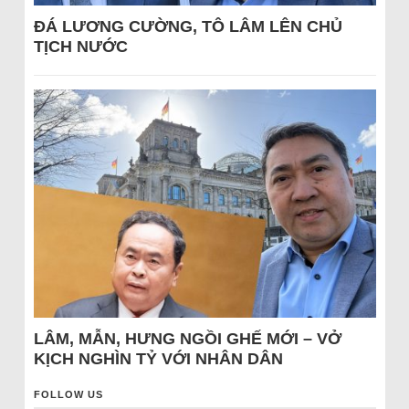
ĐÁ LƯƠNG CƯỜNG, TÔ LÂM LÊN CHỦ
TỊCH NƯỚC
LÂM, MẪN, HƯNG NGỒI GHẾ MỚI – VỞ
KỊCH NGHÌN TỶ VỚI NHÂN DÂN
FOLLOW US