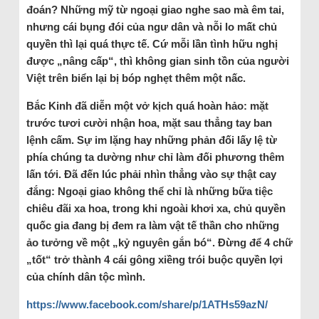
đoán? Những mỹ từ ngoại giao nghe sao mà êm tai,
nhưng cái bụng đói của ngư dân và nỗi lo mất chủ
quyền thì lại quá thực tế. Cứ mỗi lần tình hữu nghị
được „nâng cấp“, thì không gian sinh tồn của người
Việt trên biển lại bị bóp nghẹt thêm một nấc.
Bắc Kinh đã diễn một vở kịch quá hoàn hảo: mặt
trước tươi cười nhận hoa, mặt sau thẳng tay ban
lệnh cấm. Sự im lặng hay những phản đối lấy lệ từ
phía chúng ta dường như chỉ làm đối phương thêm
lấn tới. Đã đến lúc phải nhìn thẳng vào sự thật cay
đắng: Ngoại giao không thể chỉ là những bữa tiệc
chiêu đãi xa hoa, trong khi ngoài khơi xa, chủ quyền
quốc gia đang bị đem ra làm vật tế thần cho những
ảo tưởng về một „kỷ nguyên gắn bó“. Đừng để 4 chữ
„tốt“ trở thành 4 cái gông xiềng trói buộc quyền lợi
của chính dân tộc mình.
https://www.facebook.com/share/p/1ATHs59azN/