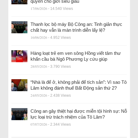
quyền cho giới siêu giàu
17/06/2026
- 14.540 Views
Thanh lọc bộ máy Bộ Công an: Tinh giản thực
chất hay vẫn là màn trình diễn lấy lệ?
16/06/2026
- 4.952 Views
Hàng loạt trẻ em ven sông Hồng viết tâm thư
khẩn cầu bà Ngô Phương Ly cứu giúp
28/05/2026
- 3.790 Views
“Nhà là để ở, không phải để tích sản”: Vì sao Tô
Lâm không đánh thuế Bất Động sản thứ 2?
24/05/2026
- 2.438 Views
Công an gây thiệt hại được miễn tội hình sự: Nỗ
lực loại trừ trách nhiệm của Tô Lâm?
07/07/2026
- 2.344 Views