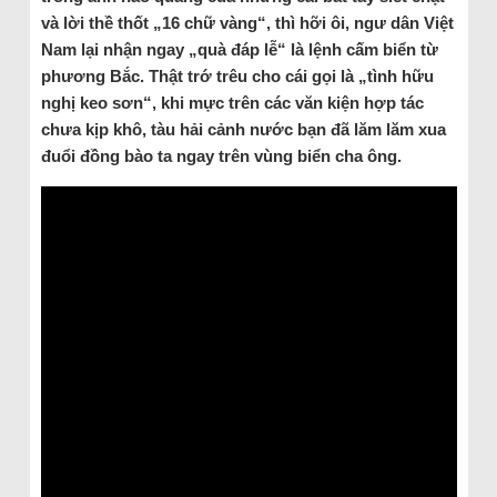
và lời thề thốt „16 chữ vàng“, thì hỡi ôi, ngư dân Việt
Nam lại nhận ngay „quà đáp lễ“ là lệnh cấm biển từ
phương Bắc. Thật trớ trêu cho cái gọi là „tình hữu
nghị keo sơn“, khi mực trên các văn kiện hợp tác
chưa kịp khô, tàu hải cảnh nước bạn đã lăm lăm xua
đuổi đồng bào ta ngay trên vùng biển cha ông.