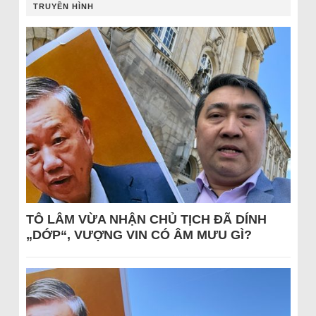
TRUYỀN HÌNH
TÔ LÂM VỪA NHẬN CHỦ TỊCH ĐÃ DÍNH
„DỚP“, VƯỢNG VIN CÓ ÂM MƯU GÌ?