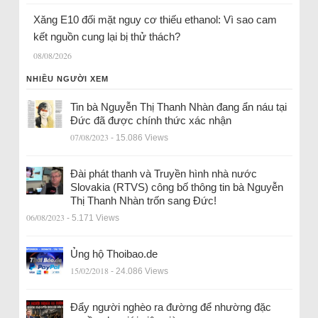
Xăng E10 đối mặt nguy cơ thiếu ethanol: Vì sao cam
kết nguồn cung lại bị thử thách?
08/08/2026
NHIỀU NGƯỜI XEM
Tin bà Nguyễn Thị Thanh Nhàn đang ẩn náu tại
Đức đã được chính thức xác nhận
07/08/2023
- 15.086 Views
Đài phát thanh và Truyền hình nhà nước
Slovakia (RTVS) công bố thông tin bà Nguyễn
Thị Thanh Nhàn trốn sang Đức!
06/08/2023
- 5.171 Views
Ủng hộ Thoibao.de
15/02/2018
- 24.086 Views
Đẩy người nghèo ra đường để nhường đặc