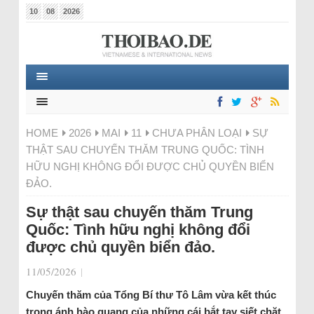
10
08
2026
HOME
2026
MAI
11
CHƯA PHÂN LOẠI
SỰ
THẬT SAU CHUYẾN THĂM TRUNG QUỐC: TÌNH
HỮU NGHỊ KHÔNG ĐỔI ĐƯỢC CHỦ QUYỀN BIỂN
ĐẢO.
Sự thật sau chuyến thăm Trung
Quốc: Tình hữu nghị không đổi
được chủ quyền biển đảo.
11/05/2026
|
Chuyến thăm của Tổng Bí thư Tô Lâm vừa kết thúc
trong ánh hào quang của những cái bắt tay siết chặt