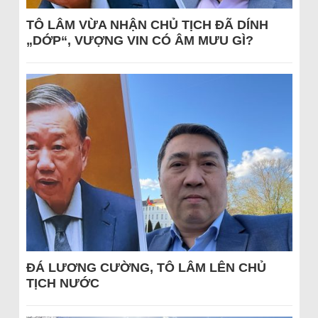
TÔ LÂM VỪA NHẬN CHỦ TỊCH ĐÃ DÍNH
„DỚP“, VƯỢNG VIN CÓ ÂM MƯU GÌ?
ĐÁ LƯƠNG CƯỜNG, TÔ LÂM LÊN CHỦ
TỊCH NƯỚC