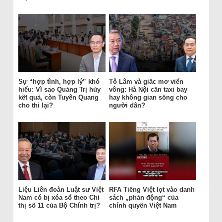
Sự “hợp tình, hợp lý” khó
Tô Lâm và giấc mơ viển
hiểu: Vì sao Quảng Trị hủy
vông: Hà Nội cần taxi bay
kết quả, còn Tuyên Quang
hay không gian sống cho
cho thi lại?
người dân?
Liệu Liên đoàn Luật sư Việt
RFA Tiếng Việt lọt vào danh
Nam có bị xóa sổ theo Chỉ
sách „phản động“ của
thị số 11 của Bộ Chính trị?
chính quyền Việt Nam