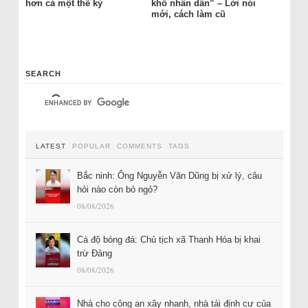
hơn cả một thế kỷ
khổ nhân dân” – Lời nói
mới, cách làm cũ
SEARCH
LATEST
POPULAR
COMMENTS
TAGS
Bắc ninh: Ông Nguyễn Văn Dũng bị xử lý, câu
hỏi nào còn bỏ ngỏ?
08/08/2026
Cá độ bóng đá: Chủ tịch xã Thanh Hóa bị khai
trừ Đảng
08/08/2026
Nhà cho công an xây nhanh, nhà tái định cư của