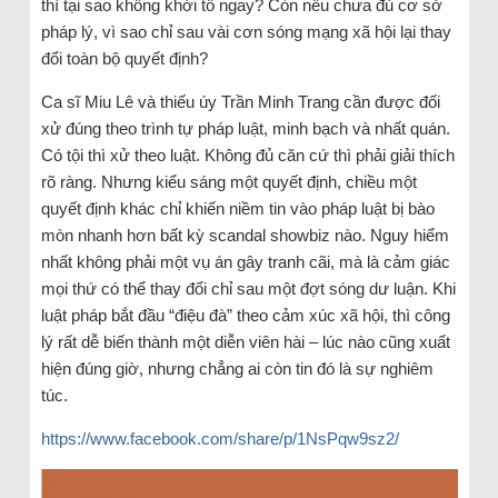
thì tại sao không khởi tố ngay? Còn nếu chưa đủ cơ sở
pháp lý, vì sao chỉ sau vài cơn sóng mạng xã hội lại thay
đổi toàn bộ quyết định?
Ca sĩ Miu Lê và thiếu úy Trần Minh Trang cần được đối
xử đúng theo trình tự pháp luật, minh bạch và nhất quán.
Có tội thì xử theo luật. Không đủ căn cứ thì phải giải thích
rõ ràng. Nhưng kiểu sáng một quyết định, chiều một
quyết định khác chỉ khiến niềm tin vào pháp luật bị bào
mòn nhanh hơn bất kỳ scandal showbiz nào. Nguy hiểm
nhất không phải một vụ án gây tranh cãi, mà là cảm giác
mọi thứ có thể thay đổi chỉ sau một đợt sóng dư luận. Khi
luật pháp bắt đầu “điệu đà” theo cảm xúc xã hội, thì công
lý rất dễ biến thành một diễn viên hài – lúc nào cũng xuất
hiện đúng giờ, nhưng chẳng ai còn tin đó là sự nghiêm
túc.
https://www.facebook.com/share/p/1NsPqw9sz2/