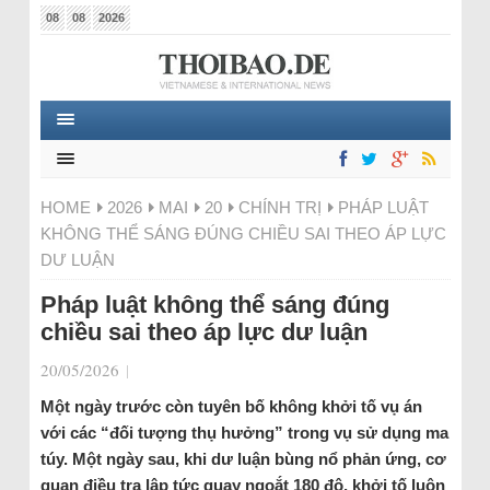
08
08
2026
HOME
2026
MAI
20
CHÍNH TRỊ
PHÁP LUẬT
KHÔNG THỂ SÁNG ĐÚNG CHIỀU SAI THEO ÁP LỰC
DƯ LUẬN
Pháp luật không thể sáng đúng
chiều sai theo áp lực dư luận
20/05/2026
|
Một ngày trước còn tuyên bố không khởi tố vụ án
với các “đối tượng thụ hưởng” trong vụ sử dụng ma
túy. Một ngày sau, khi dư luận bùng nổ phản ứng, cơ
quan điều tra lập tức quay ngoắt 180 độ, khởi tố luôn