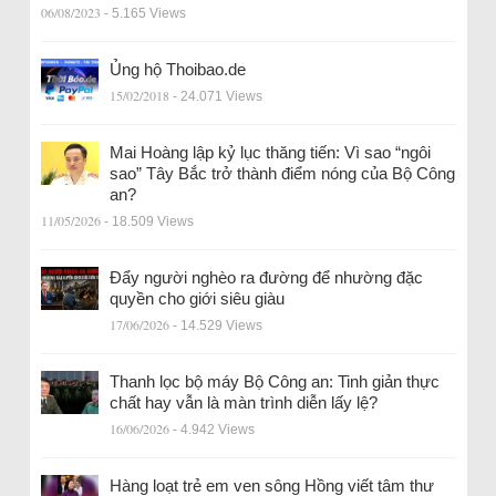
06/08/2023
- 5.165 Views
Ủng hộ Thoibao.de
15/02/2018
- 24.071 Views
Mai Hoàng lập kỷ lục thăng tiến: Vì sao “ngôi
sao” Tây Bắc trở thành điểm nóng của Bộ Công
an?
11/05/2026
- 18.509 Views
Đẩy người nghèo ra đường để nhường đặc
quyền cho giới siêu giàu
17/06/2026
- 14.529 Views
Thanh lọc bộ máy Bộ Công an: Tinh giản thực
chất hay vẫn là màn trình diễn lấy lệ?
16/06/2026
- 4.942 Views
Hàng loạt trẻ em ven sông Hồng viết tâm thư