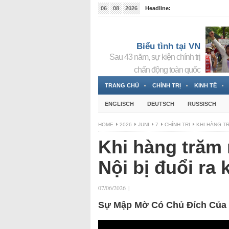
06
08
2026
Headline:
Tin bà Nguyễn Thị Thanh Nhàn đang ẩn náu tại Đức
Biểu tình tại VN
Sau 43 năm, sự kiện chính trị
chấn động toàn quốc
TRANG CHỦ
CHÍNH TRỊ
KINH TẾ
ENGLISCH
DEUTSCH
RUSSISCH
HOME
2026
JUNI
7
CHÍNH TRỊ
KHI HÀNG TR
Khi hàng trăm
Nội bị đuổi ra 
07/06/2026
|
Sự Mập Mờ Có Chủ Đích Của G