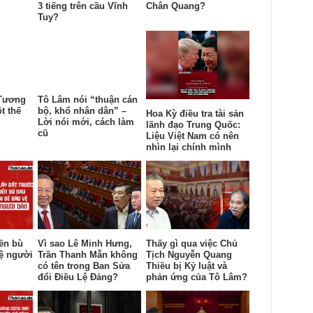
3 tiếng trên cầu Vĩnh
Chân Quang?
Tuy?
 Tương
Tô Lâm nói “thuận cán
t thế
bộ, khổ nhân dân” –
Hoa Kỳ điều tra tài sản
Lời nói mới, cách làm
lãnh đạo Trung Quốc:
cũ
Liệu Việt Nam có nên
nhìn lại chính mình
đền bù
Vì sao Lê Minh Hưng,
Thấy gì qua việc Chủ
vệ người
Trần Thanh Mẫn không
Tịch Nguyễn Quang
có tên trong Ban Sửa
Thiều bị Kỷ luật và
đổi Điều Lệ Đảng?
phản ứng của Tô Lâm?