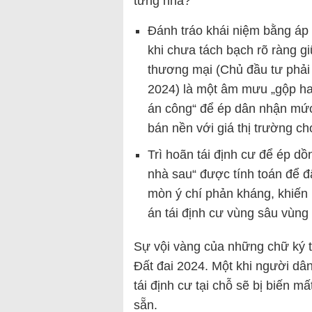
từng nhà?
Đánh tráo khái niệm bằng áp 
khi chưa tách bạch rõ ràng gi
thương mại (Chủ đầu tư phải 
2024) là một âm mưu „gộp h
án công“ để ép dân nhận mức
bán nền với giá thị trường c
Trì hoãn tái định cư để ép dồ
nhà sau“ được tính toán để đ
mòn ý chí phản kháng, khiến
án tái định cư vùng sâu vùng 
Sự vội vàng của những chữ ký t
Đất đai 2024. Một khi người dân 
tái định cư tại chỗ sẽ bị biến 
sẵn.