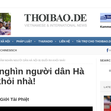
 đã được chính thức xác nhận
3 Jahren ago
XÃ HỘI
PHÁP LUẬT
TV&RADIO
LIÊN HỆ
TÀI TRỢ CHO THOIBAO.D
CHINESISCH
F
ĂM NGHÌN NGƯỜI DÂN HÀ NỘI BỊ ĐUỔI RA KHỎI NHÀ!
SEARC
 nghìn người dân Hà
khỏi nhà!
LAT
iới Tài Phiệt