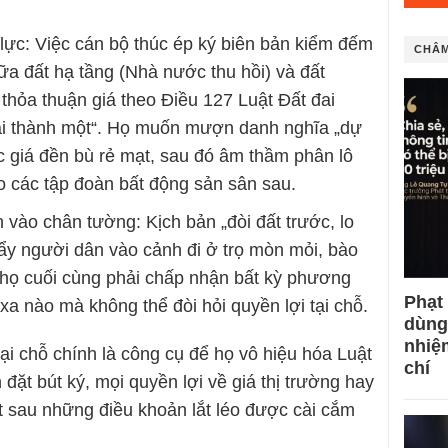
lực: Việc cán bộ thúc ép ký biên bản kiểm đếm
CHÂM
ữa đất hạ tầng (Nhà nước thu hồi) và đất
thỏa thuận giá theo Điều 127 Luật Đất đai
ai thành một“. Họ muốn mượn danh nghĩa „dự
 giá đền bù rẻ mạt, sau đó âm thầm phân lô
ho các tập đoàn bất động sản sân sau.
n vào chân tường: Kịch bản „đòi đất trước, lo
ẩy người dân vào cảnh đi ở trọ mòn mỏi, bào
 họ cuối cùng phải chấp nhận bất kỳ phương
Phạt
xa nào mà không thể đòi hỏi quyền lợi tại chỗ.
dùng
nhiệ
ại chỗ chính là công cụ để họ vô hiệu hóa Luật
chí
đặt bút ký, mọi quyền lợi về giá thị trường hay
mất sau những điều khoản lắt léo được cài cắm