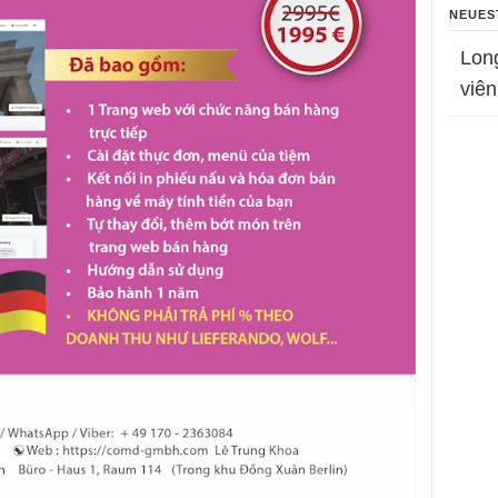
NEUES
Lon
viên