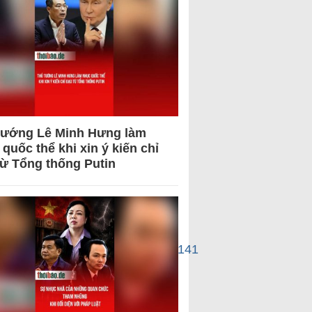
tướng Lê Minh Hưng làm
quốc thể khi xin ý kiến chỉ
từ Tổng thống Putin
mA8tYhiqkGWl&id=61576630523141