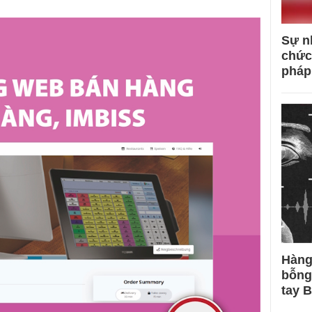
Sự n
chức
pháp
Hàng
bỗng
tay 