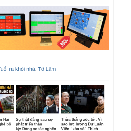
uổi ra khỏi nhà
,
Tô Lâm
n Hải
Sự thật đằng sau sự
Thừa thắng xốc tới: Vì
ghế bộ
phát triển thần
sao lực lượng Dư Luận
kỳ: Dòng xe tắc nghẽn
Viên “xóa sổ” Thích