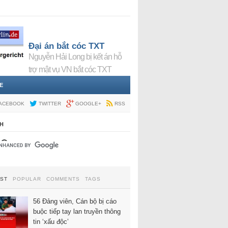
Đại án bắt cóc TXT
Nguyễn Hải Long bị kết án hỗ
trợ mật vụ VN bắt cóc TXT
E
ACEBOOK
TWITTER
GOOGLE+
RSS
H
EST
POPULAR
COMMENTS
TAGS
56 Đảng viên, Cán bộ bị cáo
buộc tiếp tay lan truyền thông
tin ‘xấu độc’