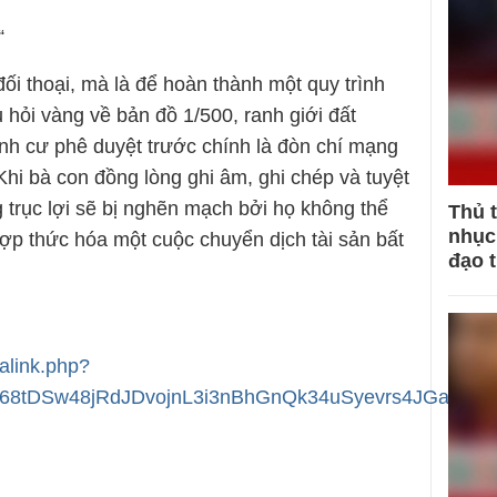
“
ối thoại, mà là để hoàn thành một quy trình
u hỏi vàng về bản đồ 1/500, ranh giới đất
nh cư phê duyệt trước chính là đòn chí mạng
Khi bà con đồng lòng ghi âm, ghi chép và tuyệt
g trục lợi sẽ bị nghẽn mạch bởi họ không thể
Thủ 
nhục 
ợp thức hóa một cuộc chuyển dịch tài sản bất
đạo 
alink.php?
368tDSw48jRdJDvojnL3i3nBhGnQk34uSyevrs4JGa92s