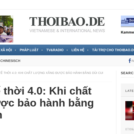
 đã được chính thức xác nhận
3 Jahren ago
XÃ HỘI
PHÁP LUẬT
TV&RADIO
LIÊN HỆ
TÀI TRỢ CHO THOIBAO.D
CHINESISCH
F
TẾ THỜI 4.0: KHI CHẤT LƯỢNG XĂNG ĐƯỢC BẢO HÀNH BẰNG DÙI CUI
SEARC
 thời 4.0: Khi chất
LAT
ợc bảo hành bằng
n
07/08