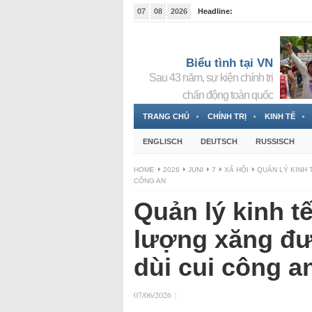
07
08
2026
Headline:
Tin bà Nguyễn Thị Thanh Nhàn đang ẩn náu tại Đức
Biểu tình tại VN
Sau 43 năm, sự kiện chính trị
chấn động toàn quốc
TRANG CHỦ
CHÍNH TRỊ
KINH TẾ
ENGLISCH
DEUTSCH
RUSSISCH
HOME
2026
JUNI
7
XÃ HỘI
QUẢN LÝ KINH 
CÔNG AN
Quản lý kinh tế
lượng xăng đư
dùi cui công a
07/06/2026
|