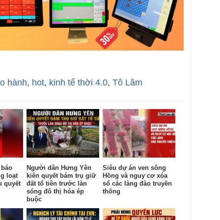
ảo hành
,
hot
,
kinh tế thời 4.0
,
Tô Lâm
 báo
Người dân Hưng Yên
Siêu dự án ven sông
g loạt
kiên quyết bám trụ giữ
Hồng và nguy cơ xóa
u quyết
đất tổ tiên trước làn
sổ các làng đào truyền
sóng đô thị hóa ép
thống
buộc