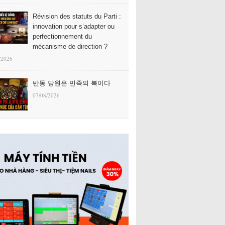
Révision des statuts du Parti :
innovation pour s’adapter ou
perfectionnement du
mécanisme de direction ?
/2026
반동 당원은 민족의 복이다
07/08/2026