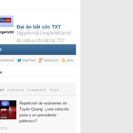
Đại án bắt cóc TXT
Nguyễn Hải Long bị kết án hỗ
trợ mật vụ VN bắt cóc TXT
E
ACEBOOK
TWITTER
GOOGLE+
RSS
H
EST
POPULAR
COMMENTS
TAGS
Repetición de exámenes en
Tuyên Quang: ¿una solución
justa o un precedente
polémico?
/2026