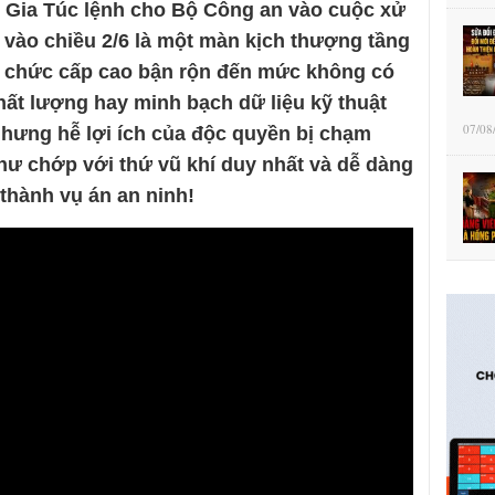
Gia Túc lệnh cho Bộ Công an vào cuộc xử
vào chiều 2/6 là một màn kịch thượng tầng
an chức cấp cao bận rộn đến mức không có
 chất lượng hay minh bạch dữ liệu kỹ thuật
07/08
 Nhưng hễ lợi ích của độc quyền bị chạm
hư chớp với thứ vũ khí duy nhất và dễ dàng
thành vụ án an ninh!