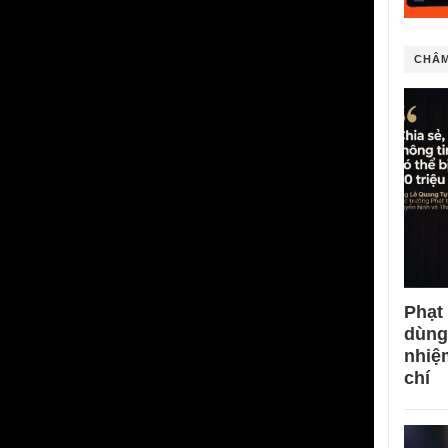
CHÂM
Phạt
dùng
nhiệ
chí