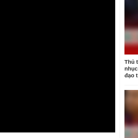
Thủ 
nhục 
đạo 