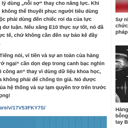
 lý dùng „nỗi sợ“ thay cho năng lực. Khi
 không thể thuyết phục người tiêu dùng
ộc phải dùng đến chiếc roi da của lực
Sự n
chức
 dư luận. Nếu xăng E10 thực sự tốt, nó đã
pháp
ực tế, chứ không cần đến sự bảo kê đầy
.
 Tiếng nói, ví tiền và sự an toàn của hàng
trở ngại“ cần dọn dẹp trong canh bạc nghìn
ọi công an“ thay vì dùng dữ liệu khoa học,
kia không phải để chống tin giả. Nó được
của hệ thống và sự lạm quyền trơ trẽn trước
ọng!
are/v/17V53FKY7S/
Hàng
bỗng
tay 