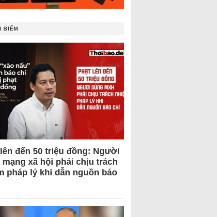
 BIẾM
 lên đến 50 triệu đồng: Người
 mạng xã hội phải chịu trách
m pháp lý khi dẫn nguồn báo