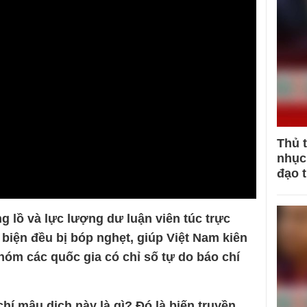
Thủ 
nhục 
đạo 
g lồ và lực lượng dư luận viên túc trực
biện đều bị bóp nghẹt, giúp Việt Nam kiên
hóm các quốc gia có chỉ số tự do báo chí
chí mậu dịch này là gì? Đó là biến truyền