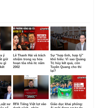
ra ý
Lê Thanh Hải và trách
Sự “hợp tình, hợp lý”
ắt giữ
nhiệm trong vụ hỏa
khó hiểu: Vì sao Quảng
ều gì
hoạn tòa nhà itc năm
Trị hủy kết quả, còn
kết
2002
Tuyên Quang cho thi
lại?
Luật sư
RFA Tiếng Việt lọt vào
Giáo dục khai phóng:
xóa sổ
danh sách „phản
Ai mới đang sợ tự do