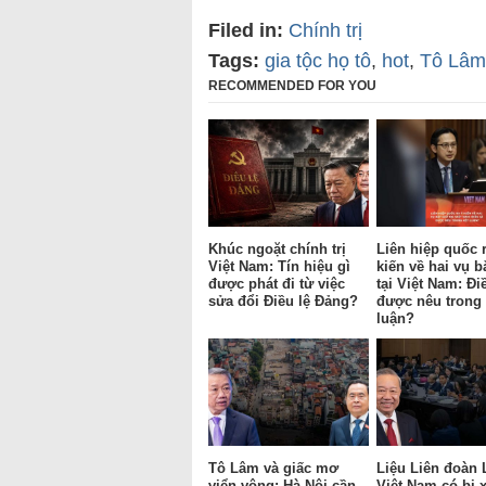
Filed in:
Chính trị
Tags:
gia tộc họ tô
,
hot
,
Tô Lâm
RECOMMENDED FOR YOU
Khúc ngoặt chính trị
Liên hiệp quốc 
Việt Nam: Tín hiệu gì
kiến về hai vụ b
được phát đi từ việc
tại Việt Nam: Đi
sửa đổi Điều lệ Đảng?
được nêu trong 
luận?
Tô Lâm và giấc mơ
Liệu Liên đoàn 
viển vông: Hà Nội cần
Việt Nam có bị 