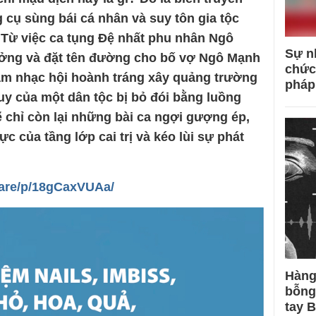
 cụ sùng bái cá nhân và suy tôn gia tộc
 Từ việc ca tụng Đệ nhất phu nhân Ngô
Sự n
hưởng và đặt tên đường cho bố vợ Ngô Mạnh
chức
àm nhạc hội hoành tráng xây quảng trường
pháp
uy của một dân tộc bị bỏ đói bằng luồng
ẽ chỉ còn lại những bài ca ngợi gượng ép,
 của tầng lớp cai trị và kéo lùi sự phát
hare/p/18gCaxVUAa/
Hàng
bỗng
tay 