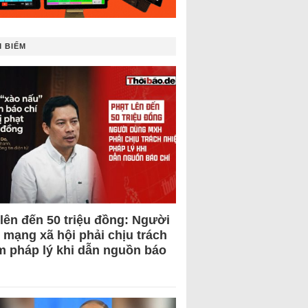
 BIẾM
 lên đến 50 triệu đồng: Người
 mạng xã hội phải chịu trách
m pháp lý khi dẫn nguồn báo