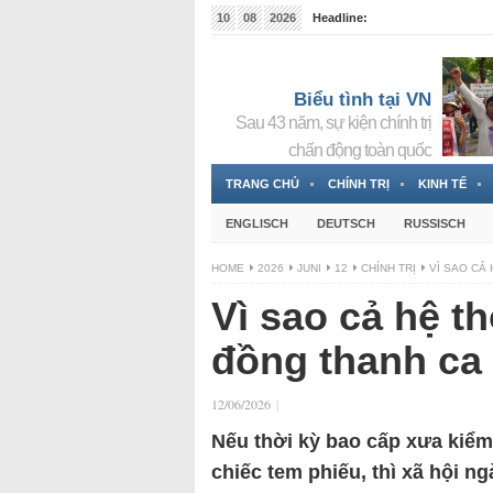
10
08
2026
Headline:
Tin bà Nguyễn Thị Thanh Nhàn đang ẩn náu tại Đức
Biểu tình tại VN
Sau 43 năm, sự kiện chính trị
chấn động toàn quốc
TRANG CHỦ
CHÍNH TRỊ
KINH TẾ
ENGLISCH
DEUTSCH
RUSSISCH
HOME
2026
JUNI
12
CHÍNH TRỊ
VÌ SAO CẢ
Vì sao cả hệ t
đồng thanh ca 
12/06/2026
|
Nếu thời kỳ bao cấp xưa kiểm
chiếc tem phiếu, thì xã hội n