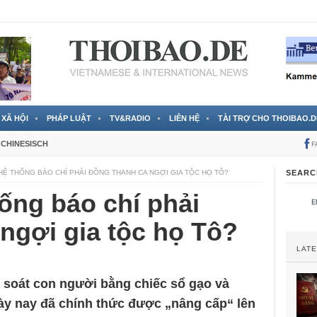
 đã được chính thức xác nhận
3 Jahren ago
XÃ HỘI
PHÁP LUẬT
TV&RADIO
LIÊN HỆ
TÀI TRỢ CHO THOIBAO.D
CHINESISCH
F
 HỆ THỐNG BÁO CHÍ PHẢI ĐỒNG THANH CA NGỢI GIA TỘC HỌ TÔ?
SEARC
hống báo chí phải
ngợi gia tộc họ Tô?
LAT
 soát con người bằng chiếc sổ gạo và
gày nay đã chính thức được „nâng cấp“ lên