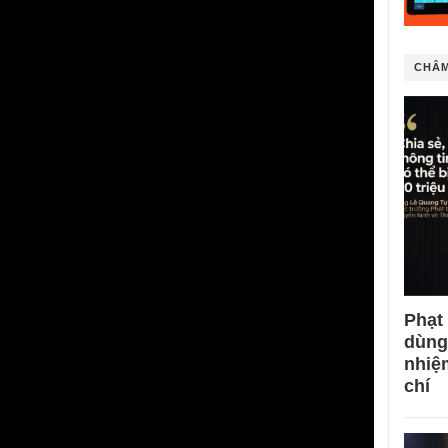
CHÂM
Phạt
dùng
nhiệ
chí