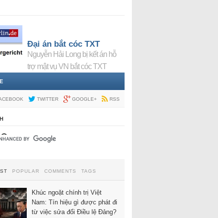
Đại án bắt cóc TXT
Nguyễn Hải Long bị kết án hỗ
trợ mật vụ VN bắt cóc TXT
E
ACEBOOK
TWITTER
GOOGLE+
RSS
H
EST
POPULAR
COMMENTS
TAGS
Khúc ngoặt chính trị Việt
Nam: Tín hiệu gì được phát đi
từ việc sửa đổi Điều lệ Đảng?