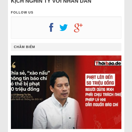
KỊCH NGHÌN TỶ VỚI NHÂN DÂN
FOLLOW US
CHÂM BIẾM