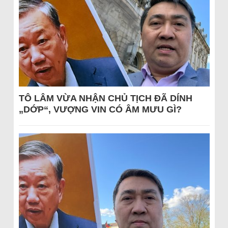
TÔ LÂM VỪA NHẬN CHỦ TỊCH ĐÃ DÍNH
„DỚP“, VƯỢNG VIN CÓ ÂM MƯU GÌ?