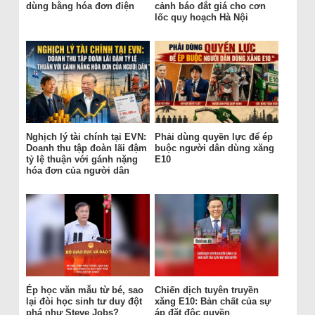
dùng bằng hóa đơn điện
cảnh báo đắt giá cho cơn
lốc quy hoạch Hà Nội
Nghịch lý tài chính tại EVN:
Phải dùng quyền lực để ép
Doanh thu tập đoàn lãi đậm
buộc người dân dùng xăng
tỷ lệ thuận với gánh nặng
E10
hóa đơn của người dân
Ép học văn mẫu từ bé, sao
Chiến dịch tuyên truyền
lại đòi học sinh tư duy đột
xăng E10: Bản chất của sự
phá như Steve Jobs?
áp đặt độc quyền