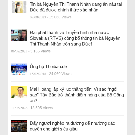
Tin bà Nguyễn Thị Thanh Nhàn đang ẩn náu tại
Đức đã được chính thức xác nhận
07/08/2023
- 15.068 Views
Đài phát thanh và Truyền hình nhà nước
Slovakia (RTVS) công bố thông tin bà Nguyễn
Thị Thanh Nhàn trốn sang Đức!
06/08/2023
- 5.165 Views
Ủng hộ Thoibao.de
15/02/2018
- 24.060 Views
Mai Hoàng lập kỷ lục thăng tiến: Vì sao “ngôi
sao” Tây Bắc trở thành điểm nóng của Bộ Công
an?
11/05/2026
- 18.505 Views
Đẩy người nghèo ra đường để nhường đặc
quyền cho giới siêu giàu