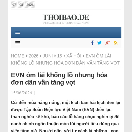
07
08
2026
HOME
2026
JUNI
15
XÃ HỘI
EVN ÔM LÃI
KHỔNG LỒ NHƯNG HÓA ĐƠN DÂN VẪN TĂNG VỌT
EVN ôm lãi khổng lồ nhưng hóa
đơn dân vẫn tăng vọt
15/06/2026
|
Cứ đến mùa nắng nóng, một kịch bản hài kịch đen lại
được Tập đoàn Điện lực Việt Nam (EVN) diễn lại:
than nghèo kể khổ, báo cáo lỗ hàng chục nghìn tỷ để
danh chính ngôn thuận móc túi người tiêu dùng qua
việc tăng giá. Người dân, với tư cách là những „con