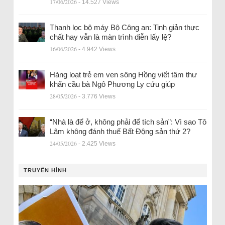
17/06/2026
- 14.527 Views
Thanh lọc bộ máy Bộ Công an: Tinh giản thực
chất hay vẫn là màn trình diễn lấy lệ?
16/06/2026
- 4.942 Views
Hàng loạt trẻ em ven sông Hồng viết tâm thư
khẩn cầu bà Ngô Phương Ly cứu giúp
28/05/2026
- 3.776 Views
“Nhà là để ở, không phải để tích sản”: Vì sao Tô
Lâm không đánh thuế Bất Động sản thứ 2?
24/05/2026
- 2.425 Views
TRUYỀN HÌNH