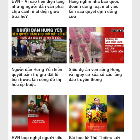
EVN – Vì sao tiền điện tăng
Hàng nghìn nhà báo quốc
nhưng người dân vẫn phải
doanh đồng loạt mất việc
chịu cảnh mất điện giữa
làm sau quyết định đóng
trưa hè?
cửa
Người dân Hưng Yên kiên
Siêu dự án ven sông Hồng
quyết bám trụ giữ đất tổ
và nguy cơ xóa sổ các làng
tiên trước làn sóng đô thị
đào truyền thống
hóa ép buộc
EVN bóp nghẹt người tiêu
Bài học từ Thủ Thiêm: Lời