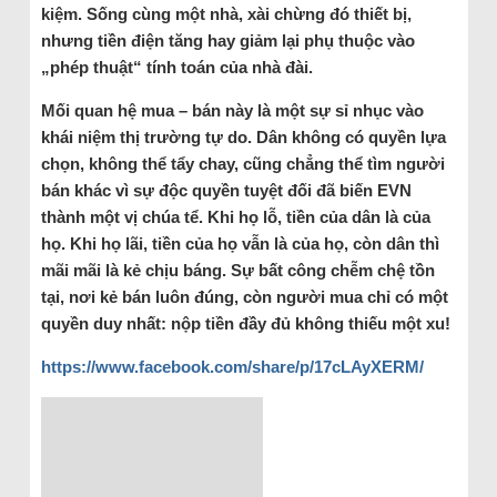
kiệm. Sống cùng một nhà, xài chừng đó thiết bị,
nhưng tiền điện tăng hay giảm lại phụ thuộc vào
„phép thuật“ tính toán của nhà đài.
Mối quan hệ mua – bán này là một sự sỉ nhục vào
khái niệm thị trường tự do. Dân không có quyền lựa
chọn, không thể tẩy chay, cũng chẳng thể tìm người
bán khác vì sự độc quyền tuyệt đối đã biến EVN
thành một vị chúa tể. Khi họ lỗ, tiền của dân là của
họ. Khi họ lãi, tiền của họ vẫn là của họ, còn dân thì
mãi mãi là kẻ chịu báng. Sự bất công chễm chệ tồn
tại, nơi kẻ bán luôn đúng, còn người mua chỉ có một
quyền duy nhất: nộp tiền đầy đủ không thiếu một xu!
https://www.facebook.com/share/p/17cLAyXERM/