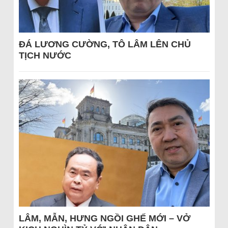
ĐÁ LƯƠNG CƯỜNG, TÔ LÂM LÊN CHỦ
TỊCH NƯỚC
LÂM, MẪN, HƯNG NGỒI GHẾ MỚI – VỞ