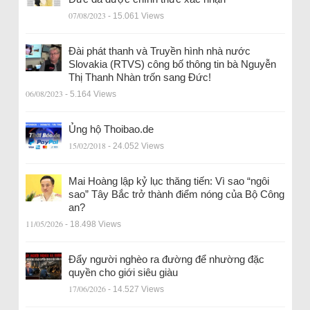
07/08/2023
- 15.061 Views
Đài phát thanh và Truyền hình nhà nước
Slovakia (RTVS) công bố thông tin bà Nguyễn
Thị Thanh Nhàn trốn sang Đức!
06/08/2023
- 5.164 Views
Ủng hộ Thoibao.de
15/02/2018
- 24.052 Views
Mai Hoàng lập kỷ lục thăng tiến: Vì sao “ngôi
sao” Tây Bắc trở thành điểm nóng của Bộ Công
an?
11/05/2026
- 18.498 Views
Đẩy người nghèo ra đường để nhường đặc
quyền cho giới siêu giàu
17/06/2026
- 14.527 Views