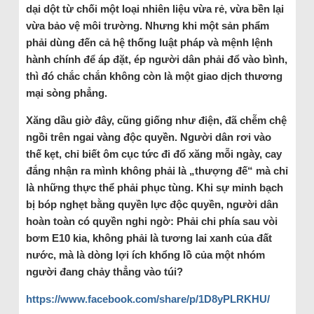
dại dột từ chối một loại nhiên liệu vừa rẻ, vừa bền lại
vừa bảo vệ môi trường. Nhưng khi một sản phẩm
phải dùng đến cả hệ thống luật pháp và mệnh lệnh
hành chính để áp đặt, ép người dân phải đổ vào bình,
thì đó chắc chắn không còn là một giao dịch thương
mại sòng phẳng.
Xăng dầu giờ đây, cũng giống như điện, đã chễm chệ
ngồi trên ngai vàng độc quyền. Người dân rơi vào
thế kẹt, chỉ biết ôm cục tức đi đổ xăng mỗi ngày, cay
đắng nhận ra mình không phải là „thượng đế“ mà chỉ
là những thực thể phải phục tùng. Khi sự minh bạch
bị bóp nghẹt bằng quyền lực độc quyền, người dân
hoàn toàn có quyền nghi ngờ: Phải chi phía sau vòi
bơm E10 kia, không phải là tương lai xanh của đất
nước, mà là dòng lợi ích khổng lồ của một nhóm
người đang chảy thẳng vào túi?
https://www.facebook.com/share/p/1D8yPLRKHU/