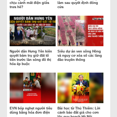
chịu cảnh mất điện giữa
làm sau quyết định đóng
trưa hè?
cửa
Người dân Hưng Yên kiên
Siêu dự án ven sông Hồng
quyết bám trụ giữ đất tổ
và nguy cơ xóa sổ các làng
tiên trước làn sóng đô thị
đào truyền thống
hóa ép buộc
EVN bóp nghẹt người tiêu
Bài học từ Thủ Thiêm: Lời
dùng bằng hóa đơn điện
cảnh báo đắt giá cho cơn
lốc quy hoạch Hà Nội