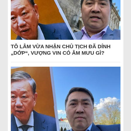
TÔ LÂM VỪA NHẬN CHỦ TỊCH ĐÃ DÍNH
„DỚP“, VƯỢNG VIN CÓ ÂM MƯU GÌ?