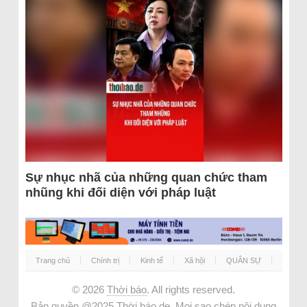
Sự nhục nhã của những quan chức tham
nhũng khi đối diện với pháp luật
Trang chủ
Chính trị
Kinh tế
Xã hội
QUÂN SỰ
© 2026
Thời báo
. All rights reserved.
Bản quyền @2025 Thời báo.de. Mọi sao chép nội dung