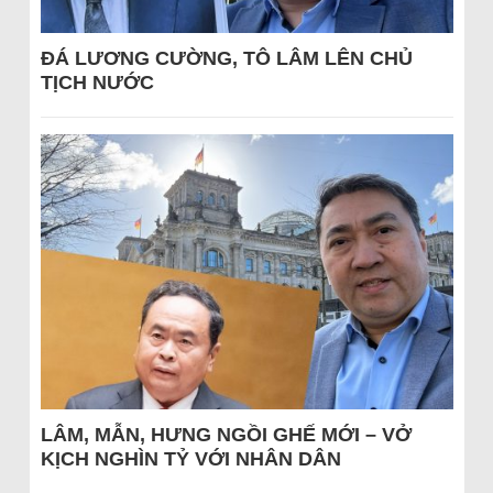
ĐÁ LƯƠNG CƯỜNG, TÔ LÂM LÊN CHỦ
TỊCH NƯỚC
LÂM, MẪN, HƯNG NGỒI GHẾ MỚI – VỞ
KỊCH NGHÌN TỶ VỚI NHÂN DÂN