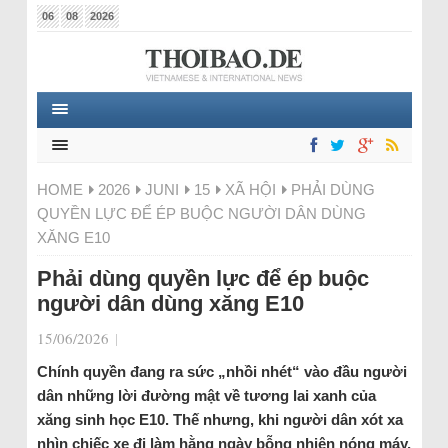
06
08
2026
HOME
2026
JUNI
15
XÃ HỘI
PHẢI DÙNG
QUYỀN LỰC ĐỂ ÉP BUỘC NGƯỜI DÂN DÙNG
XĂNG E10
Phải dùng quyền lực để ép buộc
người dân dùng xăng E10
15/06/2026
|
Chính quyền đang ra sức „nhồi nhét“ vào đầu người
dân những lời đường mật về tương lai xanh của
xăng sinh học E10. Thế nhưng, khi người dân xót xa
nhìn chiếc xe đi làm hằng ngày bỗng nhiên nóng máy,