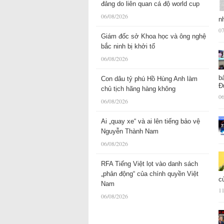
đảng do liên quan cá độ world cup
06/08/2026
n
07
Giám đốc sở Khoa học và ông nghệ
bắc ninh bị khởi tố
06/08/2026
b
Con dâu tỷ phú Hồ Hùng Anh làm
Đ
chủ tịch hãng hàng không
06
06/08/2026
Ai „quay xe“ và ai lên tiếng bảo vệ
Nguyễn Thành Nam
06/08/2026
RFA Tiếng Việt lọt vào danh sách
„phản động“ của chính quyền Việt
c
Nam
11
06/08/2026