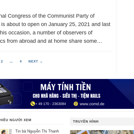
nal Congress of the Communist Party of
is about to open on January 25, 2021 and last
his occasion, a number of observers of
tics from abroad and at home share some…
2
…
4
NEXT →
HIỀU NGƯỜI XEM
TRUYỀN HÌNH
Tin bà Nguyễn Thị Thanh