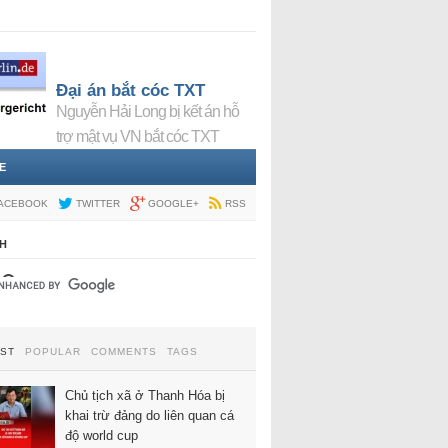
Đại án bắt cóc TXT
Nguyễn Hải Long bị kết án hỗ
trợ mật vụ VN bắt cóc TXT
E
ACEBOOK
TWITTER
GOOGLE+
RSS
H
EST
POPULAR
COMMENTS
TAGS
Chủ tịch xã ở Thanh Hóa bị
khai trừ đảng do liên quan cá
độ world cup