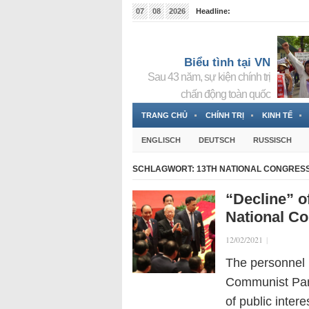
07
08
2026
Headline:
Tin bà Nguyễn Thị Thanh Nhàn đang ẩn náu tại Đức
Biểu tình tại VN
Sau 43 năm, sự kiện chính trị
chấn động toàn quốc
TRANG CHỦ
CHÍNH TRỊ
KINH TẾ
ENGLISCH
DEUTSCH
RUSSISCH
SCHLAGWORT:
13TH NATIONAL CONGRES
“Decline” of
National Co
12/02/2021
|
The personnel 
Communist Part
of public inter