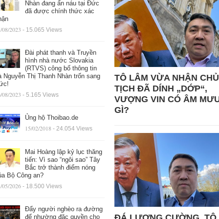
Nhàn đang ẩn náu tại Đức
đã được chính thức xác
hận
/08/2023
- 15.065 Views
Đài phát thanh và Truyền
hình nhà nước Slovakia
(RTVS) công bố thông tin
à Nguyễn Thị Thanh Nhàn trốn sang
TÔ LÂM VỪA NHẬN CHỦ
ức!
TỊCH ĐÃ DÍNH „DỚP“,
/08/2023
- 5.165 Views
VƯỢNG VIN CÓ ÂM MƯ
GÌ?
Ủng hộ Thoibao.de
15/02/2018
- 24.054 Views
Mai Hoàng lập kỷ lục thăng
tiến: Vì sao “ngôi sao” Tây
Bắc trở thành điểm nóng
ủa Bộ Công an?
/05/2026
- 18.500 Views
Đẩy người nghèo ra đường
ĐÁ LƯƠNG CƯỜNG, TÔ
để nhường đặc quyền cho