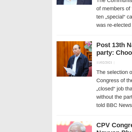
The Communist
of members of 
ten „special“ 
was re-elected 
Post 13th N
party: Choo
11/02/2021
|
The selection o
Congress of th
„closed“ job th
without the par
told BBC New
CPV Congre