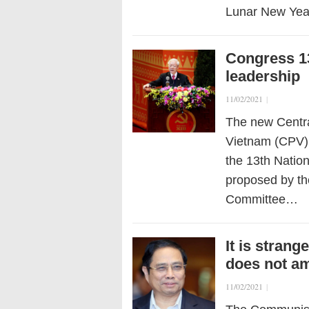
Lunar New Yea
Congress 1
leadership
11/02/2021
|
The new Centra
Vietnam (CPV), 
the 13th Natio
proposed by th
Committee…
It is strang
does not a
11/02/2021
|