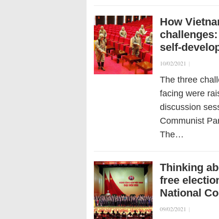
How Vietna
challenges:
self-devel
10/02/2021
|
The three chal
facing were ra
discussion sess
Communist Part
The…
Thinking ab
free electi
National C
09/02/2021
|