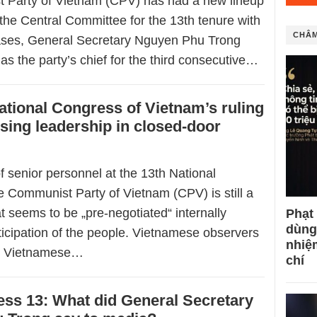
 Party of Vietnam (CPV) has had a new lineup
the Central Committee for the 13th tenure with
CHÂM
cases, General Secretary Nguyen Phu Trong
as the party’s chief for the third consecutive…
ational Congress of Vietnam’s ruling
sing leadership in closed-door
f senior personnel at the 13th National
e Communist Party of Vietnam (CPV) is still a
at seems to be „pre-negotiated“ internally
Phạt
dùng
ticipation of the people. Vietnamese observers
nhiệ
s Vietnamese…
chí
ss 13: What did General Secretary