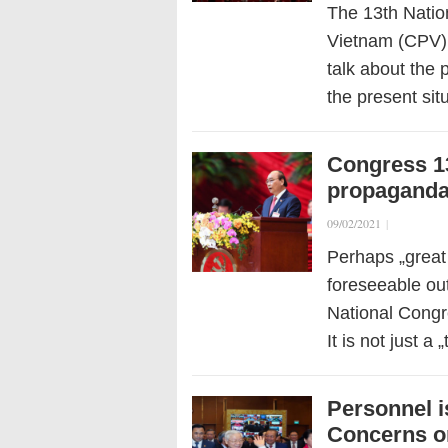
The 13th Natio
Vietnam (CPV) i
talk about the 
the present sit
Congress 13
propaganda 
09/02/2021
|
Perhaps „great 
foreseeable ou
National Congr
It is not just 
Personnel i
Concerns o