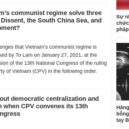
m’s communist regime solve three
Sự n
 Dissent, the South China Sea, and
chức
opment?
pháp
lenges that Vietnam’s communist regime is
ised by To Lam on January 27, 2021, at the
ion of the 13th National Congress of the ruling
y of Vietnam (CPV) in the following order.
out democratic centralization and
on when CPV convenes its 13th
Hàng
ongress
bỗng
tay 