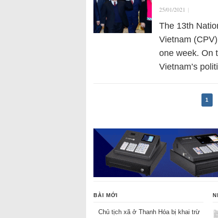
25/01/2021
|
The 13th Natio
Vietnam (CPV) 
one week. On t
Vietnam’s poli
1
BÀI MỚI
N
Chủ tịch xã ở Thanh Hóa bị khai trừ