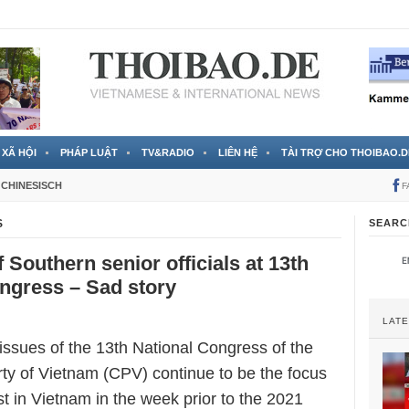
 đã được chính thức xác nhận
3 Jahren ago
XÃ HỘI
PHÁP LUẬT
TV&RADIO
LIÊN HỆ
TÀI TRỢ CHO THOIBAO.D
CHINESISCH
F
S
SEARC
 Southern senior officials at 13th
ngress – Sad story
LAT
issues of the 13th National Congress of the
y of Vietnam (CPV) continue to be the focus
est in Vietnam in the week prior to the 2021