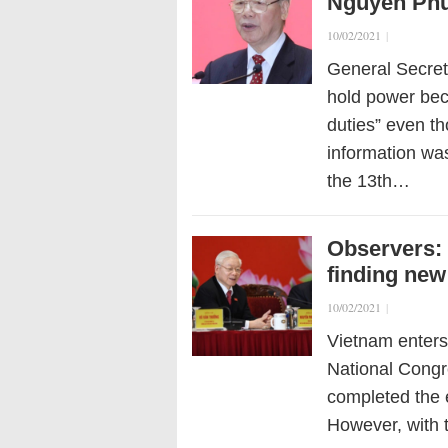
Nguyen Phu
10/02/2021
|
General Secret
hold power bec
duties” even th
information was
the 13th…
Observers: 
finding new
10/02/2021
|
Vietnam enters
National Congr
completed the e
However, with t